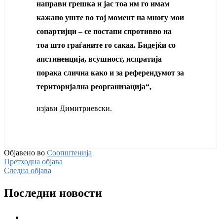
направи грешка и јас тоа им го имам
кажано уште во тој момент на многу мои
сопартијци – се постапи спротивно на
тоа што граѓаните го сакаа. Бидејќи со
апстиненција, всушност, испратија
порака слична како и за референдумот за
територијална реорганизација“,
изјави Димитриевски.
Објавено во
Соопштенија
Претходна објава
Следна објава
Последни новости