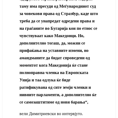
таму има пресуди од Меѓународниот суд
за човекови права од Стразбур, каде што
треба да се унапредат одредени права и
на граѓаните во Бугарија кои по етнос се
чувствуваат како Македонци. Но,
дополнително тогаш, да, можни се
прифаќања на уставните измени, но
амандманите да бидат спроведени од
моментот кога Македонија ќе стане
полноправна членка на Европската
Унија и таа одлука ќе биде
ратификувана од сите земји членки и
нивните парламенти, а дополнително ќе
се самозаштитиме од нови барања“,
вели Димитриевски во интервјуто.