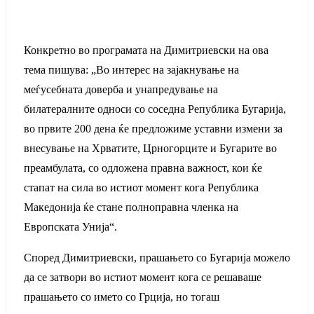
Конкретно во програмата на Димитриевски на ова
тема пишува: „Во интерес на зајакнување на
меѓусебната доверба и унапредување на
билатералните односи со соседна Република Бугарија,
во првите 200 дена ќе предложиме уставни измени за
внесување на Хрватите, Црногорците и Бугарите во
преамбулата, со одложена правна важност, кои ќе
стапат на сила во истиот момент кога Република
Македонија ќе стане полноправна членка на
Европската Унија“.
Според Димитриевски, прашањето со Бугарија можело
да се затвори во истиот момент кога се решаваше
прашањето со името со Грција, но тогаш