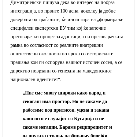
Димитриевски пишува дека во интерес на побрза
интеграција, во првите 100 дена, доколку ја добие
довербата од граѓаните, ќе инсистира на „формирање
специјален експертски ЕУ тим кој ќе започне
преговарачки процес за адаптација на преговарачката
рамка во согласност со реалните внатрешни
општествени околности во врска со историските
прашања кои ги оспорува нашиот источен сосед, а се
директно поврзани со генезата на македонскиот
национален идентитет“.
„Ние сме многу широки како народ и
секогаш има простор. Но не сакаме да
работиме под притисок, уцена и закана
како што е случајот со Бугарија и не
сакаме негации. Бараме реципроцитет и
од другата страна, разбирање, бидејќи