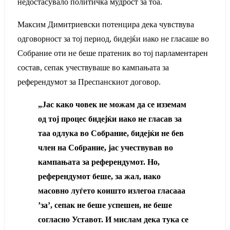
недостасувало политичка мудрост за тоа.
Максим Димитриевски потенцира дека чувствува
одговорност за тој период, бидејќи иако не гласаше во
Собрание оти не беше пратеник во тој парламентарен
состав, сепак учествуваше во кампањата за
референдумот за Преспанскиот договор.
„Јас како човек не можам да се изземам
од тој процес бидејќи иако не гласав за
таа одлука во Собрание, бидејќи не бев
член на Собрание, јас учествував во
кампањата за референдумот. Но,
референдумот беше, за жал, иако
масовно луѓето коишто излегоа гласааа
’за’, сепак не беше успешен, не беше
согласно Уставот. И мислам дека тука се