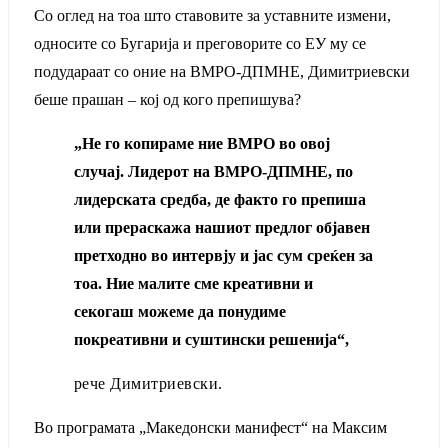
Со оглед на тоа што ставовите за уставните измени,
односите со Бугарија и преговорите со ЕУ му се
подудараат со оние на ВМРО-ДПМНЕ, Димитриевски
беше прашан – кој од кого препишува?
„Не го копираме ние ВМРО во овој
случај. Лидерот на ВМРО-ДПМНЕ, по
лидерската средба, де факто го препиша
или прераскажа нашиот предлог објавен
претходно во интервју и јас сум среќен за
тоа. Ние малите сме креативни и
секогаш можеме да понудиме
покреативни и суштински решенија“,
рече Димитриевски.
Во програмата „Македонски манифест“ на Максим