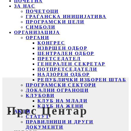
ПОЧЕТНА
ЗА НАС
ПОЧЕТОЦИ
ГРАЃАНСКА ИНИЦИЈАТИВА
ПРОГРАМСКИ ЦЕЛИ
СИМБОЛИ
ОРГАНИЗАЦИЈА
ОРГАНИ
КОНГРЕС
ИЗВРШЕН ОДБОР
ЦЕНТРАЛЕН ОДБОР
ПРЕТСЕДАТЕЛ
ГЕНЕРАЛЕН СЕКРЕТАР
ПОТПРЕТСЕДАТЕЛИ
НАДЗОРЕН ОДБОР
РЕПУБЛИЧКИ ИЗБОРЕН ШТАБ
ПРОГРАМСКИ СЕКТОРИ
ЛОКАЛНИ ОГРАНОЦИ
КЛУБОВИ
КЛУБ НА МЛАДИ
КЛУБ НА ЖЕНИ
Прес Центар
АКТИ
СТАТУТ
ПРАВИЛНИЦИ И ДРУГИ
ДОКУМЕНТИ