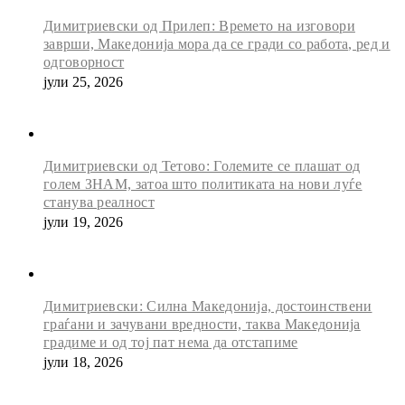
Димитриевски од Прилеп: Времето на изговори
заврши, Македонија мора да се гради со работа, ред и
одговорност
јули 25, 2026
Димитриевски од Тетово: Големите се плашат од
голем ЗНАМ, затоа што политиката на нови луѓе
станува реалност
јули 19, 2026
Димитриевски: Силна Македонија, достоинствени
граѓани и зачувани вредности, таква Македонија
градиме и од тој пат нема да отстапиме
јули 18, 2026