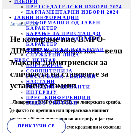
ИЗБОРИ
ПРЕТСЕДАТЕЛСКИ ИЗБОРИ 2024
ПАРЛАМЕНТАРНИ ИЗБОРИ 2024
ЈАВНИ ИНФОРМАЦИИ
ИНФОРМАЦИИ ОД ЈАВЕН
Април 18, 2024
КАРАКТЕР
БАРАЊЕ ЗА ПРИСТАП ДО
Не копираме ние, ВМРО-
ИНФОРМАЦИИ ОД ЈАВЕН
КАРАКТЕР
ДПМНЕ не копира нас – вели
ФИНАНСИСКИ ИЗВЕШТАИ
СЛУЖБЕНИ ЛИЦА
ПРЕС ЦЕНТАР
Максим Димитриевски за
ПОРТПАРОЛ
СООПШТЕНИЈА
сличноста на ставовите за
ГОСТУВАЊА / ЕМИСИИ
НАСТАНИ
уставните измени
РЕАКЦИИ / ДЕМАНТИ
ИНТЕРВЈУ
ПРЕС-КОНФЕРЕНЦИИ
„Лидерот на ВМРО-ДПМНЕ, по лидерската средба,
ВИДЕО СПОТОВИ
де факто го препиша или прераскажа нашиот
предлог објавен претходно во интервју и јас сум
ПРИКЛУЧИ СЕ
среќен за тоа. Ние малите сме креативни и секогаш