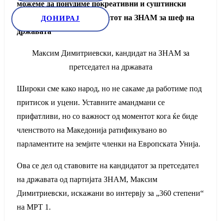
можеме да понудиме покреативни и суштински
решенија“ – вели кандидатот на ЗНАМ за шеф на
ДОНИРАЈ
државата
Максим Димитриевски, кандидат на ЗНАМ за
претседател на државата
Широки сме како народ, но не сакаме да работиме под
притисок и уцени. Уставните амандмани се
прифатливи, но со важност од моментот кога ќе биде
членството на Македонија ратификувано во
парламентите на земјите членки на Европската Унија.
Ова се дел од ставовите на кандидатот за претседател
на државата од партијата ЗНАМ, Максим
Димитриевски, искажани во интервју за „360 степени“
на МРТ 1.