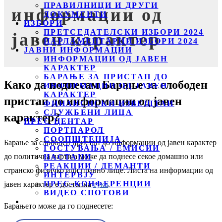
ПРАВИЛНИЦИ И ДРУГИ
информации од
ДОКУМЕНТИ
ИЗБОРИ
ПРЕТСЕДАТЕЛСКИ ИЗБОРИ 2024
јавен карактер
ПАРЛАМЕНТАРНИ ИЗБОРИ 2024
ЈАВНИ ИНФОРМАЦИИ
ИНФОРМАЦИИ ОД ЈАВЕН
КАРАКТЕР
БАРАЊЕ ЗА ПРИСТАП ДО
Како да поднесам Барање за слободен
ИНФОРМАЦИИ ОД ЈАВЕН
КАРАКТЕР
пристап до информации од јавен
ФИНАНСИСКИ ИЗВЕШТАИ
СЛУЖБЕНИ ЛИЦА
карактер?
ПРЕС ЦЕНТАР
ПОРТПАРОЛ
СООПШТЕНИЈА
Барање за слободен пристап до информации од јавeн карактер
ГОСТУВАЊА / ЕМИСИИ
до политичка партија може да поднесе секое домашно или
НАСТАНИ
РЕАКЦИИ / ДЕМАНТИ
странско физичко или правно лице. Листа на информации од
ИНТЕРВЈУ
ПРЕС-КОНФЕРЕНЦИИ
јавен карактер е достапна
тука
.
ВИДЕО СПОТОВИ
Барањето може да го поднесете: