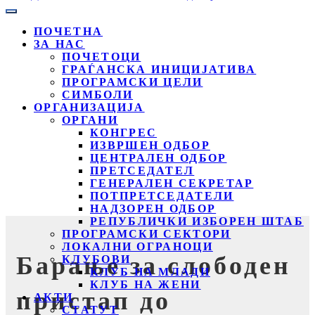
ПОЧЕТНА
ЗА НАС
ПОЧЕТОЦИ
ГРАЃАНСКА ИНИЦИЈАТИВА
ПРОГРАМСКИ ЦЕЛИ
СИМБОЛИ
ОРГАНИЗАЦИЈА
ОРГАНИ
КОНГРЕС
ИЗВРШЕН ОДБОР
ЦЕНТРАЛЕН ОДБОР
ПРЕТСЕДАТЕЛ
ГЕНЕРАЛЕН СЕКРЕТАР
ПОТПРЕТСЕДАТЕЛИ
НАДЗОРЕН ОДБОР
РЕПУБЛИЧКИ ИЗБОРЕН ШТАБ
ПРОГРАМСКИ СЕКТОРИ
ЛОКАЛНИ ОГРАНОЦИ
Барање за слободен
КЛУБОВИ
КЛУБ НА МЛАДИ
КЛУБ НА ЖЕНИ
пристап до
АКТИ
СТАТУТ