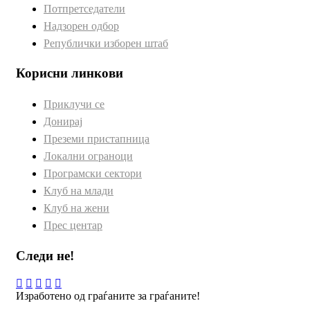
Потпретседатели
Надзорен одбор
Републички изборен штаб
Корисни линкови
Приклучи се
Донирај
Преземи пристапница
Локални ограноци
Програмски сектори
Клуб на млади
Клуб на жени
Прес центар
Следи не!
Изработено од граѓаните за граѓаните!