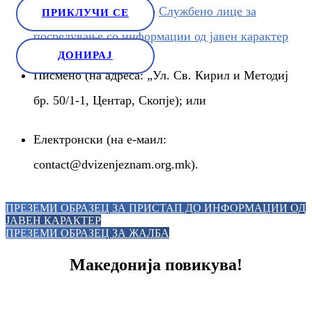
Усно преку контакт со
Службено лице за
ПРИКЛУЧИ СЕ
посредување со информации од јавен карактер
ДОНИРАЈ
Писмено (на адреса: „Ул. Св. Кирил и Методиј
бр. 50/1-1, Центар, Скопје); или
Електронски (на е-маил:
contact@dvizenjeznam.org.mk).
ПРЕЗЕМИ ОБРАЗЕЦ ЗА ПРИСТАП ДО ИНФОРМАЦИИ ОД
ЈАВЕН КАРАКТЕР
ПРЕЗЕМИ ОБРАЗЕЦ ЗА ЖАЛБА
Македонија повикува!