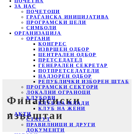
ПОЧЕТНА
ЗА НАС
ПОЧЕТОЦИ
ГРАЃАНСКА ИНИЦИЈАТИВА
ПРОГРАМСКИ ЦЕЛИ
СИМБОЛИ
ОРГАНИЗАЦИЈА
ОРГАНИ
КОНГРЕС
ИЗВРШЕН ОДБОР
ЦЕНТРАЛЕН ОДБОР
ПРЕТСЕДАТЕЛ
ГЕНЕРАЛЕН СЕКРЕТАР
ПОТПРЕТСЕДАТЕЛИ
НАДЗОРЕН ОДБОР
РЕПУБЛИЧКИ ИЗБОРЕН ШТАБ
ПРОГРАМСКИ СЕКТОРИ
ЛОКАЛНИ ОГРАНОЦИ
Финансиски
КЛУБОВИ
КЛУБ НА МЛАДИ
КЛУБ НА ЖЕНИ
извештаи
АКТИ
СТАТУТ
ПРАВИЛНИЦИ И ДРУГИ
ДОКУМЕНТИ