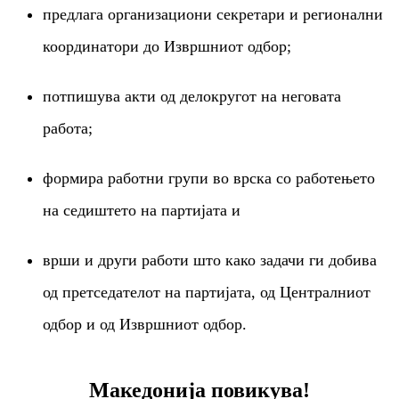
предлага организациони секретари и регионални
координатори до Извршниот одбор;
потпишува акти од делокругот на неговата
работа;
формира работни групи во врска со работењето
на седиштето на партијата и
врши и други работи што како задачи ги добива
од претседателот на партијата, од Централниот
одбор и од Извршниот одбор.
Македонија повикува!