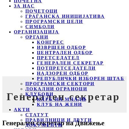
ПОЧЕТНА
ЗА НАС
ПОЧЕТОЦИ
ГРАЃАНСКА ИНИЦИЈАТИВА
ПРОГРАМСКИ ЦЕЛИ
СИМБОЛИ
ОРГАНИЗАЦИЈА
ОРГАНИ
КОНГРЕС
ИЗВРШЕН ОДБОР
ЦЕНТРАЛЕН ОДБОР
ПРЕТСЕДАТЕЛ
ГЕНЕРАЛЕН СЕКРЕТАР
ПОТПРЕТСЕДАТЕЛИ
НАДЗОРЕН ОДБОР
РЕПУБЛИЧКИ ИЗБОРЕН ШТАБ
ПРОГРАМСКИ СЕКТОРИ
ЛОКАЛНИ ОГРАНОЦИ
Генерален секретар
КЛУБОВИ
КЛУБ НА МЛАДИ
КЛУБ НА ЖЕНИ
АКТИ
СТАТУТ
ПРАВИЛНИЦИ И ДРУГИ
Генерален секретар на Движење
ДОКУМЕНТИ