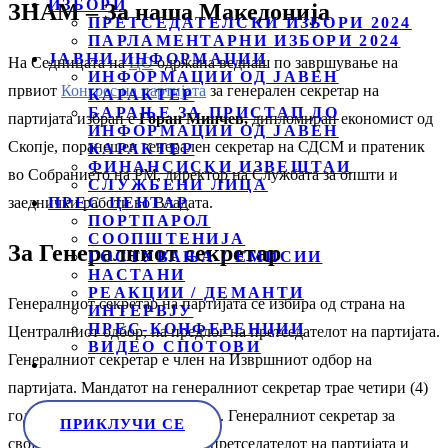
ИЗБОРИ
ЗНАМ – За наша Македонија
ПРЕТСЕДАТЕЛСКИ ИЗБОРИ 2024
ПАРЛАМЕНТАРНИ ИЗБОРИ 2024
ЈАВНИ ИНФОРМАЦИИ
На Седницата на
ЦО
одржана веднаш по завршување на
ИНФОРМАЦИИ ОД ЈАВЕН
првиот
Конгрес на партијата
за генерален секретар на
КАРАКТЕР
БАРАЊЕ ЗА ПРИСТАП ДО
партијата избран е
Горан Минчев,
дипломиран економист од
ИНФОРМАЦИИ ОД ЈАВЕН
Скопје, поранешен генерален секретар на СДСМ и пратеник
КАРАКТЕР
ФИНАНСИСКИ ИЗВЕШТАИ
во Собранието на РМ, директор на Службата за општи и
СЛУЖБЕНИ ЛИЦА
заеднички работи во Владата.
ПРЕС ЦЕНТАР
ПОРТПАРОЛ
СООПШТЕНИЈА
За Генералниот секретар
ГОСТУВАЊА / ЕМИСИИ
НАСТАНИ
РЕАКЦИИ / ДЕМАНТИ
Генералниот секретар на партијата се избира од страна на
ИНТЕРВЈУ
ПРЕС-КОНФЕРЕНЦИИ
Централниот одбор, на предлог на претседателот на партијата.
ВИДЕО СПОТОВИ
Генералниот секретар е член на Извршниот одбор на
партијата. Мандатот на генералниот секретар трае четири (4)
години, со можност за резибор. Генералниот секретар за
ПРИКЛУЧИ СЕ
својата работа одговара пред претседателот на партијата и