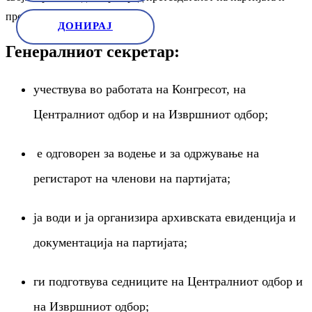
пред Централниот одбор.
ДОНИРАЈ
Генералниот секретар:
учествува во работата на Конгресот, на
Централниот одбор и на Извршниот одбор;
е одговорен за водење и за одржување на
регистарот на членови на партијата;
ја води и ја организира архивската евиденција и
документација на партијата;
ги подготвува седниците на Централниот одбор и
на Извршниот одбор;