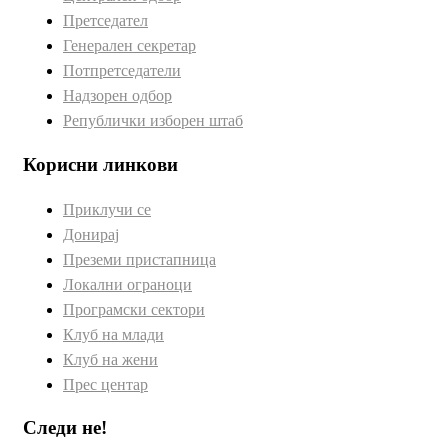
Претседател
Генерален секретар
Потпретседатели
Надзорен одбор
Републички изборен штаб
Корисни линкови
Приклучи се
Донирај
Преземи пристапница
Локални ограноци
Програмски сектори
Клуб на млади
Клуб на жени
Прес центар
Следи не!