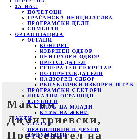
ПОЧЕТНА
ЗА НАС
ПОЧЕТОЦИ
ГРАЃАНСКА ИНИЦИЈАТИВА
ПРОГРАМСКИ ЦЕЛИ
СИМБОЛИ
ОРГАНИЗАЦИЈА
ОРГАНИ
КОНГРЕС
ИЗВРШЕН ОДБОР
ЦЕНТРАЛЕН ОДБОР
ПРЕТСЕДАТЕЛ
ГЕНЕРАЛЕН СЕКРЕТАР
ПОТПРЕТСЕДАТЕЛИ
НАДЗОРЕН ОДБОР
РЕПУБЛИЧКИ ИЗБОРЕН ШТАБ
ПРОГРАМСКИ СЕКТОРИ
ЛОКАЛНИ ОГРАНОЦИ
Максим
КЛУБОВИ
КЛУБ НА МЛАДИ
КЛУБ НА ЖЕНИ
Димитриевски,
АКТИ
СТАТУТ
ПРАВИЛНИЦИ И ДРУГИ
Претседател на
ДОКУМЕНТИ