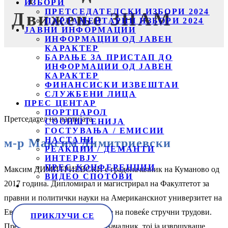
ИЗБОРИ
ПРЕТСЕДАТЕЛСКИ ИЗБОРИ 2024
Движење ЗНАМ
ПАРЛАМЕНТАРНИ ИЗБОРИ 2024
ЈАВНИ ИНФОРМАЦИИ
ИНФОРМАЦИИ ОД ЈАВЕН
КАРАКТЕР
БАРАЊЕ ЗА ПРИСТАП ДО
ИНФОРМАЦИИ ОД ЈАВЕН
КАРАКТЕР
ФИНАНСИСКИ ИЗВЕШТАИ
СЛУЖБЕНИ ЛИЦА
ПРЕС ЦЕНТАР
ПОРТПАРОЛ
Претседател на партијата
СООПШТЕНИЈА
ГОСТУВАЊА / ЕМИСИИ
НАСТАНИ
м-р Максим Димитриевски
РЕАКЦИИ / ДЕМАНТИ
ИНТЕРВЈУ
ПРЕС-КОНФЕРЕНЦИИ
Максим ДИМИТРИЕВСКИ е градоначалник на Куманово од
ВИДЕО СПОТОВИ
2017 година. Дипломирал и магистрирал на Факултетот за
правни и политички науки на Американскиот универзитет на
Европа – ФОН, Скопје, автор е на повеќе стручни трудови.
ПРИКЛУЧИ СЕ
Пред да биде избран за градоначалник, тој ја извршуваше