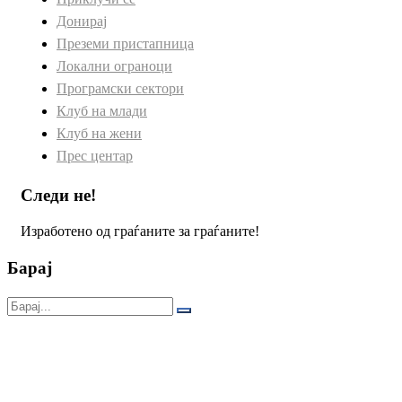
Донирај
Преземи пристапница
Локални ограноци
Програмски сектори
Клуб на млади
Клуб на жени
Прес центар
Следи не!
Изработено од граѓаните за граѓаните!
Барај