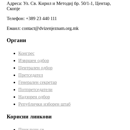
Адреса: Ул. Св. Кирил и Методиј бр. 50/1-1, Центар,
Скопје
Телефон: +389 23 440 111
Емаил: contact@dvizenjeznam.org.mk
Органи
Конгрес
Извршен одбор
Централен одбор
Претседател
Генерален секретар
Потпретседатели
Надзорен одбор
Републички изборен штаб
Корисни линкови
Приклучи се