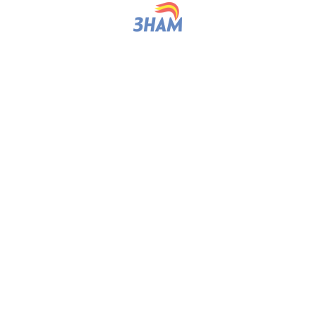
партијата согласно Статутот на партијата и
предлага нивно разрешување;
склучува договори и потпишува правни
документи и други акти;
предлага кандидати за Надзорниот одбор и
предлага разрешување на истите;
формира Кабинет на претседателот на
партијата и
за својата активност поднесува извештај еднаш
годишно до