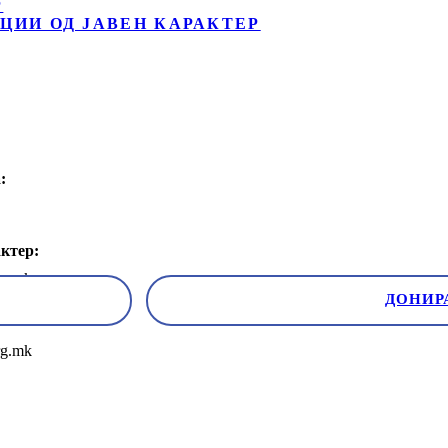
Р
ЦИИ ОД ЈАВЕН КАРАКТЕР
:
ктер:
rg.mk
ДОНИР
rg.mk