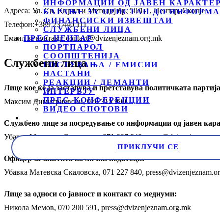
ИНФОРМАЦИИ ОД ЈАВЕН КАРАКТЕ
Адреса: Ул. Св. Кирил и Методиј бр. 50/1-1, Центар, Скопје
БАРАЊЕ ЗА ПРИСТАП ДО ИНФОРМА
ФИНАНСИСКИ ИЗВЕШТАИ
Телефон:+389 23 440 111
СЛУЖБЕНИ ЛИЦА
Емаил за контакт: contact@dvizenjeznam.org.mk
ПРЕС ЦЕНТАР
ПОРТПАРОЛ
СООПШТЕНИЈА
Службени лица
ГОСТУВАЊА / ЕМИСИИ
НАСТАНИ
РЕАКЦИИ / ДЕМАНТИ
Лице кое ќе ја застапува и претставува политичката партија
ИНТЕРВЈУ
ПРЕС-КОНФЕРЕНЦИИ
Максим Димитриевски, 076 315 990
ВИДЕО СПОТОВИ
Службено лице за посредување со информации од јавен кара
Убавка Матевска Скаловска, 071 227 840, press@dvizenjeznam.o
ПРИКЛУЧИ СЕ
Офицер за заштита на лични податоци:
Убавка Матевска Скаловска, 071 227 840, press@dvizenjeznam.o
Лице за односи со јавност и контакт со медиуми:
Никола Мемов, 070 200 591, press@dvizenjeznam.org.mk