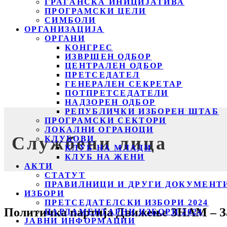
ГРАЃАНСКА ИНИЦИЈАТИВА
ПРОГРАМСКИ ЦЕЛИ
СИМБОЛИ
ОРГАНИЗАЦИЈА
ОРГАНИ
КОНГРЕС
ИЗВРШЕН ОДБОР
ЦЕНТРАЛЕН ОДБОР
ПРЕТСЕДАТЕЛ
ГЕНЕРАЛЕН СЕКРЕТАР
ПОТПРЕТСЕДАТЕЛИ
НАДЗОРЕН ОДБОР
РЕПУБЛИЧКИ ИЗБОРЕН ШТАБ
ПРОГРАМСКИ СЕКТОРИ
ЛОКАЛНИ ОГРАНОЦИ
Службени лица
КЛУБОВИ
КЛУБ НА МЛАДИ
КЛУБ НА ЖЕНИ
АКТИ
СТАТУТ
ПРАВИЛНИЦИ И ДРУГИ ДОКУМЕНТ
ИЗБОРИ
ПРЕТСЕДАТЕЛСКИ ИЗБОРИ 2024
Политичка партија Движење ЗНАМ – З
ПАРЛАМЕНТАРНИ ИЗБОРИ 2024
ЈАВНИ ИНФОРМАЦИИ