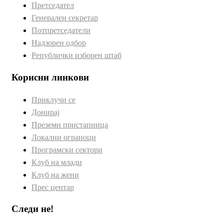
Претседател
Генерален секретар
Потпретседатели
Надзорен одбор
Републички изборен штаб
Корисни линкови
Приклучи се
Донирај
Преземи пристапница
Локални ограноци
Програмски сектори
Клуб на млади
Клуб на жени
Прес центар
Следи не!