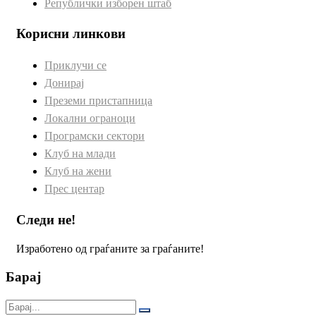
Републички изборен штаб
Корисни линкови
Приклучи се
Донирај
Преземи пристапница
Локални ограноци
Програмски сектори
Клуб на млади
Клуб на жени
Прес центар
Следи не!
Изработено од граѓаните за граѓаните!
Барај