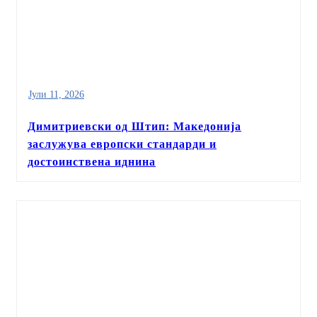
Јули 11, 2026
Димитриевски од Штип: Македонија
заслужува европски стандарди и
достоинствена иднина