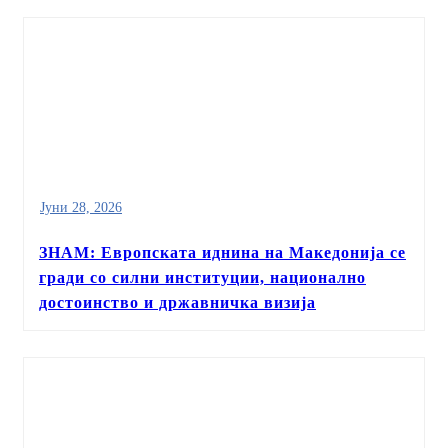
Јуни 28, 2026
ЗНАМ: Европската иднина на Македонија се
гради со силни институции, национално
достоинство и државничка визија