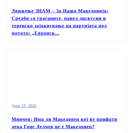
Движење ЗНАМ – За Наша Македонија:
Средби со граѓаните, панел дискусии и
теренско зајакнување на партијата под
мотото: „Европск...
Јуни 19, 2026
Минчев: Има ли Македонец кој ќе прифати
дека Гоце Делчев не е Македонец?