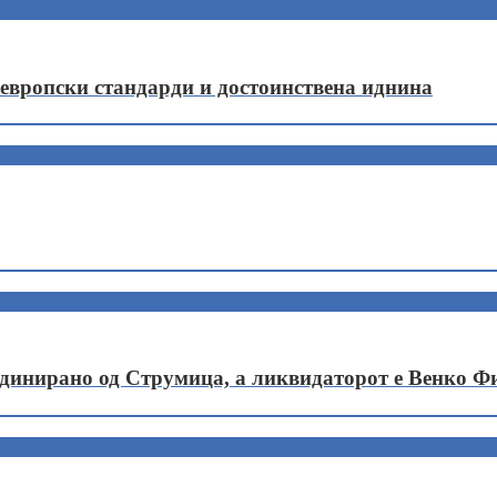
европски стандарди и достоинствена иднина
рдинирано од Струмица, а ликвидаторот е Венко Ф