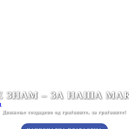
 ЗНАМ – ЗА НАША МА
И
Движење создадено од граѓаните, за граѓаните!