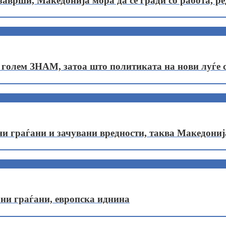
аврши, Македонија мора да се гради со работа, ре
 голем ЗНАМ, затоа што политиката на нови луѓе 
граѓани и зачувани вредности, таква Македонија г
ни граѓани, европска иднина