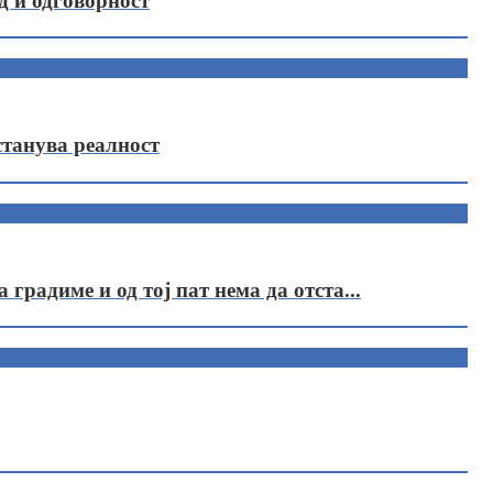
д и одговорност
станува реалност
радиме и од тој пат нема да отста...