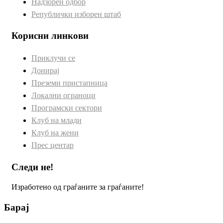
Надзорен одбор
Републички изборен штаб
Корисни линкови
Приклучи се
Донирај
Преземи пристапница
Локални ограноци
Програмски сектори
Клуб на млади
Клуб на жени
Прес центар
Следи не!
Изработено од граѓаните за граѓаните!
Барај