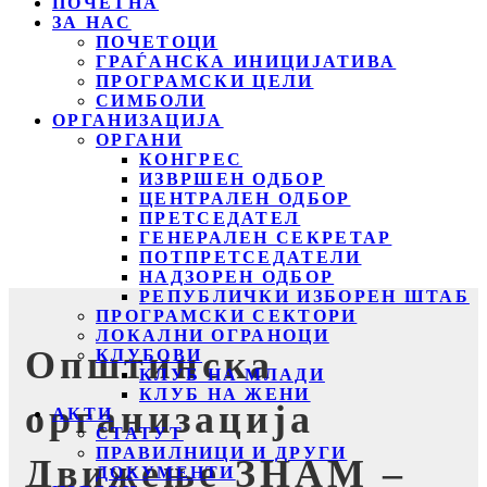
ПОЧЕТНА
ЗА НАС
ПОЧЕТОЦИ
ГРАЃАНСКА ИНИЦИЈАТИВА
ПРОГРАМСКИ ЦЕЛИ
СИМБОЛИ
ОРГАНИЗАЦИЈА
ОРГАНИ
КОНГРЕС
ИЗВРШЕН ОДБОР
ЦЕНТРАЛЕН ОДБОР
ПРЕТСЕДАТЕЛ
ГЕНЕРАЛЕН СЕКРЕТАР
ПОТПРЕТСЕДАТЕЛИ
НАДЗОРЕН ОДБОР
РЕПУБЛИЧКИ ИЗБОРЕН ШТАБ
ПРОГРАМСКИ СЕКТОРИ
ЛОКАЛНИ ОГРАНОЦИ
Општинска
КЛУБОВИ
КЛУБ НА МЛАДИ
КЛУБ НА ЖЕНИ
организација
АКТИ
СТАТУТ
ПРАВИЛНИЦИ И ДРУГИ
Движење ЗНАМ –
ДОКУМЕНТИ