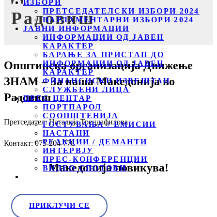
ИЗБОРИ
ПРЕТСЕДАТЕЛСКИ ИЗБОРИ 2024
Радовиш
ПАРЛАМЕНТАРНИ ИЗБОРИ 2024
ЈАВНИ ИНФОРМАЦИИ
ИНФОРМАЦИИ ОД ЈАВЕН
КАРАКТЕР
БАРАЊЕ ЗА ПРИСТАП ДО
Општинска организација Движење
ИНФОРМАЦИИ ОД ЈАВЕН
КАРАКТЕР
ЗНАМ – За наша Македонија во
ФИНАНСИСКИ ИЗВЕШТАИ
СЛУЖБЕНИ ЛИЦА
Радовиш
ПРЕС ЦЕНТАР
ПОРТПАРОЛ
СООПШТЕНИЈА
Претседател: Наталија Трендафилова
ГОСТУВАЊА / ЕМИСИИ
НАСТАНИ
РЕАКЦИИ / ДЕМАНТИ
Контакт: 075-204-778
ИНТЕРВЈУ
ПРЕС-КОНФЕРЕНЦИИ
Македонија повикува!
ВИДЕО СПОТОВИ
ПРИКЛУЧИ СЕ