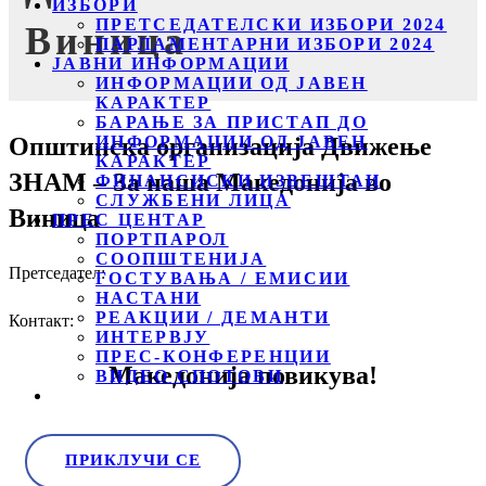
ИЗБОРИ
ПРЕТСЕДАТЕЛСКИ ИЗБОРИ 2024
Виница
ПАРЛАМЕНТАРНИ ИЗБОРИ 2024
ЈАВНИ ИНФОРМАЦИИ
ИНФОРМАЦИИ ОД ЈАВЕН
КАРАКТЕР
БАРАЊЕ ЗА ПРИСТАП ДО
Општинска организација Движење
ИНФОРМАЦИИ ОД ЈАВЕН
КАРАКТЕР
ЗНАМ – За наша Македонија во
ФИНАНСИСКИ ИЗВЕШТАИ
СЛУЖБЕНИ ЛИЦА
Виница
ПРЕС ЦЕНТАР
ПОРТПАРОЛ
СООПШТЕНИЈА
Претседател:
ГОСТУВАЊА / ЕМИСИИ
НАСТАНИ
РЕАКЦИИ / ДЕМАНТИ
Контакт:
ИНТЕРВЈУ
ПРЕС-КОНФЕРЕНЦИИ
Македонија повикува!
ВИДЕО СПОТОВИ
ПРИКЛУЧИ СЕ