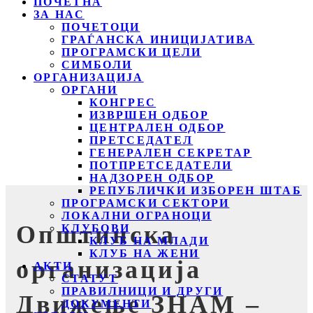
ПОЧЕТНА
ЗА НАС
ПОЧЕТОЦИ
ГРАЃАНСКА ИНИЦИЈАТИВА
ПРОГРАМСКИ ЦЕЛИ
СИМБОЛИ
ОРГАНИЗАЦИЈА
ОРГАНИ
КОНГРЕС
ИЗВРШЕН ОДБОР
ЦЕНТРАЛЕН ОДБОР
ПРЕТСЕДАТЕЛ
ГЕНЕРАЛЕН СЕКРЕТАР
ПОТПРЕТСЕДАТЕЛИ
НАДЗОРЕН ОДБОР
РЕПУБЛИЧКИ ИЗБОРЕН ШТАБ
ПРОГРАМСКИ СЕКТОРИ
ЛОКАЛНИ ОГРАНОЦИ
Општинска
КЛУБОВИ
КЛУБ НА МЛАДИ
КЛУБ НА ЖЕНИ
организација
АКТИ
СТАТУТ
ПРАВИЛНИЦИ И ДРУГИ
Движење ЗНАМ –
ДОКУМЕНТИ