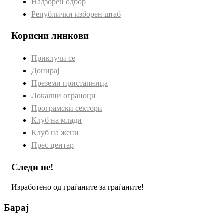
Надзорен одбор
Републички изборен штаб
Корисни линкови
Приклучи се
Донирај
Преземи пристапница
Локални ограноци
Програмски сектори
Клуб на млади
Клуб на жени
Прес центар
Следи не!
Изработено од граѓаните за граѓаните!
Барај