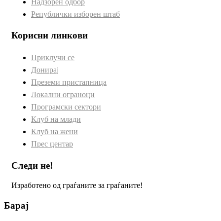
Надзорен одбор
Републички изборен штаб
Корисни линкови
Приклучи се
Донирај
Преземи пристапница
Локални ограноци
Програмски сектори
Клуб на млади
Клуб на жени
Прес центар
Следи не!
Изработено од граѓаните за граѓаните!
Барај