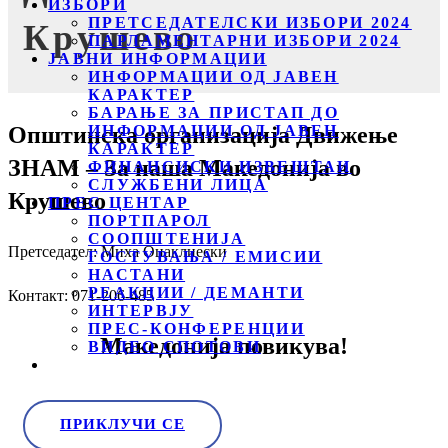
ИЗБОРИ
ПРЕТСЕДАТЕЛСКИ ИЗБОРИ 2024
Крушево
ПАРЛАМЕНТАРНИ ИЗБОРИ 2024
ЈАВНИ ИНФОРМАЦИИ
ИНФОРМАЦИИ ОД ЈАВЕН
КАРАКТЕР
БАРАЊЕ ЗА ПРИСТАП ДО
Општинска организација Движење
ИНФОРМАЦИИ ОД ЈАВЕН
КАРАКТЕР
ЗНАМ – За наша Македонија во
ФИНАНСИСКИ ИЗВЕШТАИ
СЛУЖБЕНИ ЛИЦА
Крушево
ПРЕС ЦЕНТАР
ПОРТПАРОЛ
СООПШТЕНИЈА
Претседател: Миха Оџаклиески
ГОСТУВАЊА / ЕМИСИИ
НАСТАНИ
РЕАКЦИИ / ДЕМАНТИ
Контакт: 071-206-485
ИНТЕРВЈУ
ПРЕС-КОНФЕРЕНЦИИ
Македонија повикува!
ВИДЕО СПОТОВИ
ПРИКЛУЧИ СЕ