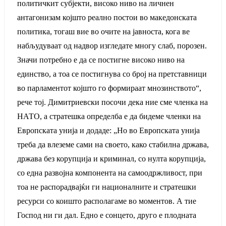
политичкит субјекти, високо ниво на личнен
антагонизам којшто реално постои во македонската
политика, тогаш вие во очите на јавноста, кога ве
набљудуваат од надвор изгледате многу слаб, порозен.
Значи потребно е да се постигне високо ниво на
единство, а тоа се постигнува со број на претставници
во парламентот којшто го формираат мнозинството“,
рече тој. Димитриевски посочи дека ние сме членка на
НАТО, а стратешка определба е да бидеме членки на
Европската унија и додаде: „Но во Европската унија
треба да влеземе сами на своето, како стабилна држава,
држава без корупција и криминал, со нулта корупција,
со една развојна компонента на самоодржливост, при
тоа не распорадвајќи ги националните и стратешки
ресурси со коишто располагаме во моментов. А тие
Господ ни ги дал. Едно е сонцето, друго е плодната