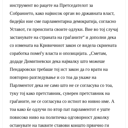
инструмент во рацете на Претседателот за
Собранието, како највисок орган во државната власт,
бидејќи ние сме парламентарна демократија, согласно
Уставот, ги преиспита своите одлуки. Вие во тој случај
застанувате на страната на граѓаните“ и дополни дека
со измената на Кривичниот закон се видела скриената
соработка помеѓу власта и опозицијата. „Сметам,
додаде Димитиевски дека најмалку што можеше
Пендаровски требаше тој ист закон да го врати на
повторно разгледување и со тоа да укаже на
Парлментот дека не само што не се согласува со тоа,
туку тој како претставник, суверен претставник на
граѓаните, не се согласува со истиот во нивно име. А
тоа како ќе одлучи по втор пат парламентот е уште
повисоко ниво на политичка одговорност доколку
останувате на таквите ставови коишто првично ги