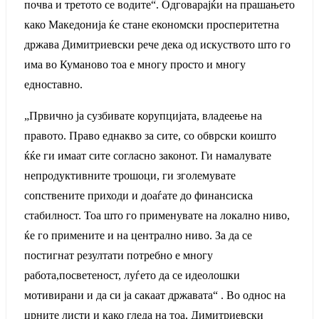
почва и третото се водите“. Одговарајќи на прашањето
како Македонија ќе стане економски просперитетна
држава Димитриевски рече дека од искуството што го
има во Куманово тоа е многу просто и многу
едноставно.
„Првично ја сузбивате корупцијата, владеење на
правото. Право еднакво за сите, со обврски коишто
ќќе ги имаат сите согласно законот. Ги намалувате
непродуктивните трошоци, ги зголемувате
сопствените приходи и доаѓате до финансиска
стабилност. Тоа што го применувате на локално ниво,
ќе го примените и на централно ниво. За да се
постигнат резултати потребно е многу
работа,посветеност, луѓето да се идеолошки
мотивирани и да си ја сакаат државата“ . Во однос на
црните листи и како гледа на тоа, Димитриевски