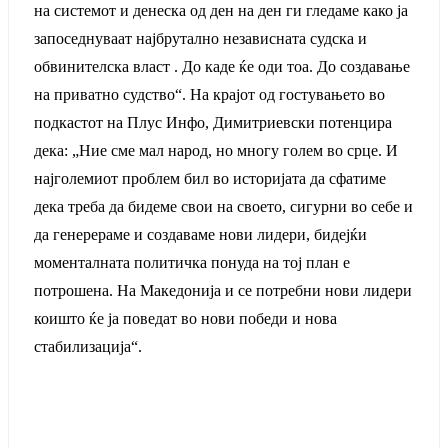
на системот и денеска од ден на ден ги гледаме како ја
запоседнуваат најбрутално независната судска и
обвинителска власт . До каде ќе оди тоа. До создавање
на приватно судство“. На крајот од гостувањето во
подкастот на Плус Инфо, Димитриевски потенцира
дека: „Ние сме мал народ, но многу голем во срце. И
најголемиот проблем бил во историјата да сфатиме
дека треба да бидеме свои на своето, сигурни во себе и
да генерераме и создаваме нови лидери, бидејќи
моменталната политичка понуда на тој план е
потрошена. На Македонија и се потребни нови лидери
коишто ќе ја поведат во нови победи и нова
стабилизација“.