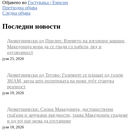
Објавено во
Гостувања / Емисии
Претходна објава
Следна објава
Последни новости
Димитриевски од Прилеп: Времето на изговори заврши,
Македонија мора да се гради со работа, ред и
одговорност
јули 25, 2026
Димитриевски од Тетово: Големите се плашат од голем
ЗНАМ, затоа што политиката на нови луѓе станува
реалност
јули 19, 2026
Димитриевски: Силна Македонија, достоинствени
граѓани и зачувани вредности, таква Македонија градиме
и од тој пат нема да отстапиме
јули 18, 2026