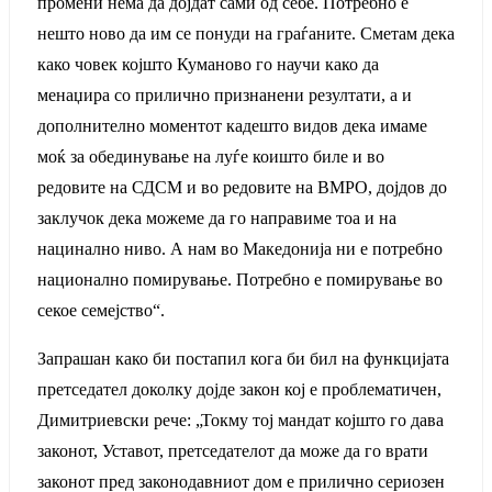
промени нема да дојдат сами од себе. Потребно е
нешто ново да им се понуди на граѓаните. Сметам дека
како човек којшто Куманово го научи како да
менаџира со прилично признанени резултати, а и
дополнително моментот кадешто видов дека имаме
моќ за обединување на луѓе коишто биле и во
редовите на СДСМ и во редовите на ВМРО, дојдов до
заклучок дека можеме да го направиме тоа и на
нацинално ниво. А нам во Македонија ни е потребно
национално помирување. Потребно е помирување во
секое семејство“.
Запрашан како би постапил кога би бил на функцијата
претседател доколку дојде закон кој е проблематичен,
Димитриевски рече: „Токму тој мандат којшто го дава
законот, Уставот, претседателот да може да го врати
законот пред законодавниот дом е прилично сериозен