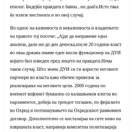
епилог. Бидејќи правдата е бавна , но доаѓа.Исто така
ќе излезе вистината и во овој случај.
Во однос на казнивоста и неказнивоста и владеењето
на правото тој посочи: „Ајде да направиме една
анализа, дали ни до ден денеска,после 20 години власт
во оваа држава имаме еден висок функционер на ДУИ
којшто бил изведен пред лицето на правдата.Нема
таков случај. Што значи ДУИ си ги користи неговите
партнери во власта како обичен привезок за
реализирање на неговите цели. 2000 година по
воениот кофликт буквално со калашњиков влегоа во
парламентот, добија на трендот тогашен, по фијаското
во Охрид и потпишувањето на Охридскиот рамковвен
договор. Дополнително се инсталираа на сите ниво на
извршната власт, направија комплетна политизација