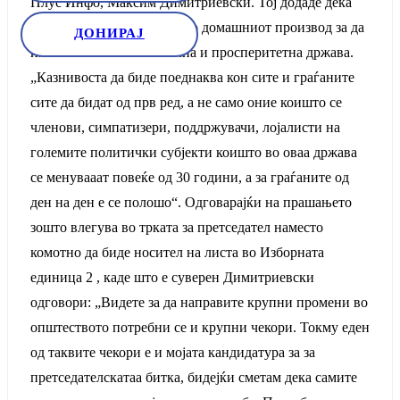
Плус Инфо, Максим Димитриевски. Тој додаде дека
целта е да се зголеми бруто домашниот производ за да
ДОНИРАЈ
имаме економски стабилна и просперитетна држава.
„Казнивоста да биде поеднаква кон сите и граѓаните
сите да бидат од прв ред, а не само оние коишто се
членови, симпатизери, поддржувачи, лојалисти на
големите политички субјекти коишто во оваа држава
се менувааат повеќе од 30 години, а за граѓаните од
ден на ден е се полошо“. Одговарајќи на прашањето
зошто влегува во трката за претседател наместо
комотно да биде носител на листа во Изборната
единица 2 , каде што е суверен Димитриевски
одговори: „Видете за да направите крупни промени во
општеството потребни се и крупни чекори. Токму еден
од таквите чекори е и мојата кандидатура за за
претседателскатаа битка, бидејќи сметам дека самите