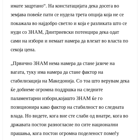
имате зацртано“. На констатацијата дека досега во
земјава повеќе пати се нудела трета опција која не се
покажала во најдобро светло и која е разликата што се
нуди со ЗНАМ, Диитриевски потенцира дека одат
сами на избори и немаат намера да влезат во власта по
секоја цена.
„Првично ЗНАМ нема намера да стане јазиче на
вагата, туку има намера да стане фактор на
стабилизација на Македонија. Со тоа што верувам дека
ќе добиеме огромна поддршка на следните
паламентарни избори,којашто ЗНАМ ќе го
позиционира како фактор на стабилност во следната
влада. Но видете, кога вие сте слаби од внатре, кога во
државата постои разногласие по сите национални
прашања, кога постои огромна поделеност помеѓу