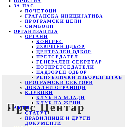
ПОЧЕТНА
ЗА НАС
ПОЧЕТОЦИ
ГРАЃАНСКА ИНИЦИЈАТИВА
ПРОГРАМСКИ ЦЕЛИ
СИМБОЛИ
ОРГАНИЗАЦИЈА
ОРГАНИ
КОНГРЕС
ИЗВРШЕН ОДБОР
ЦЕНТРАЛЕН ОДБОР
ПРЕТСЕДАТЕЛ
ГЕНЕРАЛЕН СЕКРЕТАР
ПОТПРЕТСЕДАТЕЛИ
НАДЗОРЕН ОДБОР
РЕПУБЛИЧКИ ИЗБОРЕН ШТАБ
ПРОГРАМСКИ СЕКТОРИ
ЛОКАЛНИ ОГРАНОЦИ
КЛУБОВИ
КЛУБ НА МЛАДИ
КЛУБ НА ЖЕНИ
Прес Центар
АКТИ
СТАТУТ
ПРАВИЛНИЦИ И ДРУГИ
ДОКУМЕНТИ