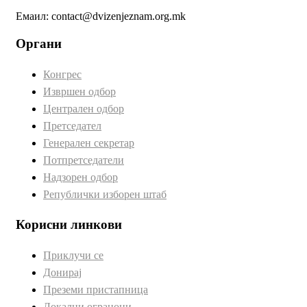
Емаил: contact@dvizenjeznam.org.mk
Органи
Конгрес
Извршен одбор
Централен одбор
Претседател
Генерален секретар
Потпретседатели
Надзорен одбор
Републички изборен штаб
Корисни линкови
Приклучи се
Донирај
Преземи пристапница
Локални ограноци