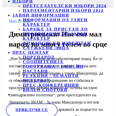
ИЗБОРИ
ПРЕТСЕДАТЕЛСКИ ИЗБОРИ 2024
ПАРЛАМЕНТАРНИ ИЗБОРИ 2024
ЈАВНИ ИНФОРМАЦИИ
ИНФОРМАЦИИ ОД ЈАВЕН
Март 26, 2024
КАРАКТЕР
БАРАЊЕ ЗА ПРИСТАП ДО
Димитриевски: Ние сме мал
ИНФОРМАЦИИ ОД ЈАВЕН
КАРАКТЕР
народ, но многу голем во срце
ФИНАНСИСКИ ИЗВЕШТАИ
СЛУЖБЕНИ ЛИЦА
ПРЕС ЦЕНТАР
ПОРТПАРОЛ
„Ние немаме намера да рехабилитираме никој. Ќе се
СООПШТЕНИЈА
постапува кон сите согласно законот. Но она што
ГОСТУВАЊА / ЕМИСИИ
НАСТАНИ
сакаме да го рехабилитираме е токму Македонија, да
РЕАКЦИИ / ДЕМАНТИ
ИНТЕРВЈУ
се обидеме да ја трансформираме во стабилна и
ПРЕС-КОНФЕРЕНЦИИ
просперитетна држава којашто ќе почива на едни
ВИДЕО СПОТОВИ
самоодржливи политики“, рече претседателот на
Движењето ЗНАМ – За наша Македонија и негоов
кандидат за претседател на државата за подкастот на
ПРИКЛУЧИ СЕ