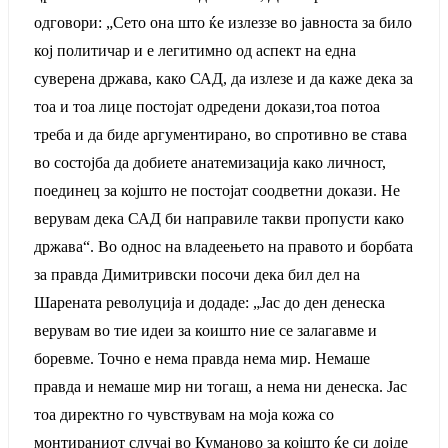
одговори: „Сето она што ќе излеззе во јавноста за било
кој политичар и е легитимно од аспект на една
суверена држава, како САД, да излезе и да каже дека за
тоа и тоа лице постојат одредени докази,тоа потоа
треба и да биде аргументирано, во спротивно ве става
во состојба да добиете анатемизација како личност,
поединец за којшто не постојат соодветни докази. Не
верувам дека САД би направиле такви пропусти како
држава“. Во однос на владеењето на правото и борбата
за правда Димитривски посочи дека бил дел на
Шарената револуција и додаде: „Јас до ден денеска
верувам во тие идеи за коишто ние се залагавме и
боревме. Точно е нема правда нема мир. Немаше
правда и немаше мир ни тогаш, а нема ни денеска. Јас
тоа директно го чувствувам на моја кожа со
монтираниот случај во Куманово за којшто ќе си дојде