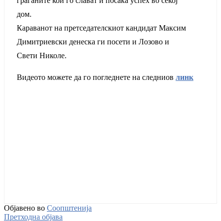
граѓаните кои го слават и посака успех во секој
дом.
Караванот на претседателскиот кандидат Максим
Димитриевски денеска ги посети и Лозово и
Свети Николе.
Видеото можете да го погледнете на следниов
линк
Објавено во
Соопштенија
Претходна објава