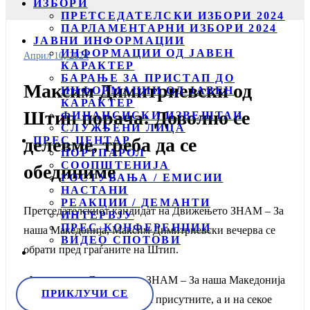
ИЗБОРИ
ПРЕТСЕДАТЕЛСКИ ИЗБОРИ 2024
ПАРЛАМЕНТАРНИ ИЗБОРИ 2024
ЈАВНИ ИНФОРМАЦИИ
ИНФОРМАЦИИ ОД ЈАВЕН
Април 10, 2024
КАРАКТЕР
БАРАЊЕ ЗА ПРИСТАП ДО
Максим Димитриевски од
ИНФОРМАЦИИ ОД ЈАВЕН
КАРАКТЕР
Штип порача: Доволно се
ФИНАНСИСКИ ИЗВЕШТАИ
СЛУЖБЕНИ ЛИЦА
ПРЕС ЦЕНТАР
делевме, треба да се
ПОРТПАРОЛ
СООПШТЕНИЈА
обединиме
ГОСТУВАЊА / ЕМИСИИ
НАСТАНИ
РЕАКЦИИ / ДЕМАНТИ
Претседателскиот кандидат на Движењето ЗНАМ – За
ИНТЕРВЈУ
ПРЕС-КОНФЕРЕНЦИИ
наша Македонија, Максим Димитриевски вечерва се
ВИДЕО СПОТОВИ
обрати пред граѓаните на Штип.
„Јас и ние од Движењето ЗНАМ – За наша Македонија
ПРИКЛУЧИ СЕ
се одваживме и тука на вас присутните, а и на секое