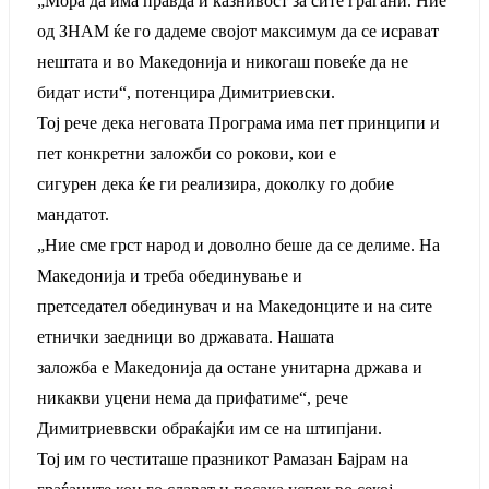
„Мора да има правда и казнивост за сите граѓани. Ние
од ЗНАМ ќе го дадеме својот максимум да се исрават
нештата и во Македонија и никогаш повеќе да не
бидат исти“, потенцира Димитриевски.
Тој рече дека неговата Програма има пет принципи и
пет конкретни заложби со рокови, кои е
сигурен дека ќе ги реализира, доколку го добие
мандатот.
„Ние сме грст народ и доволно беше да се делиме. На
Македонија и треба обединување и
претседател обединувач и на Македонците и на сите
етнички заедници во државата. Нашата
заложба е Македонија да остане унитарна држава и
никакви уцени нема да прифатиме“, рече
Димитриеввски обраќајќи им се на штипјани.
Тој им го честиташе празникот Рамазан Бајрам на