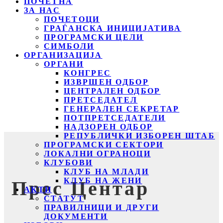
ПОЧЕТНА
ЗА НАС
ПОЧЕТОЦИ
ГРАЃАНСКА ИНИЦИЈАТИВА
ПРОГРАМСКИ ЦЕЛИ
СИМБОЛИ
ОРГАНИЗАЦИЈА
ОРГАНИ
КОНГРЕС
ИЗВРШЕН ОДБОР
ЦЕНТРАЛЕН ОДБОР
ПРЕТСЕДАТЕЛ
ГЕНЕРАЛЕН СЕКРЕТАР
ПОТПРЕТСЕДАТЕЛИ
НАДЗОРЕН ОДБОР
РЕПУБЛИЧКИ ИЗБОРЕН ШТАБ
ПРОГРАМСКИ СЕКТОРИ
ЛОКАЛНИ ОГРАНОЦИ
КЛУБОВИ
КЛУБ НА МЛАДИ
КЛУБ НА ЖЕНИ
Прес Центар
АКТИ
СТАТУТ
ПРАВИЛНИЦИ И ДРУГИ
ДОКУМЕНТИ