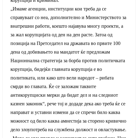
корупција и криминал.
„Имаме агенции, институции кои треба да се
справуваат со неа, дополнително и Министерството за
внатрешни работи, коешто најавува многу проекти, а
за жал корупцијата од ден на ден расте. Затоа од
позиција на Претседател на државата во првите 100
дена од добивањето на мандатот ќе предложам
Национнална стратегија за борба против политичката
корупција, бидејќи главната корупција е во
политиката, или како што вели народот – рибата
смрди во главата. Ќе се заложам таквите
антикорупциски мерки да бидат дел и на следниот
казнен законик“, рече тој и додаде дека ако треба ќе се
направат и уставни измени да се спречи било каква
можност од било каква амнестија за сторено кривично
дело злоупотреба на службена должост и овластување.