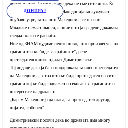
домаќинство, ќе му кажеме дека не сме сите исти. Ќе
ДОНИРАЈ
кажеме дека граѓаните на Македонија заслужуваат
поубаво утре, затоа што Македонија се празни.
Младите немаат шанси, а оние што ја граделе државата
гледаат како се распаѓа.
Ние од ЗНАМ нудиме нешто ново, што произлегува од
граѓаните и ќе биде за граѓаните“, рече
претседателскиоткандидат Димитриевски.
Тој додаде дека ја бара поддршката за иден претседател
на Македонија, затоа што ќе биде претседател на сите
граѓани кој ќе биде одважен и секогаш за граѓаните и
интересите на државата.
„Барам Македонија да гласа, за претседател другар,
пијател, соборец“.
Димитриевски посочи дека во државата има многу