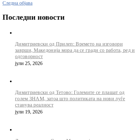
Следна објава
Последни новости
Димитриевски од Прилеп: Времето на изговори
заврши, Македонија мора да се гради со работа, ред и
одговорност
јули 25, 2026
Димитриевски од Тетово: Големите се плашат од
голем ЗНАМ, затоа што политиката на нови луѓе
станува реалност
јули 19, 2026