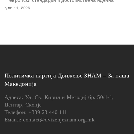
јули 11, 2026
Политичка партија Движење ЗНАМ – За наша
Македонија
Адреса: Ул. Св. Кирил и Методиј бр. 50/1-1,
Центар, Скопје
Телефон: +389 23 440 111
Емаил: contact@dvizenjeznam.org.mk