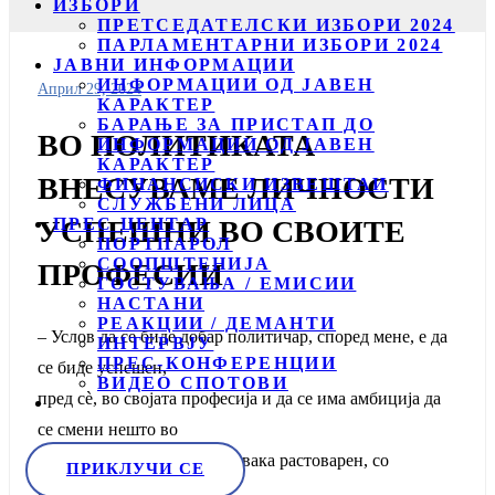
ИЗБОРИ
ПРЕТСЕДАТЕЛСКИ ИЗБОРИ 2024
ПАРЛАМЕНТАРНИ ИЗБОРИ 2024
ЈАВНИ ИНФОРМАЦИИ
ИНФОРМАЦИИ ОД ЈАВЕН
Април 29, 2024
КАРАКТЕР
БАРАЊЕ ЗА ПРИСТАП ДО
ВО ПОЛИТИКАТА
ИНФОРМАЦИИ ОД ЈАВЕН
КАРАКТЕР
ВНЕСУВАМЕ ЛИЧНОСТИ
ФИНАНСИСКИ ИЗВЕШТАИ
СЛУЖБЕНИ ЛИЦА
ПРЕС ЦЕНТАР
УСПЕШНИ ВО СВОИТЕ
ПОРТПАРОЛ
СООПШТЕНИЈА
ПРОФЕСИИ
ГОСТУВАЊА / ЕМИСИИ
НАСТАНИ
РЕАКЦИИ / ДЕМАНТИ
– Услов да се биде добар политичар, според мене, е да
ИНТЕРВЈУ
ПРЕС-КОНФЕРЕНЦИИ
се биде успешен,
ВИДЕО СПОТОВИ
пред сѐ, во својата професија и да се има амбиција да
се смени нешто во
општеството. Ако се влезе вака растоварен, со
ПРИКЛУЧИ СЕ
претходни успеси во