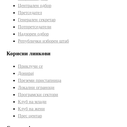
Централен одбор
Претседател
Генерален секретар
Потпретседатели
Надзорен одбор
Републички изборен штаб
Корисни линкови
Приклучи се
Донирај
Преземи пристапница
Локални ограноци
Програмски сектори
Клуб на млади
Клуб на жени
Прес центар