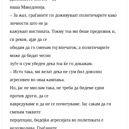
наша Македонија.
– За жал, граѓаните ги доживуваат политичарите како
личности што не ја
кажуваат вистината. Токму тоа ми беше предизвик и,
си реков, ајде да се
обидам да го сменам тој впечаток; а политичарите
може да бидат чесни
луѓе и сум убеден дека тоа ќе го докажам.
– Исто така, ми велат дека не сум бил доволно
агресивен во оваа кампања.
Но, јас не мислам така, не треба да бидеме едни
против други, да се
навредуваме и да не се почитуваме. Јас сакам да ги
сменам таквите
перцепции, бидејќи агресијата во политиката е
недозволива. Граѓаните