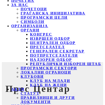
ПОЧЕТНА
ЗА НАС
ПОЧЕТОЦИ
ГРАЃАНСКА ИНИЦИЈАТИВА
ПРОГРАМСКИ ЦЕЛИ
СИМБОЛИ
ОРГАНИЗАЦИЈА
ОРГАНИ
КОНГРЕС
ИЗВРШЕН ОДБОР
ЦЕНТРАЛЕН ОДБОР
ПРЕТСЕДАТЕЛ
ГЕНЕРАЛЕН СЕКРЕТАР
ПОТПРЕТСЕДАТЕЛИ
НАДЗОРЕН ОДБОР
РЕПУБЛИЧКИ ИЗБОРЕН ШТАБ
ПРОГРАМСКИ СЕКТОРИ
ЛОКАЛНИ ОГРАНОЦИ
КЛУБОВИ
КЛУБ НА МЛАДИ
КЛУБ НА ЖЕНИ
Прес Центар
АКТИ
СТАТУТ
ПРАВИЛНИЦИ И ДРУГИ
ДОКУМЕНТИ