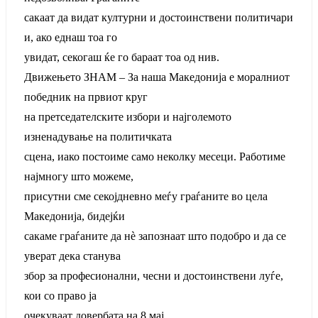
сакаат да видат културни и достоинствени политичари
и, ако еднаш тоа го
увидат, секогаш ќе го бараат тоа од нив.
Движењето ЗНАМ – За наша Македонија е моралниот
победник на првиот круг
на претседателските избори и најголемото
изненадување на политичката
сцена, иако постоиме само неколку месеци. Работиме
најмногу што можеме,
присутни сме секојдневно меѓу граѓаните во цела
Македонија, бидејќи
сакаме граѓаните да нѐ запознаат што подобро и да се
уверат дека станува
збор за професионални, чесни и достоинствени луѓе,
кои со право ја
очекуваат довербата на 8 мај.