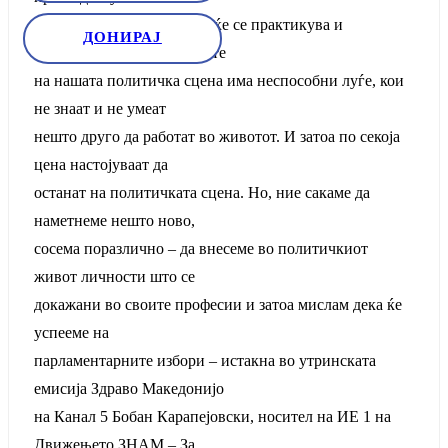
професијата, тогаш добро ќе се практикува и
ДОНИРАЈ
политиката. За жал, сѐ уште
на нашата политичка сцена има неспособни луѓе, кои
не знаат и не умеат
нешто друго да работат во животот. И затоа по секоја
цена настојуваат да
останат на политичката сцена. Но, ние сакаме да
наметнеме нешто ново,
сосема поразлично – да внесеме во политичкиот
живот личности што се
докажани во своите професии и затоа мислам дека ќе
успееме на
парламентарните избори – истакна во утринската
емисија Здраво Македонијо
на Канал 5 Бобан Карапејовски, носител на ИЕ 1 на
Движењето ЗНАМ – За