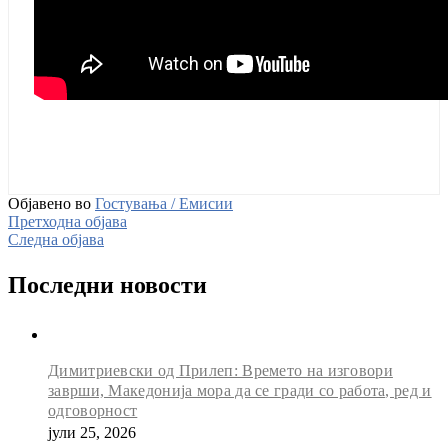
Објавено во
Гостувања / Емисии
Претходна објава
Следна објава
Последни новости
Димитриевски од Прилеп: Времето на изговори
заврши, Македонија мора да се гради со работа, ред и
одговорност
јули 25, 2026