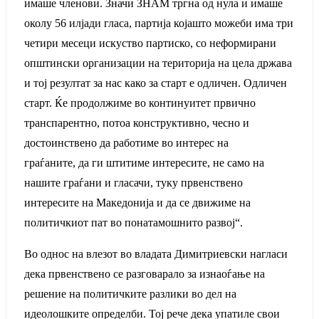
имаше членови. Значи ЗНАМ тргна од нула и имаше
околу 56 илјади гласа, партија којашто можеби има три
четири месеци искуство партиско, со неформирани
општински организации на територија на цела држава
и тој резултат за нас како за старт е одличен. Одличен
старт. Ќе продолжиме во континуитет првично
транспарентно, потоа конструктивно, чесно и
достоинствено да работиме во интерес на
граѓаните, да ги штитиме интересите, не само на
нашите граѓани и гласачи, туку првенствено
интересите на Македонија и да се движиме на
политичкиот пат во понатамошнито развој“.
Во однос на влезот во владата Димитриевски нагласи
дека првенствено се разговарало за изнаоѓање на
решение на политичките разлики во дел на
идеолошките определби. Тој рече дека упатиле свои