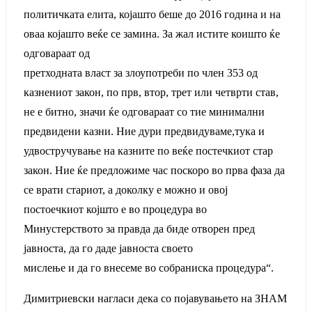
политичката елита, којашто беше до 2016 година и на
оваа којашто веќе се замина. За жал истите коишто ќе
одговараат од
претходната власт за злоупотреби по член 353 од
казнениот закон, по прв, втор, трет или четврти став,
не е битно, значи ќе одговараат со тие минимални
предвидени казни. Ние дури предвидуваме,тука и
удвостручување на казните по веќе постечкиот стар
закон. Ние ќе предложиме час поскоро во прва фаза да
се врати стариот, а доколку е можно и овој
постоечкиот којшто е во процедура во
Минустерството за правда да биде отворен пред
јавноста, да го даде јавноста своето
мислење и да го внесеме во собраниска процедура“.
Димитриевски нагласи дека со појавувањето на ЗНАМ