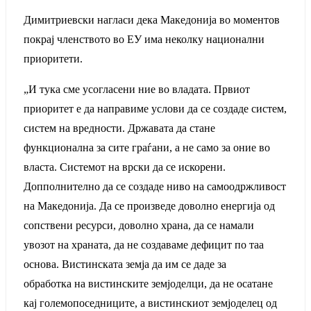
Димитриевски нагласи дека Македонија во моментов
покрај членството во ЕУ има неколку национални
приоритети.
„И тука сме усогласени ние во владата. Првиот
приоритет е да направиме услови да се создаде систем,
систем на вредности. Државата да стане
функционална за сите граѓани, а не само за оние во
власта. Системот на врски да се искорени.
Допполнително да се создаде ниво на самоодржливост
на Македонија. Да се произведе доволно енергија од
сопствени ресурси, доволно храна, да се намали
увозот на храната, да не создаваме дефицит по таа
основа. Вистинската земја да им се даде за
обработка на вистинските земјоделци, да не осатане
кај големопоседниците, а вистинскиот земјоделец од