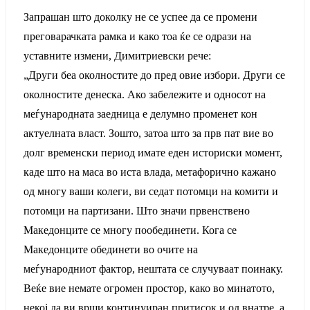
Запрашан што доколку не се успее да се промени
преговарачката рамка и како тоа ќе се одрази на
уставните измени, Димитриевски рече:
„Други беа околностите до пред овие избори. Други се
околностите денеска. Ако забележите и односот на
меѓународната заедница е делумно променет кон
актуелната власт. Зошто, затоа што за прв пат вие во
долг временски период имате еден историски момент,
каде што на маса во иста влада, метафорично кажано
од многу ваши колеги, ви седат потомци на комити и
потомци на партизани. Што значи првенствено
Македонците се многу пообединети. Кога се
Македонците обединети во очите на
меѓународниот фактор, нештата се случуваат поинаку.
Веќе вие немате огромен простор, како во минатото,
некој да ви врши континуиран притисок и од внатре, а