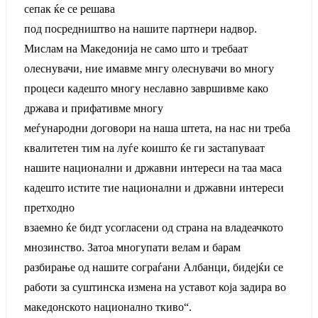
сепак ќе се решава
под посредништво на нашите партнери надвор.
Мислам на Македонија не само што и требаат
олеснувачи, ние имавме мнгу олеснувачи во многу
процеси кадешто многу неславно завршивме како
држава и прифативме многу
меѓународни договори на наша штета, на нас ни треба
квалитетен тим на луѓе коишто ќе ги застапуваат
нашите национални и државни интереси на таа маса
кадешто истите тие национални и државни интереси
претходно
взаемно ќе бидт усогласени од страна на владеачкото
мнозинство. Затоа многупати велам и барам
разбирање од нашите сограѓани Албанци, бидејќи се
работи за суштинска измена на уставот која задира во
македонското национално ткиво“.