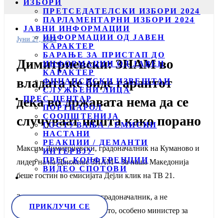
ИЗБОРИ
ПРЕТСЕДАТЕЛСКИ ИЗБОРИ 2024
ПАРЛАМЕНТАРНИ ИЗБОРИ 2024
ЈАВНИ ИНФОРМАЦИИ
ИНФОРМАЦИИ ОД ЈАВЕН
Јуни 27, 2024
КАРАКТЕР
БАРАЊЕ ЗА ПРИСТАП ДО
Димитриевски: ЗНАМ во
ИНФОРМАЦИИ ОД ЈАВЕН
КАРАКТЕР
владата ќе биде гарантот
ФИНАНСИСКИ ИЗВЕШТАИ
СЛУЖБЕНИ ЛИЦА
ПРЕС ЦЕНТАР
дека во државата нема да се
ПОРТПАРОЛ
СООПШТЕНИЈА
случуваат нешта како порано
ГОСТУВАЊА / ЕМИСИИ
НАСТАНИ
РЕАКЦИИ / ДЕМАНТИ
Максим Димитриевски, градоначалник на Куманово и
ИНТЕРВЈУ
ПРЕС-КОНФЕРЕНЦИИ
лидер на на Движење ЗНАМ – За наша Македонија
ВИДЕО СПОТОВИ
беше гостин во емисијата Дејли клик на ТВ 21.
Запрашан зошто останал градоначалник, а не
ПРИКЛУЧИ СЕ
прифатил министерско место, особено министер за