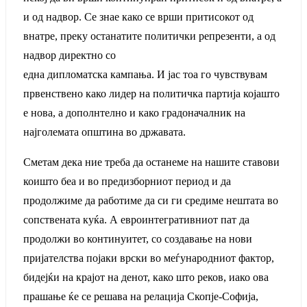
и од надвор. Се знае како се врши притисокот од
внатре, преку останатите политички репрезенти, а од
надвор директно со
една дипломатска кампања. И јас тоа го чувствувам
првенствено како лидер на политичка партија којашто
е нова, а дополнтелно и како градоначалник на
најголемата општина во државата.
Сметам дека ние треба да останеме на нашите ставови
коишто беа и во предизборниот период и да
продолжиме да работиме да си ги средиме нештата во
сопствената куќа. А евроинтегративниот пат да
продолжи во континуитет, со создавање на нови
пријателства појаки врски во меѓународниот фактор,
бидејќи на крајот на денот, како што реков, иако ова
прашање ќе се решава на релација Скопје-Софија,