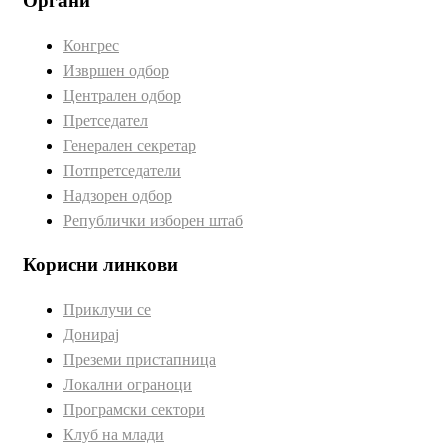
Органи
Конгрес
Извршен одбор
Централен одбор
Претседател
Генерален секретар
Потпретседатели
Надзорен одбор
Републички изборен штаб
Корисни линкови
Приклучи се
Донирај
Преземи пристапница
Локални ограноци
Програмски сектори
Клуб на млади