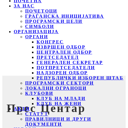
ПОЧЕТНА
ЗА НАС
ПОЧЕТОЦИ
ГРАЃАНСКА ИНИЦИЈАТИВА
ПРОГРАМСКИ ЦЕЛИ
СИМБОЛИ
ОРГАНИЗАЦИЈА
ОРГАНИ
КОНГРЕС
ИЗВРШЕН ОДБОР
ЦЕНТРАЛЕН ОДБОР
ПРЕТСЕДАТЕЛ
ГЕНЕРАЛЕН СЕКРЕТАР
ПОТПРЕТСЕДАТЕЛИ
НАДЗОРЕН ОДБОР
РЕПУБЛИЧКИ ИЗБОРЕН ШТАБ
ПРОГРАМСКИ СЕКТОРИ
ЛОКАЛНИ ОГРАНОЦИ
КЛУБОВИ
КЛУБ НА МЛАДИ
КЛУБ НА ЖЕНИ
Прес Центар
АКТИ
СТАТУТ
ПРАВИЛНИЦИ И ДРУГИ
ДОКУМЕНТИ