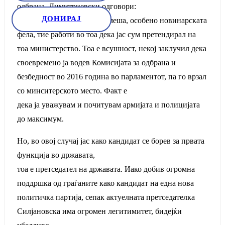
одбрана, Димитриевски одговори:
ДОНИРАЈ
„Мислам дека јавноста ги меша, особено новинарската
фела, тие работи во тоа дека јас сум претендирал на
тоа министерство. Тоа е всушност, некој заклучил дека
своевремено ја водев Комисијата за одбрана и
безбедност во 2016 година во парламентот, па го врзал
со минситерското место. Факт е
дека ја уважувам и почитувам армијата и полицијата
до максимум.
Но, во овој случај јас како кандидат се борев за првата
функција во државата,
тоа е претседател на државата. Иако добив огромна
поддршка од граѓаните како кандидат на една нова
политичка партија, сепак актуелната претседателка
Силјановска има огромен легитимитет, бидејќи