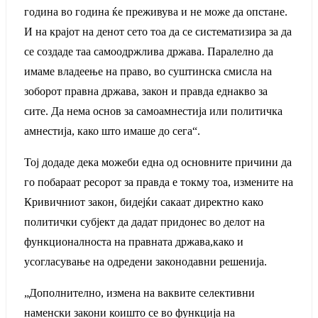
година во година ќе преживува и не може да опстане.
И на крајот на денот сето тоа да се систематизира за да
се создаде таа самоодржлива држава. Паралелно да
имаме владеење на право, во суштинска смисла на
зоборот правна држава, закон и правда еднакво за
сите. Да нема основ за самоамнестија или политичка
амнестија, како што имаше до сега“.
Тој додаде дека можеби една од основните причини да
го побараат ресорот за правда е токму тоа, измените на
Кривичниот закон, бидејќи сакаат директно како
политички субјект да дадат придонес во делот на
функционалноста на правната држава,како и
усогласување на одредени законодавни решенија.
„Дополнително, измена на ваквите селективни
наменски закони коишто се во функција на