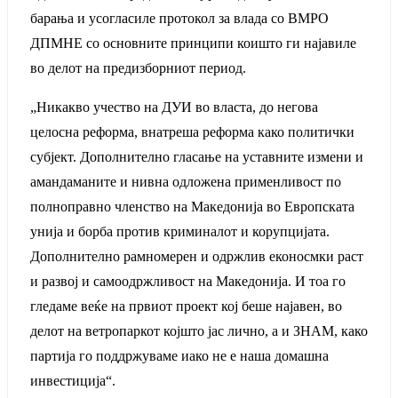
барања и усогласиле протокол за влада со ВМРО
ДПМНЕ со основните принципи коишто ги најавиле
во делот на предизборниот период.
„Никакво учество на ДУИ во власта, до негова
целосна реформа, внатреша реформа како политички
субјект. Дополнително гласање на уставните измени и
амандаманите и нивна одложена применливост по
полноправно членство на Македонија во Европската
унија и борба против криминалот и корупцијата.
Дополнително рамномерен и одржлив еконосмки раст
и развој и самоодржливост на Македонија. И тоа го
гледаме веќе на првиот проект кој беше најавен, во
делот на ветропаркот којшто јас лично, а и ЗНАМ, како
партија го поддржуваме иако не е наша домашна
инвестиција“.