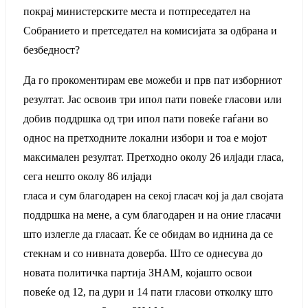
покрај министерските места и потпреседател на
Собранието и претседател на комисијата за одбрана и
безбедност?
Да го прокоментирам еве можеби и прв пат изборниот
резултат. Јас освоив три ипол пати повеќе гласови или
добив поддршка од три ипол пати повеќе гаѓани во
однос на претходните локални избори и тоа е мојот
максимален резултат. Претходно околу 26 илјади гласа,
сега нешто околу 86 илјади
гласа и сум благодарен на секој гласач кој ја дал својата
поддршка на мене, а сум благодарен и на оние гласачи
што излегле да гласаат. Ќе се обидам во иднина да се
стекнам и со нивната доверба. Што се однесува до
новата политичка партија ЗНАМ, којашто освои
повеќе од 12, па дури и 14 пати гласови отколку што