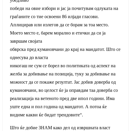
убедливо
победи на овие избори и јас ја почитувам одлуката на
граѓаните со тие освоени 86 илјади гласови.
Аплицирав или излегов да се борам за тоа место.
Моето место е, барем морално и етички да си ја
завршам својата
обврска пред кумановчани до крај на мандатот. Што се
однесува до власта
никогаш не сум се борел во политиката од аспект на
желба за добивање на позиција, туку за добивање на
можност да се покаже резултат. Јас добив доверба од
кумановчани, во целост ќе ја оправдам таа доверба со
реализација на ветеното пред две ипол години. Има
уште една и пол година од мандатот. А потоа ќе
видиме какви ќе бидат трендовите“.
Што ќе добие ЗНАМ како дел од извршната власт