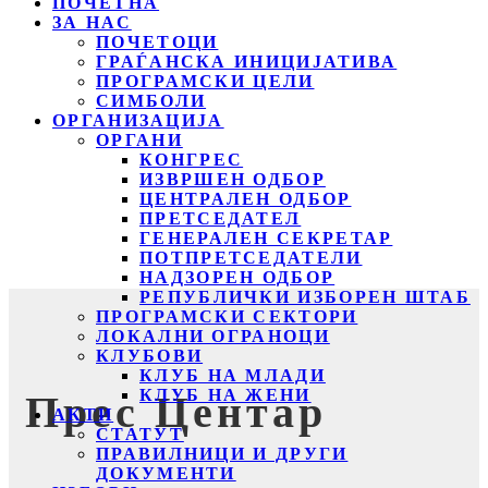
ПОЧЕТНА
ЗА НАС
ПОЧЕТОЦИ
ГРАЃАНСКА ИНИЦИЈАТИВА
ПРОГРАМСКИ ЦЕЛИ
СИМБОЛИ
ОРГАНИЗАЦИЈА
ОРГАНИ
КОНГРЕС
ИЗВРШЕН ОДБОР
ЦЕНТРАЛЕН ОДБОР
ПРЕТСЕДАТЕЛ
ГЕНЕРАЛЕН СЕКРЕТАР
ПОТПРЕТСЕДАТЕЛИ
НАДЗОРЕН ОДБОР
РЕПУБЛИЧКИ ИЗБОРЕН ШТАБ
ПРОГРАМСКИ СЕКТОРИ
ЛОКАЛНИ ОГРАНОЦИ
КЛУБОВИ
КЛУБ НА МЛАДИ
КЛУБ НА ЖЕНИ
Прес Центар
АКТИ
СТАТУТ
ПРАВИЛНИЦИ И ДРУГИ
ДОКУМЕНТИ