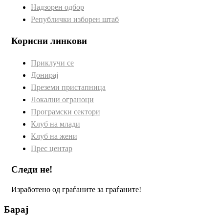
Надзорен одбор
Републички изборен штаб
Корисни линкови
Приклучи се
Донирај
Преземи пристапница
Локални ограноци
Програмски сектори
Клуб на млади
Клуб на жени
Прес центар
Следи не!
Изработено од граѓаните за граѓаните!
Барај