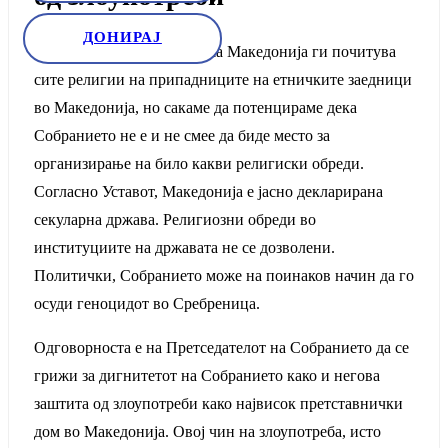
ДОНИРАЈ
Движењето ЗНАМ-За наша Македонија ги почитува
сите религии на припадниците на етничките заедници
во Македонија, но сакаме да потенцираме дека
Собранието не е и не смее да биде место за
организирање на било какви религиски обреди.
Согласно Уставот, Македонија е јасно декларирана
секуларна држава. Религиозни обреди во
институциите на државата не се дозволени.
Политички, Собранието може на поинаков начин да го
осуди геноцидот во Сребреница.
Одговорноста е на Претседателот на Собранието да се
грижи за дигнитетот на Собранието како и негова
заштита од злоупотреби како највисок претставнички
дом во Македонија. Овој чин на злоупотреба, исто