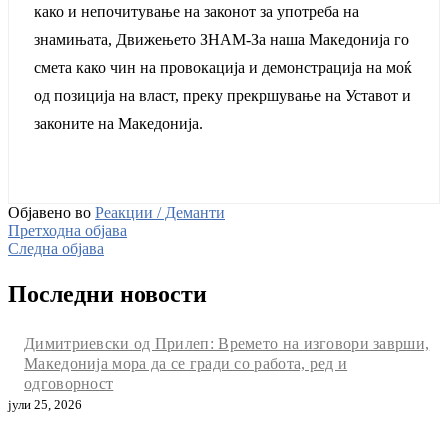
како и непочитување на законот за употреба на
знамињата, Движењето ЗНАМ-За наша Македонија го
смета како чин на провокација и демонстрација на моќ
од позиција на власт, преку прекршување на Уставот и
законите на Македонија.
Објавено во
Реакции / Деманти
Претходна објава
Следна објава
Последни новости
Димитриевски од Прилеп: Времето на изговори заврши,
Македонија мора да се гради со работа, ред и
одговорност
јули 25, 2026