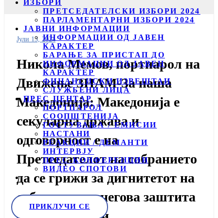
ИЗБОРИ
ПРЕТСЕДАТЕЛСКИ ИЗБОРИ 2024
ПАРЛАМЕНТАРНИ ИЗБОРИ 2024
ЈАВНИ ИНФОРМАЦИИ
ИНФОРМАЦИИ ОД ЈАВЕН
Јули 13, 2024
КАРАКТЕР
БАРАЊЕ ЗА ПРИСТАП ДО
Никола Мемов, портпарол на
ИНФОРМАЦИИ ОД ЈАВЕН
КАРАКТЕР
Движење ЗНАМ-За наша
ФИНАНСИСКИ ИЗВЕШТАИ
СЛУЖБЕНИ ЛИЦА
ПРЕС ЦЕНТАР
Македонија: Македонија е
ПОРТПАРОЛ
СООПШТЕНИЈА
секуларна држава и
ГОСТУВАЊА / ЕМИСИИ
НАСТАНИ
одговорност е на
РЕАКЦИИ / ДЕМАНТИ
ИНТЕРВЈУ
Претседателот на собранието
ПРЕС-КОНФЕРЕНЦИИ
ВИДЕО СПОТОВИ
да се грижи за дигнитетот на
собранието и негова заштита
ПРИКЛУЧИ СЕ
од злоупотреби