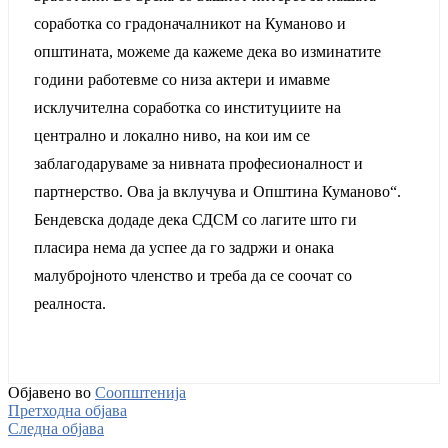
соработка со градоначалникот на Куманово и
општината, можеме да кажеме дека во изминатите
години работевме со низа актери и имавме
исклучителна соработка со институциите на
централно и локално ниво, на кои им се
заблагодаруваме за нивната професионалност и
партнерство. Ова ја вклучува и Општина Куманово“.
Бендевска додаде дека СДСМ со лагите што ги
пласира нема да успее да го задржи и онака
малубројното членство и треба да се соочат со
реалноста.
Објавено во
Соопштенија
Претходна објава
Следна објава