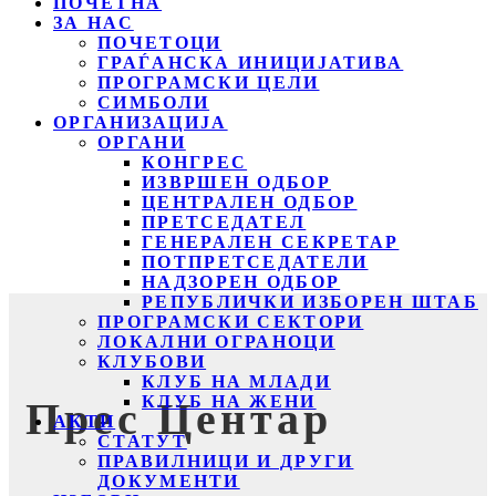
ПОЧЕТНА
ЗА НАС
ПОЧЕТОЦИ
ГРАЃАНСКА ИНИЦИЈАТИВА
ПРОГРАМСКИ ЦЕЛИ
СИМБОЛИ
ОРГАНИЗАЦИЈА
ОРГАНИ
КОНГРЕС
ИЗВРШЕН ОДБОР
ЦЕНТРАЛЕН ОДБОР
ПРЕТСЕДАТЕЛ
ГЕНЕРАЛЕН СЕКРЕТАР
ПОТПРЕТСЕДАТЕЛИ
НАДЗОРЕН ОДБОР
РЕПУБЛИЧКИ ИЗБОРЕН ШТАБ
ПРОГРАМСКИ СЕКТОРИ
ЛОКАЛНИ ОГРАНОЦИ
КЛУБОВИ
КЛУБ НА МЛАДИ
КЛУБ НА ЖЕНИ
Прес Центар
АКТИ
СТАТУТ
ПРАВИЛНИЦИ И ДРУГИ
ДОКУМЕНТИ