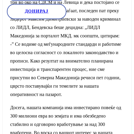
трн во око на СДСМ и на Левица и дека постојано се
занимаваат со нив и ги напаѓаат, последен пат преку
ДОНИРАЈ
лидерот Максим Димитриевски за наводен криминал
со ЛИДЛ, Бендевска беше децидна: „ЛИДЛ
Македонија за порталот МКД. мк соопшти, цитирам:
-” Се водиме од меѓународните стандарди и работиме
во целосна согласност со локалното законодавство и
прописи. Како резултат на внимателно планирана
инвестиција и транспарентен процес, ние сме
присутни во Северна Македонија речиси пет години,
цврсто поставувајќи ги темелите за нашата
оперативност на пазарот.
Досега, нашата компанија има инвестирано повеќе од
300 милиони евра во земјата и има обезбедено
стабилно и одговорно вработување за над 300
вработени. Во врска со вашиот интерес за нашата