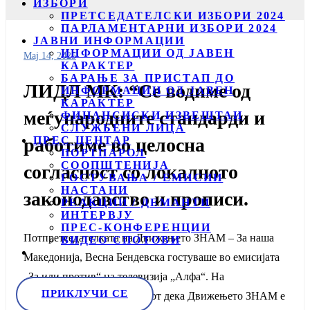
ИЗБОРИ
ПРЕТСЕДАТЕЛСКИ ИЗБОРИ 2024
ПАРЛАМЕНТАРНИ ИЗБОРИ 2024
ЈАВНИ ИНФОРМАЦИИ
ИНФОРМАЦИИ ОД ЈАВЕН
Мај 14, 2025
КАРАКТЕР
БАРАЊЕ ЗА ПРИСТАП ДО
ЛИДЛ МК: “Се водиме од
ИНФОРМАЦИИ ОД ЈАВЕН
КАРАКТЕР
меѓународните стандарди и
ФИНАНСИСКИ ИЗВЕШТАИ
СЛУЖБЕНИ ЛИЦА
ПРЕС ЦЕНТАР
работиме во целосна
ПОРТПАРОЛ
СООПШТЕНИЈА
согласност со локалното
ГОСТУВАЊА / ЕМИСИИ
НАСТАНИ
законодавство и прописи.
РЕАКЦИИ / ДЕМАНТИ
ИНТЕРВЈУ
ПРЕС-КОНФЕРЕНЦИИ
Потпретседателката на Движењето ЗНАМ – За наша
ВИДЕО СПОТОВИ
Македонија, Весна Бендевска гостуваше во емисијата
„За или против“ на телевизија „Алфа“. На
ПРИКЛУЧИ СЕ
констатацијата од новинарот дека Движењето ЗНАМ е