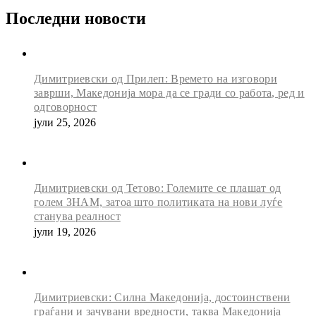
Последни новости
Димитриевски од Прилеп: Времето на изговори
заврши, Македонија мора да се гради со работа, ред и
одговорност
јули 25, 2026
Димитриевски од Тетово: Големите се плашат од
голем ЗНАМ, затоа што политиката на нови луѓе
станува реалност
јули 19, 2026
Димитриевски: Силна Македонија, достоинствени
граѓани и зачувани вредности, таква Македонија