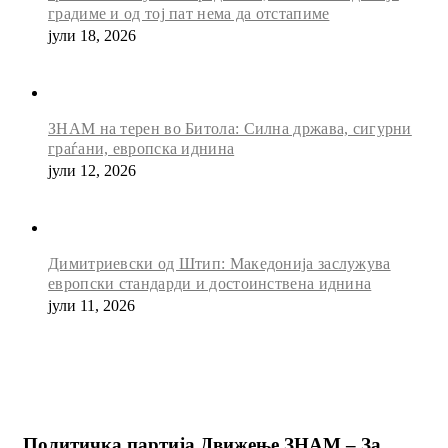
градиме и од тој пат нема да отстапиме
јули 18, 2026
ЗНАМ на терен во Битола: Силна држава, сигурни
граѓани, европска иднина
јули 12, 2026
Димитриевски од Штип: Македонија заслужува
европски стандарди и достоинствена иднина
јули 11, 2026
Политичка партија Движење ЗНАМ – За