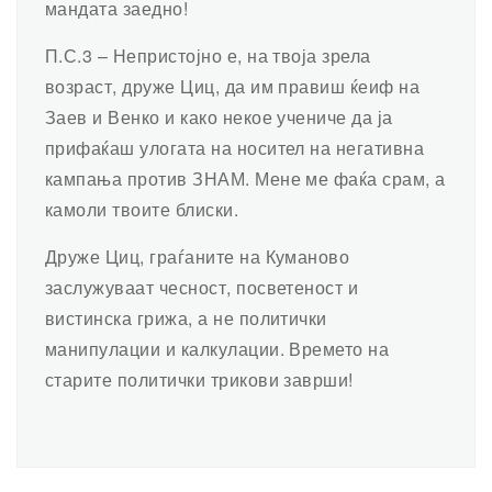
мандата заедно!
П.С.3 – Непристојно е, на твоја зрела
возраст, друже Циц, да им правиш ќеиф на
Заев и Венко и како некое учениче да ја
прифаќаш улогата на носител на негативна
кампања против ЗНАМ. Мене ме фаќа срам, а
камоли твоите блиски.
Друже Циц, граѓаните на Куманово
заслужуваат чесност, посветеност и
вистинска грижа, а не политички
манипулации и калкулации. Времето на
старите политички трикови заврши!