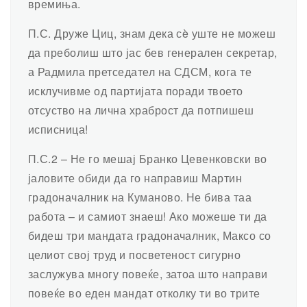
времиња.
П.С. Друже Циц, знам дека сè уште не можеш
да преболиш што јас бев генерален секретар,
а Радмила претседател на СДСМ, кога те
исклучивме од партијата поради твоето
отсуство на лична храброст да потпишеш
исписница!
П.С.2 – Не го мешај Бранко Цевенковски во
јаловите обиди да го направиш Мартин
градоначалник на Куманово. Не бива таа
работа – и самиот знаеш! Ако можеше ти да
бидеш три мандата градоначалник, Максо со
целиот свој труд и посветеност сигурно
заслужува многу повеќе, затоа што направи
повеќе во еден мандат отколку ти во трите