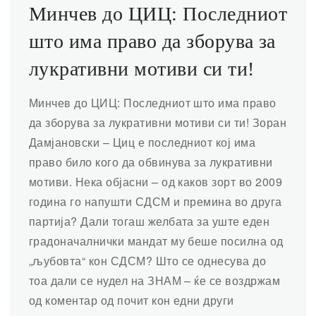
Минчев до ЦИЦ: Последниот
што има право да зборува за
лукративни мотиви си ти!
Минчев до ЦИЦ: Последниот што има право
да зборува за лукративни мотиви си ти! Зоран
Дамјановски – Циц е последниот кој има
право било кого да обвинува за лукративни
мотиви. Нека објасни – од каков зорт во 2009
година го напушти СДСМ и премина во друга
партија? Дали тогаш желбата за уште еден
градоначалнички мандат му беше посилна од
„љубовта“ кон СДСМ? Што се однесува до
тоа дали се нудел на ЗНАМ – ќе се воздржам
од коментар од почит кон едни други