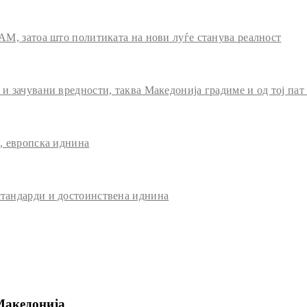
АМ, затоа што политиката на нови луѓе станува реалност
 зачувани вредности, таква Македонија градиме и од тој пат
, европска иднина
тандарди и достоинствена иднина
Македонија