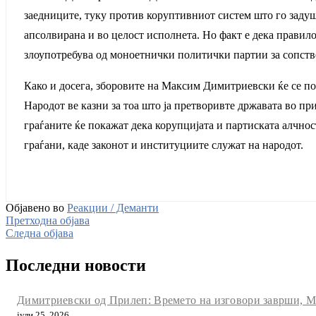
заедниците, туку против коруптивниот систем што го задушу
апсолвирана и во целост исполнета. Но факт е дека правило
злоупотребува од моноетнички политички партии за сопств
Како и досега, зборовите на Максим Димитриевски ќе се пот
Народот ве казни за тоа што ја претворивте државата во пр
граѓаните ќе покажат дека корупцијата и партиската алчно
граѓани, каде законот и институциите служат на народот.
Објавено во
Реакции / Деманти
Претходна објава
Следна објава
Последни новости
Димитриевски од Прилеп: Времето на изговори заврши, Мак
јули 25, 2026