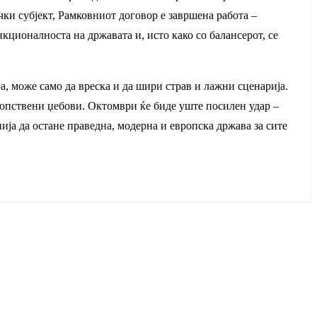
чки субјект, Рамковниот договор е завршена работа –
кционалноста на државата и, исто како со балансерот, се
а, може само да вреска и да шири страв и лажни сценарија.
 сопствени џебови. Октомври ќе биде уште посилен удар –
ја да остане праведна, модерна и европска држава за сите