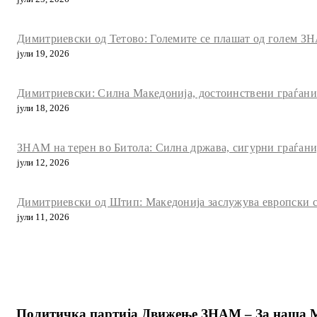
Димитриевски од Тетово: Големите се плашат од голем ЗН
јули 19, 2026
Димитриевски: Силна Македонија, достоинствени граѓани и
јули 18, 2026
ЗНАМ на терен во Битола: Силна држава, сигурни граѓани
јули 12, 2026
Димитриевски од Штип: Македонија заслужува европски с
јули 11, 2026
Политичка партија Движење ЗНАМ – За наша 