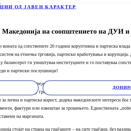
Р
ЦИИ ОД ЈАВЕН КАРАКТЕР
Македонија на соопштението на ДУИ и и
и вината од сопствените 20 години коруптивна и партиска влада
от систем на етничка трговија, партиски вработувања и корупција
балансерот ги уништуваа институциите и го поставуваа сопстве
чеди и партиски послушници!
ата книшка на ДУИ вредеше повеќе од диплома, знаење или труд.
ДОНИР
абоки поделби меѓу граѓаните. Бујар Османи, човекот кој е симб
 за лична и партиска корист, додека македонските интереси беа
менти, фактури или извештаи за трошењето. Единствената „побед
 ставени на маргината.
 стојат на страна на граѓаните – на сите граѓани, без разлика