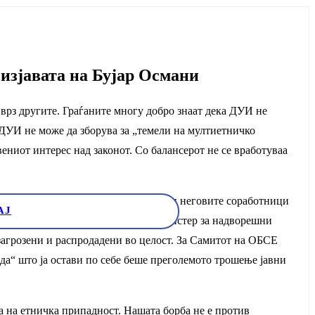
зјавата на Бујар Османи
 врз другите. Граѓаните многу добро знаат дека ДУИ не
. ДУИ не може да зборува за „темели на мултиетничко
ниот интерес над законот. Со балансерот не се вработуваа
 Народот памети и дека Артан Груби и неговите соработници
АЈ
ол на лицемерие, од позиција на министер за надворешни
 загрозени и распродадени во целост. За Самитот на ОБСЕ
а“ што ја остави по себе беше преголемото трошење јавни
 на етничка припадност. Нашата борба не е против