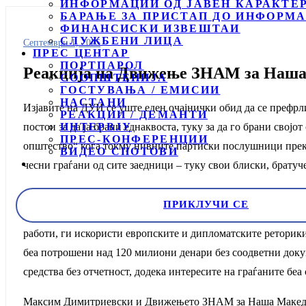
ИНФОРМАЦИИ ОД ЈАВЕН КАРАКТЕ
БАРАЊЕ ЗА ПРИСТАП ДО ИНФОРМА
ФИНАНСИСКИ ИЗВЕШТАИ
СЛУЖБЕНИ ЛИЦА
Септември 1, 2025
ПРЕС ЦЕНТАР
ПОРТПАРОЛ
Реакција на Движење ЗНАМ за Наша 
СООПШТЕНИЈА
ГОСТУВАЊА / ЕМИСИИ
НАСТАНИ
Изјавите на ДУИ се уште еден очајнички обид да се префрл
РЕАКЦИИ / ДЕМАНТИ
постои за да ја брани еднаквоста, туку за да го брани свој
ИНТЕРВЈУ
ПРЕС-КОНФЕРЕНЦИИ
општество“ кога токму нивните партиски послушници преку 
ВИДЕО СПОТОВИ
чесни граѓани од сите заедници – туку свои блиски, брату
На тој начин, се создаде паралелна држава во која членск
ПРИКЛУЧИ СЕ
ја претворија државата во личен бизнис клуб и создадоа дл
работи, ги искористи европските и дипломатските реторики
беа потрошени над 120 милиони денари без соодветни доку
средства без отчетност, додека интересите на граѓаните беа
Максим Димитриевски и Движењето ЗНАМ за Наша Македонија