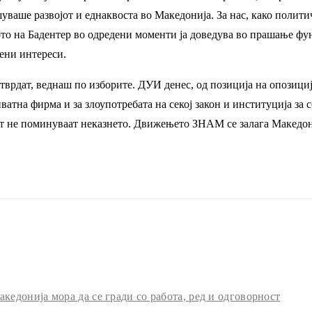
ваше развојот и еднаквоста во Македонија. За нас, како полити
то на Бадентер во одредени моменти ја доведува во прашање фун
ени интереси.
врдат, веднаш по изборите. ДУИ денес, од позиција на опозициј
иватна фирма и за злоупотребата на секој закон и институција за
ст не поминуваат неказнето. Движењето ЗНАМ се залага Македони
едонија мора да се гради со работа, ред и одговорност