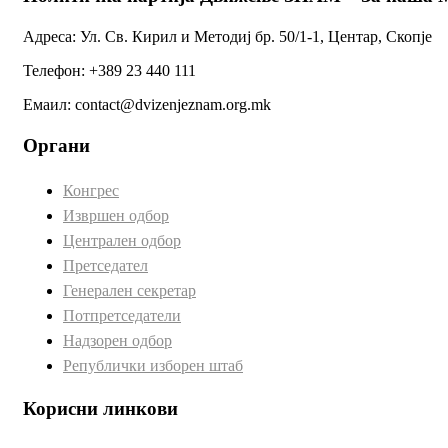
Адреса: Ул. Св. Кирил и Методиј бр. 50/1-1, Центар, Скопје
Телефон: +389 23 440 111
Емаил: contact@dvizenjeznam.org.mk
Органи
Конгрес
Извршен одбор
Централен одбор
Претседател
Генерален секретар
Потпретседатели
Надзорен одбор
Републички изборен штаб
Корисни линкови