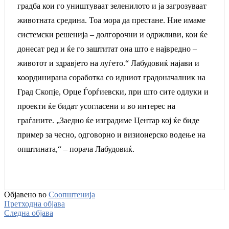
градба кои го уништуваат зеленилото и ја загрозуваат
животната средина. Тоа мора да престане. Ние имаме
системски решенија – долгорочни и одржливи, кои ќе
донесат ред и ќе го заштитат она што е највредно –
животот и здравјето на луѓето.“ Лабудовиќ најави и
координирана соработка со идниот градоначалник на
Град Скопје, Орце Ѓорѓиевски, при што сите одлуки и
проекти ќе бидат усогласени и во интерес на
граѓаните. „Заедно ќе изградиме Центар кој ќе биде
пример за чесно, одговорно и визионерско водење на
општината,“ – порача Лабудовиќ.
Објавено во
Соопштенија
Претходна објава
Следна објава