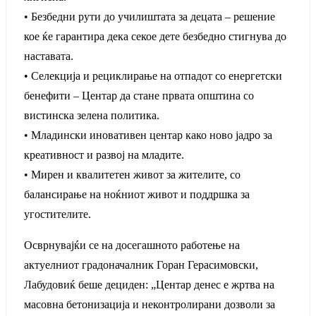
• Безбедни рути до училиштата за децата – решение
кое ќе гарантира дека секое дете безбедно стигнува до
наставата.
• Селекција и рециклирање на отпадот со енергетски
бенефити – Центар да стане првата општина со
вистинска зелена политика.
• Младински иновативен центар како ново јадро за
креативност и развој на младите.
• Мирен и квалитетен живот за жителите, со
балансирање на ноќниот живот и поддршка за
угостителите.
Осврнувајќи се на досегашното работење на
актуелниот градоначалник Горан Герасимовски,
Лабудовиќ беше дециден: „Центар денес е жртва на
масовна бетонизација и неконтролирани дозволи за