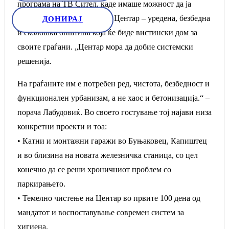
програма на ТВ Сител, каде имаше можност да ја
претстави својата визија за Центар – уредена, безбедна
ДОНИРАЈ
и еколошка општина која ќе биде вистински дом за
своите граѓани. „Центар мора да добие системски
решенија.
На граѓаните им е потребен ред, чистота, безбедност и
функционален урбанизам, а не хаос и бетонизација.“ –
порача Лабудовиќ. Во своето гостување тој најави низа
конкретни проекти и тоа:
• Катни и монтажни гаражи во Буњаковец, Капиштец
и во близина на новата железничка станица, со цел
конечно да се реши хроничниот проблем со
паркирањето.
• Темелно чистење на Центар во првите 100 дена од
мандатот и воспоставување современ систем за
хигиена.