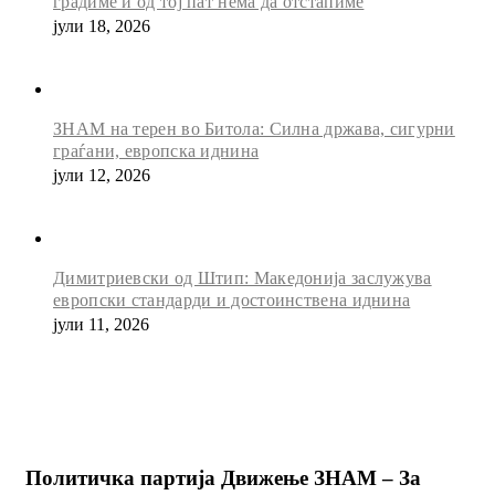
градиме и од тој пат нема да отстапиме
јули 18, 2026
ЗНАМ на терен во Битола: Силна држава, сигурни
граѓани, европска иднина
јули 12, 2026
Димитриевски од Штип: Македонија заслужува
европски стандарди и достоинствена иднина
јули 11, 2026
Политичка партија Движење ЗНАМ – За