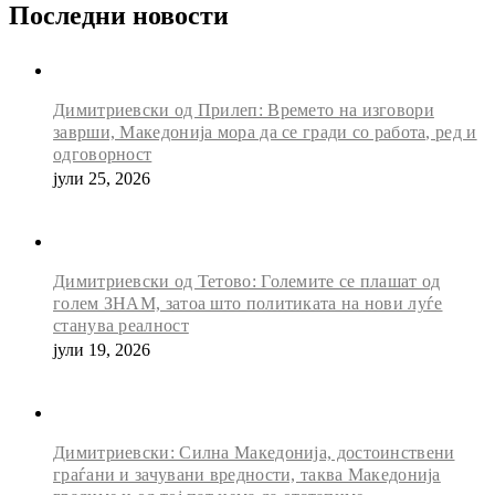
Последни новости
Димитриевски од Прилеп: Времето на изговори
заврши, Македонија мора да се гради со работа, ред и
одговорност
јули 25, 2026
Димитриевски од Тетово: Големите се плашат од
голем ЗНАМ, затоа што политиката на нови луѓе
станува реалност
јули 19, 2026
Димитриевски: Силна Македонија, достоинствени
граѓани и зачувани вредности, таква Македонија