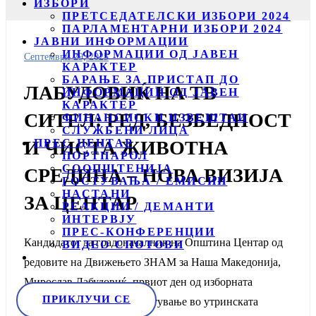
ИЗБОРИ
ПРЕТСЕДАТЕЛСКИ ИЗБОРИ 2024
ПАРЛАМЕНТАРНИ ИЗБОРИ 2024
ЈАВНИ ИНФОРМАЦИИ
ИНФОРМАЦИИ ОД ЈАВЕН
Септември 29, 2025
КАРАКТЕР
БАРАЊЕ ЗА ПРИСТАП ДО
ЛАБУДОВИЌ НА ТВ
ИНФОРМАЦИИ ОД ЈАВЕН
КАРАКТЕР
СИТЕЛ: РЕД, БЕЗБЕДНОСТ
ФИНАНСИСКИ ИЗВЕШТАИ
СЛУЖБЕНИ ЛИЦА
ПРЕС ЦЕНТАР
И ЧИСТА ЖИВОТНА
ПОРТПАРОЛ
СООПШТЕНИЈА
СРЕДИНА – НОВА ВИЗИЈА
ГОСТУВАЊА / ЕМИСИИ
НАСТАНИ
ЗА ЦЕНТАР
РЕАКЦИИ / ДЕМАНТИ
ИНТЕРВЈУ
ПРЕС-КОНФЕРЕНЦИИ
Кандидатот за градоначалник на Општина Центар од
ВИДЕО СПОТОВИ
редовите на Движењето ЗНАМ за Наша Македонија,
Мирослав Лабудовиќ, првиот ден од изборната
ПРИКЛУЧИ СЕ
кампања го започна со гостување во утринската