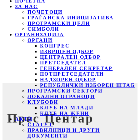
ПОЧЕТНА
ЗА НАС
ПОЧЕТОЦИ
ГРАЃАНСКА ИНИЦИЈАТИВА
ПРОГРАМСКИ ЦЕЛИ
СИМБОЛИ
ОРГАНИЗАЦИЈА
ОРГАНИ
КОНГРЕС
ИЗВРШЕН ОДБОР
ЦЕНТРАЛЕН ОДБОР
ПРЕТСЕДАТЕЛ
ГЕНЕРАЛЕН СЕКРЕТАР
ПОТПРЕТСЕДАТЕЛИ
НАДЗОРЕН ОДБОР
РЕПУБЛИЧКИ ИЗБОРЕН ШТАБ
ПРОГРАМСКИ СЕКТОРИ
ЛОКАЛНИ ОГРАНОЦИ
КЛУБОВИ
КЛУБ НА МЛАДИ
КЛУБ НА ЖЕНИ
Прес Центар
АКТИ
СТАТУТ
ПРАВИЛНИЦИ И ДРУГИ
ДОКУМЕНТИ