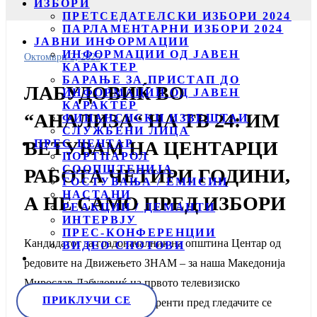
ИЗБОРИ
ПРЕТСЕДАТЕЛСКИ ИЗБОРИ 2024
ПАРЛАМЕНТАРНИ ИЗБОРИ 2024
ЈАВНИ ИНФОРМАЦИИ
ИНФОРМАЦИИ ОД ЈАВЕН
Октомври 2, 2025
КАРАКТЕР
БАРАЊЕ ЗА ПРИСТАП ДО
ЛАБУДОВИЌ ВО
ИНФОРМАЦИИ ОД ЈАВЕН
КАРАКТЕР
“АНАЛИЗА“ НА ТВ 24: ИМ
ФИНАНСИСКИ ИЗВЕШТАИ
СЛУЖБЕНИ ЛИЦА
ПРЕС ЦЕНТАР
ВЕТУВАМ НА ЦЕНТАРЦИ
ПОРТПАРОЛ
СООПШТЕНИЈА
РАБОТА ЧЕТИРИ ГОДИНИ,
ГОСТУВАЊА / ЕМИСИИ
НАСТАНИ
А НЕ САМО ПРЕД ИЗБОРИ
РЕАКЦИИ / ДЕМАНТИ
ИНТЕРВЈУ
ПРЕС-КОНФЕРЕНЦИИ
Кандидатот за градоначалник на општина Центар од
ВИДЕО СПОТОВИ
редовите на Движењето ЗНАМ – за наша Македонија
Мирослав Лабудовиќ на првото телевизиско
ПРИКЛУЧИ СЕ
соочување со своите конкуренти пред гледачите се