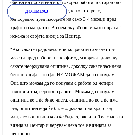
обврза на посветена и одговорна работа постојано во
текот на целиот мандат, а не, како што рече,
ДОНИРАЈ
непосредно пред изборите на само 3-4 месеци пред
крајот на мандатот. Во неколку зборови како порака ја
искажа и својата визија за Центар.
“Ако сакате градоначалник кој работи само четири
месеци пред избори, на крајот од мандатот, доколку
сакате неоржувана општина, доколку сакате засилена
бетонизација – тоа јас НЕ МОЖАМ да го понудам.
Она што можам да го понудам е работа од четири
години и тоа, сериозна работа. Можам да понудам
општина која ќе биде чиста, општина во која ќе има
ред, општина која ќе биде одржана и на крајот од
мандатот општина која ќе биде одржлива. Тоа е мојата
визија за Центар и верувам дека тоа е визијата за
центарци.