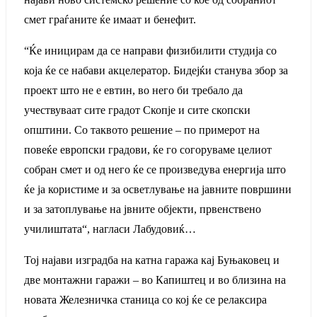
смет граѓаните ќе имаат и бенефит.
“Ќе иницирам да се направи физибилити студија со
која ќе се набави акцелератор. Бидејќи станува збор за
проект што не е евтин, во него би требало да
учествуваат сите градот Скопје и сите скопски
општини. Со таквото решение – по примерот на
повеќе европски градови, ќе го согоруваме целиот
собран смет и од него ќе се произведува енергија што
ќе ја користиме и за осветлување на јавните површини
и за затоплување на јвните објекти, првенствено
училиштата“, нагласи Лабудовиќ…
Тој најави изградба на катна гаража кај Буњаковец и
две монтажни гаражи – во Капиштец и во близина на
новата Железничка станица со кој ќе се релаксира