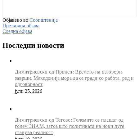
Објавено во
Соопштенија
Претходна објава
Следна објава
Последни новости
Димитриевски од Прилеп: Времето на изговори
заврши, Македонија мора да се гради со работа, ред и
одговорност
јули 25, 2026
Димитриевски од Тетово: Големите се плашат од
голем ЗНАМ, затоа што политиката на нови луѓе
станува реалност