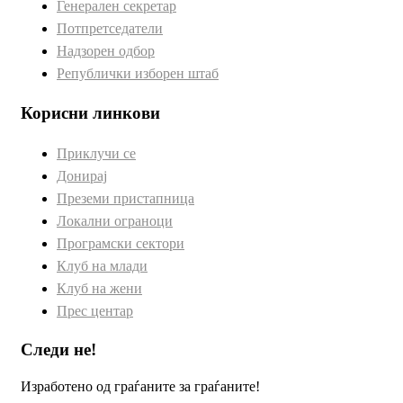
Генерален секретар
Потпретседатели
Надзорен одбор
Републички изборен штаб
Корисни линкови
Приклучи се
Донирај
Преземи пристапница
Локални ограноци
Програмски сектори
Клуб на млади
Клуб на жени
Прес центар
Следи не!
Изработено од граѓаните за граѓаните!