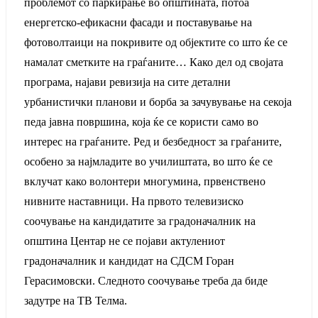
проблемот со паркирање во општината, потоа
енергетско-ефикасни фасади и поставување на
фотоволтаици на покривите од објектите со што ќе се
намалат сметките на граѓаните… Како дел од својата
програма, најави ревизија на сите детални
урбанистички планови и борба за зачувување на секоја
педа јавна површина, која ќе се користи само во
интерес на граѓаните. Ред и безбедност за граѓаните,
особено за најмладите во училиштата, во што ќе се
вклучат како волонтери многумина, првенствено
нивните наставници. На првото телевизиско
соочување на кандидатите за градоначалник на
општина Центар не се појави актулениот
градоначалник и кандидат на СДСМ Горан
Герасимовски. Следното соочување треба да биде
задутре на ТВ Телма.