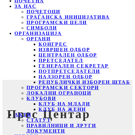
ПОЧЕТНА
ЗА НАС
ПОЧЕТОЦИ
ГРАЃАНСКА ИНИЦИЈАТИВА
ПРОГРАМСКИ ЦЕЛИ
СИМБОЛИ
ОРГАНИЗАЦИЈА
ОРГАНИ
КОНГРЕС
ИЗВРШЕН ОДБОР
ЦЕНТРАЛЕН ОДБОР
ПРЕТСЕДАТЕЛ
ГЕНЕРАЛЕН СЕКРЕТАР
ПОТПРЕТСЕДАТЕЛИ
НАДЗОРЕН ОДБОР
РЕПУБЛИЧКИ ИЗБОРЕН ШТАБ
ПРОГРАМСКИ СЕКТОРИ
ЛОКАЛНИ ОГРАНОЦИ
КЛУБОВИ
КЛУБ НА МЛАДИ
КЛУБ НА ЖЕНИ
Прес Центар
АКТИ
СТАТУТ
ПРАВИЛНИЦИ И ДРУГИ
ДОКУМЕНТИ