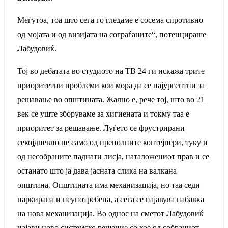
Меѓутоа, тоа што сега го гледаме е сосема спротивно
од мојата и од визијата на сограѓаните“, потенцираше
Лабудовиќ.
Тој во дебатата во студиото на ТВ 24 ги искажа трите
приоритетни проблеми кои мора да се најургентни за
решавање во општината. Жално е, рече тој, што во 21
век се уште зборуваме за хигиената и токму таа е
приоритет за решавање. Луѓето се фрустрирани
секојдневно не само од преполните контејнери, туку и
од несобраните паднати лисја, наталожениот прав и се
останато што ја дава јасната слика на валкана
општина. Општината има механизација, но таа седи
паркирана и неупотребена, а сега се најавува набавка
на нова механизација. Во однос на сметот Лабудовиќ
најави ново системско решение со кое од собраниот