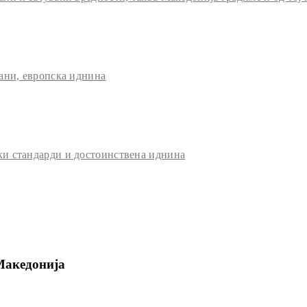
ани, европска иднина
и стандарди и достоинствена иднина
Македонија