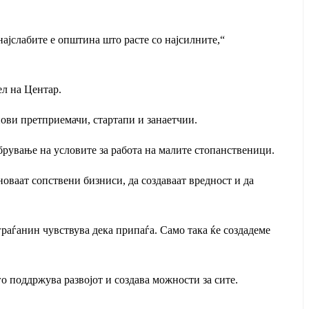
најслабите е општина што расте со најсилните,“
ел на Центар.
ови претприемачи, стартапи и занаетчии.
брување на условите за работа на малите стопанственици.
новаат сопствени бизниси, да создаваат вредност и да
ј граѓанин чувствува дека припаѓа. Само така ќе создадеме
о поддржува развојот и создава можности за сите.