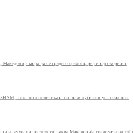
Македонија мора да се гради со работа, ред и одговорност
 ЗНАМ, затоа што политиката на нови луѓе станува реалност
и и зачувани вредности, таква Македонија градиме и од тој 