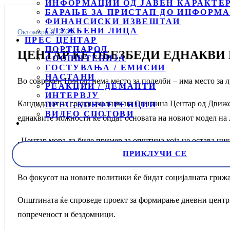
ИНФОРМАЦИИ ОД ЈАВЕН КАРАКТЕ
БАРАЊЕ ЗА ПРИСТАП ДО ИНФОРМА
ФИНАНСИСКИ ИЗВЕШТАИ
СЛУЖБЕНИ ЛИЦА
Октомври 8, 2025
ПРЕС ЦЕНТАР
ПОРТПАРОЛ
ЦЕНТАР ЌЕ ОБЕЗБЕДИ ЕДНАКВИ
СООПШТЕНИЈА
ГОСТУВАЊА / ЕМИСИИ
НАСТАНИ
Во современ Центар нема место за поделби – има место за л
РЕАКЦИИ / ДЕМАНТИ
ИНТЕРВЈУ
Кандидатот за градоначалник на Општина Центар од Движе
ПРЕС-КОНФЕРЕНЦИИ
ВИДЕО СПОТОВИ
еднаквите можности ќе бидат основата на новиот модел на
„Центар мора да биде пример за општина која не остава ник
ПРИКЛУЧИ СЕ
со современи услови и стручна поддршка, а ќе воспоставим
Во фокусот на новите политики ќе бидат социјалната гриж
Општината ќе спроведе проект за формирање дневни центри
попреченост и бездомници.