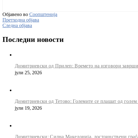
Објавено во
Соопштенија
Претходна објава
Следна објава
Последни новости
Димитриевски од Прилеп: Времето на изговори заврши, 
јули 25, 2026
Димитриевски од Тетово: Големите се плашат од голем
јули 19, 2026
Димитриевски: Силна Македонија, достоинствени граѓан