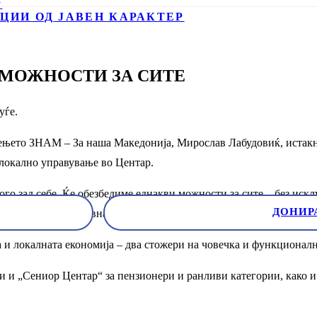
Р
ЦИИ ОД ЈАВЕН КАРАКТЕР
 МОЖНОСТИ ЗА СИТЕ
уѓе.
њето ЗНАМ – За наша Македонија, Мирослав Лабудовиќ, истакна
 локално управување во Центар.
ого зад себе. Ќе обезбедиме еднакви можности за сите – без иск
ДОНИР
е и програми за нивна целосна инклузија во образованието,“ изј
а и локалната економија – два стожери на човечка и функционал
 и „Сениор Центар“ за пензионери и ранливи категории, како и