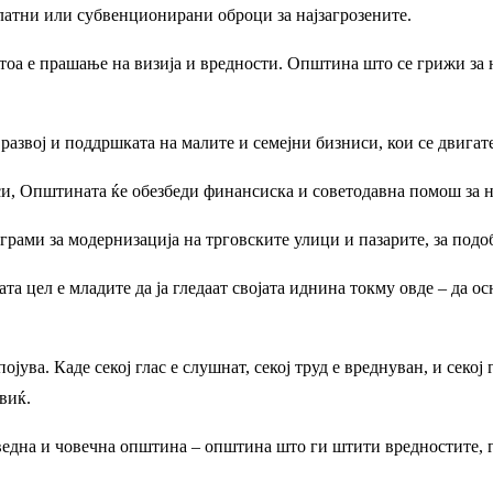
платни или субвенционирани оброци за најзагрозените.
тоа е прашање на визија и вредности. Општина што се грижи за 
развој и поддршката на малите и семејни бизниси, кои се двигат
, Општината ќе обезбеди финансиска и советодавна помош за н
грами за модернизација на трговските улици и пазарите, за подо
а цел е младите да ја гледаат својата иднина токму овде – да ос
ојува. Каде секој глас е слушнат, секој труд е вреднуван, и секо
виќ.
ведна и човечна општина – општина што ги штити вредностите, г