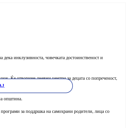
 дека инклузивноста, човечката достоинственост и
лучок. Ќе отвориме дневни центри за децата со попреченост,
АЈ
ави Лабудовиќ.
на општина.
 програми за поддршка на самохрани родители, лица со