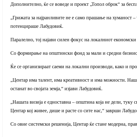
Дополнително, ќе се воведе и проект „Топол оброк“ за бес
„Грижата за најранливите не е само прашање на хуманост – 
потенцираше Лабудовиќ.
Паралелно, тој најави силен фокус на локалниот економски 
Со формирање на општински фонд за мали и средни бизниси
Ќе се организираат саеми на локални производи, како и про
„Центар има талент, има креативност и има можности. Нашат
останат во својата земја,“ изјави Лабудовиќ.
„Нашата визија е едноставна – општина која не дели, туку сп
Центар кој живее, дише и расте со сите нас,“ заврши Лабудо
Со овие системски решенија, Центар ќе стане модерна, пра