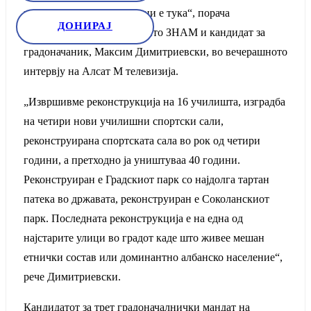
во изминатите осум години е тука“, порача
ДОНИРАЈ
претседателот на Движењето ЗНАМ и кандидат за
градоначаник, Максим Димитриевски, во вечерашното
интервју на Алсат М телевизија.
„Извршивме реконструкција на 16 училишта, изградба
на четири нови училишни спортски сали,
реконструирана спортската сала во рок од четири
години, а претходно ја уништуваа 40 години.
Реконструиран е Градскиот парк со најдолга тартан
патека во државата, реконструиран е Соколанскиот
парк. Последната реконструкција е на една од
најстарите улици во градот каде што живее мешан
етнички состав или доминантно албанско население“,
рече Димитриевски.
Кандидатот за трет градоначалнички мандат на