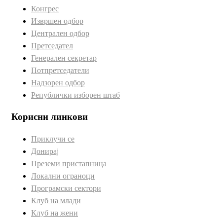
Конгрес
Извршен одбор
Централен одбор
Претседател
Генерален секретар
Потпретседатели
Надзорен одбор
Републички изборен штаб
Корисни линкови
Приклучи се
Донирај
Преземи пристапница
Локални ограноци
Програмски сектори
Клуб на млади
Клуб на жени