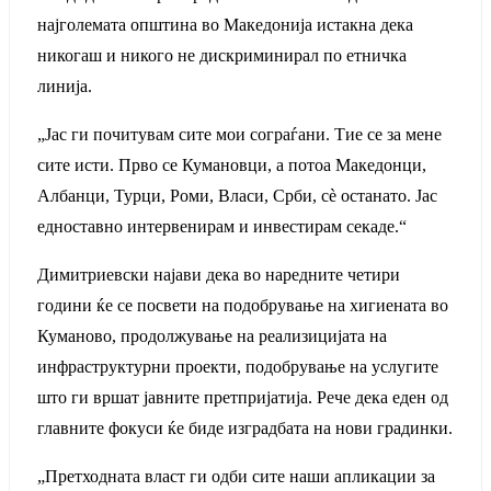
најголемата општина во Македонија истакна дека
никогаш и никого не дискриминирал по етничка
линија.
„Јас ги почитувам сите мои сограѓани. Тие се за мене
сите исти. Прво се Кумановци, а потоа Македонци,
Албанци, Турци, Роми, Власи, Срби, сè останато. Јас
едноставно интервенирам и инвестирам секаде.“
Димитриевски најави дека во наредните четири
години ќе се посвети на подобрување на хигиената во
Куманово, продолжување на реализицијата на
инфраструктурни проекти, подобрување на услугите
што ги вршат јавните претпријатија. Рече дека еден од
главните фокуси ќе биде изградбата на нови градинки.
„Претходната власт ги одби сите наши апликации за