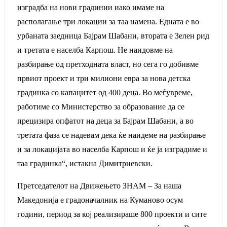
изградба на нови градинии иако имаме на
располагање три локации за таа намена. Едната е во
урбаната заедница Бајрам Шабани, втората е Зелен рид
и третата е населба Карпош. Не наидовме на
разбирање од претходната власт, но сега го добивме
првиот проект и три милиони евра за нова детска
градинка со капацитет од 400 деца. Во меѓувреме,
работиме со Министерство за образование да се
прецизира опфатот на деца за Бајрам Шабани, а во
третата фаза се надевам дека ќе наидеме на разбирање
и за локацијата во населба Карпош и ќе ја изградиме и
таа градинка“, истакна Димитриевски.
Претседателот на Движењето ЗНАМ – За наша
Македонија е градоначалник на Куманово осум
години, период за кој реализираше 800 проекти и сите