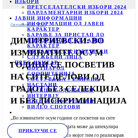
ИЗБОРИ
ПРЕТСЕДАТЕЛСКИ ИЗБОРИ 2024
ПАРЛАМЕНТАРНИ ИЗБОРИ 2024
ЈАВНИ ИНФОРМАЦИИ
ИНФОРМАЦИИ ОД ЈАВЕН
Октомври 10, 2025
КАРАКТЕР
БАРАЊЕ ЗА ПРИСТАП ДО
ДИМИТРИЕВСКИ: ВО
ИНФОРМАЦИИ ОД ЈАВЕН
КАРАКТЕР
ИЗМИНАТИТЕ ОСУМ
ФИНАНСИСКИ ИЗВЕШТАИ
СЛУЖБЕНИ ЛИЦА
ПРЕС ЦЕНТАР
ГОДИНИ СЕ ПОСВЕТИВ
ПОРТПАРОЛ
СООПШТЕНИЈА
НА СИТЕ ДЕЛОВИ ОД
ГОСТУВАЊА / ЕМИСИИ
НАСТАНИ
ГРАДОТ БЕЗ СЕЛЕКЦИЈА
РЕАКЦИИ / ДЕМАНТИ
ИНТЕРВЈУ
И БЕЗ ДИСКРИМИНАЦИЈА
ПРЕС-КОНФЕРЕНЦИИ
ВИДЕО СПОТОВИ
„Во изминатите осум години се посветив на сите
делови во градот. Опозицијата може да шпекулира
ПРИКЛУЧИ СЕ
колку сака, но она што јас со мојот тим го реализирав