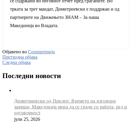
се содржани во неговиот отчет пред граѓаните. Во
трката за трет мандат, Димитриевски е поддржан и од
партнерите на Движењето ЗНАМ – За наша
Македонија во Владата.
Објавено во
Соопштенија
Претходна објава
Следна објава
Последни новости
Димитриевски од Прилеп: Времето на изговори
заврши, Македонија мора да се гради со работа, ред и
одговорност
јули 25, 2026