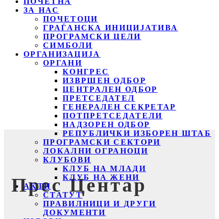
ПОЧЕТНА
ЗА НАС
ПОЧЕТОЦИ
ГРАЃАНСКА ИНИЦИЈАТИВА
ПРОГРАМСКИ ЦЕЛИ
СИМБОЛИ
ОРГАНИЗАЦИЈА
ОРГАНИ
КОНГРЕС
ИЗВРШЕН ОДБОР
ЦЕНТРАЛЕН ОДБОР
ПРЕТСЕДАТЕЛ
ГЕНЕРАЛЕН СЕКРЕТАР
ПОТПРЕТСЕДАТЕЛИ
НАДЗОРЕН ОДБОР
РЕПУБЛИЧКИ ИЗБОРЕН ШТАБ
ПРОГРАМСКИ СЕКТОРИ
ЛОКАЛНИ ОГРАНОЦИ
КЛУБОВИ
КЛУБ НА МЛАДИ
КЛУБ НА ЖЕНИ
Прес Центар
АКТИ
СТАТУТ
ПРАВИЛНИЦИ И ДРУГИ
ДОКУМЕНТИ