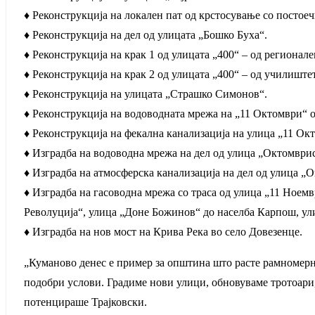
♦ Реконструкција на локален пат од крстосување со постоеч
♦ Реконструкција на дел од улицата „Бошко Буха“.
♦ Реконструкција на крак 1 од улицата „400“ – од регионал
♦ Реконструкција на крак 2 од улицата „400“ – од училиште
♦ Реконструкција на улицата „Страшко Симонов“.
♦ Реконструкција на водоводната мрежа на „11 Октомври“ од
♦ Реконструкција на фекална канализација на улица „11 Окт
♦ Изградба на водоводна мрежа на дел од улица „Октомврис
♦ Изградба на атмосферска канализација на дел од улица „О
♦ Изградба на гасоводна мрежа со траса од улица „11 Ное
Револуција“, улица „Доне Божинов“ до населба Карпош, ул
♦ Изградба на нов мост на Крива Река во село Довезенце.
„Куманово денес е пример за општина што расте рамномерно 
подобри услови. Градиме нови улици, обновуваме тротоари,
потенцираше Трајковски.