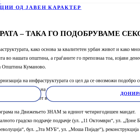
Р
ЦИИ ОД ЈАВЕН КАРАКТЕР
АТА – ТАКА ГО ПОДОБРУВАМЕ СЕ
труктурата, како основа за квалитетен урбан живот и како мног
а во нашата општина, а граѓаните го препознаа тоа, изјави де
на Општина Куманово.
рнизација на инфраструктурата со цел да се овозможи подобро с
та инфраструктура, на гасификацијата, модернизација и проширу
ДОНИР
поквалитетен живот во секој дом“ рече Трајковски.
програма на Движењето ЗНАМ за идниот четиригодишен мандат.
лното градско подрачје подрачје (ул. „11 Октомври“, ул. „Доне Б
еволуција“, бул. „3та МУБ“, ул. „Моша Пијаде“), реконструкција