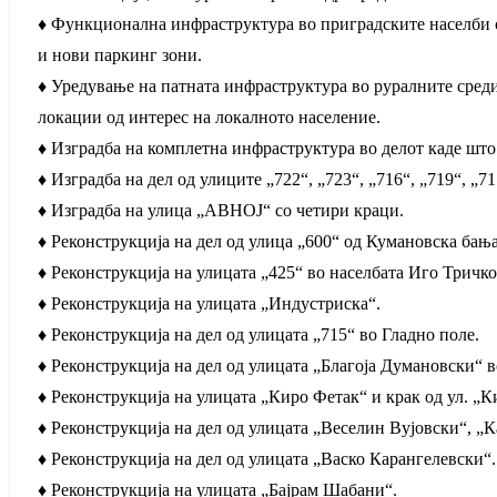
♦ Функционална инфраструктура во приградските населби с
и нови паркинг зони.
♦ Уредување на патната инфраструктура во руралните среди
локации од интерес на локалното население.
♦ Изградба на комплетна инфраструктура во делот каде што 
♦ Изградба на дел од улиците „722“, „723“, „716“, „719“, „7
♦ Изградба на улица „АВНОЈ“ со четири краци.
♦ Реконструкција на дел од улица „600“ од Кумановска бања
♦ Реконструкција на улицата „425“ во населбата Иго Тричко
♦ Реконструкција на улицата „Индустриска“.
♦ Реконструкција на дел од улицата „715“ во Гладно поле.
♦ Реконструкција на дел од улицата „Благоја Думановски“ 
♦ Реконструкција на улицата „Киро Фетак“ и крак од ул. „К
♦ Реконструкција на дел од улицата „Веселин Вујовски“, „
♦ Реконструкција на дел од улицата „Васко Карангелевски“.
♦ Реконструкција на улицата „Бајрам Шабани“.