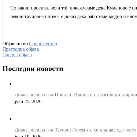
Со вакви проекти, вели тој, покажуваме дека Куманово е оп
реконструирана патека е доказ дека работиме заедно и вло
Објавено во
Соопштенија
Претходна објава
Следна објава
Последни новости
Димитриевски од Прилеп: Времето на изговори заврши, 
јули 25, 2026
Димитриевски од Тетово: Големите се плашат од голем
јули 19, 2026