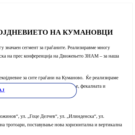
КОЈДНЕВИЕТО НА КУМАНОВЦИ
у значаен сегмент за граѓаните. Реализиравме многу
неска на прес конференција на Движењето ЗНАМ – за наша
екојдневие за сите граѓани на Куманово. Ќе реализираме
вање на системите за водоснабдување, фекалната и
АЈ
ожинов“, ул. „Гоце Делчев“, ул. „Илинденска“, ул.
 на тротоари, поставување нова хоризонтална и вертикална