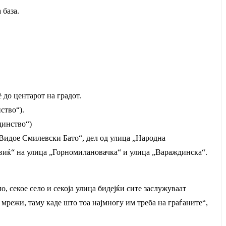
 база.
 до центарот на градот.
ство“).
динство“)
„Видое Смилевски Бато“, дел од улица „Народна
евиќ“ на улица „Горномилановачка“ и улица „Вараждинска“.
 секое село и секоја улица бидејќи сите заслужуваат
режи, таму каде што тоа најмногу им треба на граѓаните“,