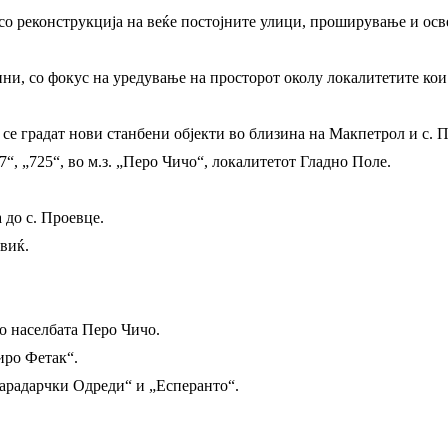
о реконструкција на веќе постојните улици, проширување и осв
ни, со фокус на уредување на просторот околу локалитетите кои 
се градат нови станбени објекти во близина на Макпетрол и с. 
17“, „725“, во м.з. „Перо Чичо“, локалитетот Гладно Поле.
 до с. Проевце.
виќ.
во населбата Перо Чичо.
иро Фетак“.
Карадарчки Одреди“ и „Есперанто“.