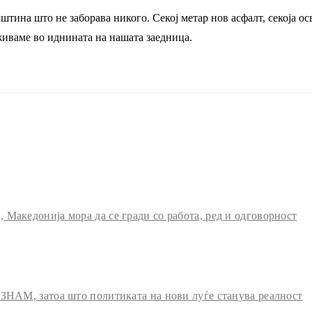
штина што не заборава никого. Секој метар нов асфалт, секоја ос
живаме во иднината на нашата заедница.
Македонија мора да се гради со работа, ред и одговорност
 ЗНАМ, затоа што политиката на нови луѓе станува реалност