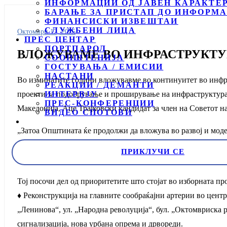
ИНФОРМАЦИИ ОД ЈАВЕН КАРАКТЕ
БАРАЊЕ ЗА ПРИСТАП ДО ИНФОРМА
ФИНАНСИСКИ ИЗВЕШТАИ
СЛУЖБЕНИ ЛИЦА
Октомври 12, 2025
ПРЕС ЦЕНТАР
ПОРТПАРОЛ
ВЛОЖУВАМЕ ВО ИНФРАСТРУКТУР
СООПШТЕНИЈА
ГОСТУВАЊА / ЕМИСИИ
НАСТАНИ
Во изминатите години вложувавме во континуитет во инфрас
РЕАКЦИИ / ДЕМАНТИ
проекти за подобрување и проширување на инфраструктурат
ИНТЕРВЈУ
ПРЕС-КОНФЕРЕНЦИИ
Македонија, Аце Трајковски кандидат за член на Советот 
ВИДЕО СПОТОВИ
„Затоа Општината ќе продолжи да вложува во развој и моде
повеќе значајни проекти за изградба и одржување на патна
ПРИКЛУЧИ СЕ
атмосферската канализација и други суштински проекти за 
Тој посочи дел од приоритетите што стојат во изборната 
♦ Реконструкција на главните сообраќајни артерии во центра
„Ленинова“, ул. „Народна револуција“, бул. „Октомвриска р
сигнализација, нова урбана опрема и дрвореди.