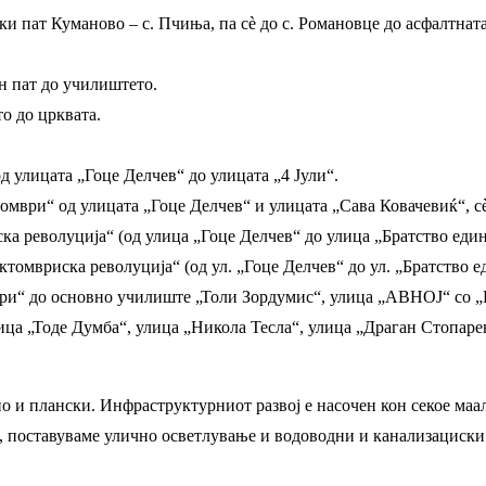
ки пат Куманово – с. Пчиња, па сѐ до с. Романовце до асфалтната
ен пат до училиштето.
то до црквата.
 улицата „Гоце Делчев“ до улицата „4 Јули“.
омври“ од улицата „Гоце Делчев“ и улицата „Сава Ковачевиќ“, сѐ
ка револуција“ (од улица „Гоце Делчев“ до улица „Братство един
ктомвриска револуција“ (од ул. „Гоце Делчев“ до ул. „Братство е
мври“ до основно училиште „Толи Зордумис“, улица „АВНОЈ“ со 
ица „Тоде Думба“, улица „Никола Тесла“, улица „Драган Стопар
и плански. Инфраструктурниот развој е насочен кон секое маало,
 поставуваме улично осветлување и водоводни и канализациски м