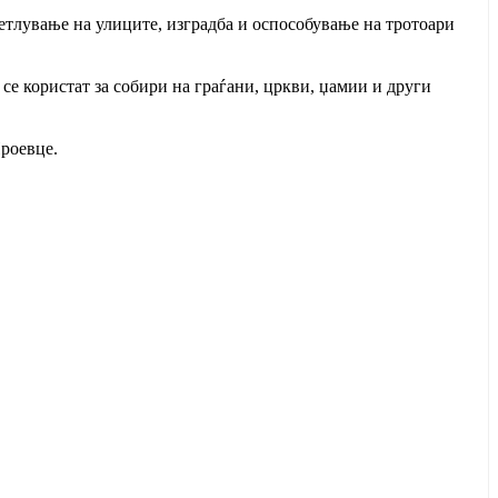
етлување на улиците, изградба и оспособување на тротоари
се користат за собири на граѓани, цркви, џамии и други
Проевце.