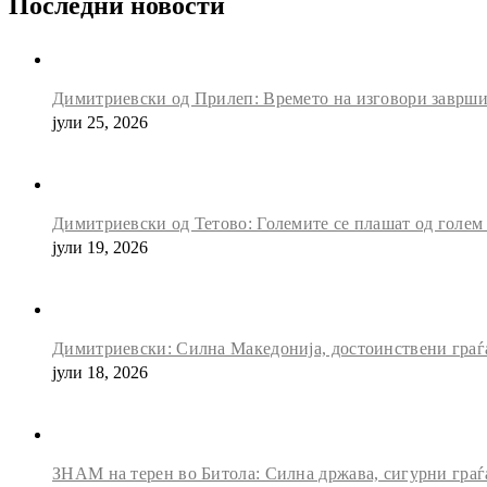
Последни новости
Димитриевски од Прилеп: Времето на изговори заврши, 
јули 25, 2026
Димитриевски од Тетово: Големите се плашат од голем
јули 19, 2026
Димитриевски: Силна Македонија, достоинствени граѓан
јули 18, 2026
ЗНАМ на терен во Битола: Силна држава, сигурни граѓ