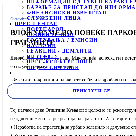
ИНФОРМАЦИИ ОД ЈАВЕН КАРАКТЕ
БАРАЊЕ ЗА ПРИСТАП ДО ИНФОРМА
ФИНАНСИСКИ ИЗВЕШТАИ
СЛУЖБЕНИ ЛИЦА
Октомври 13, 2025
ПРЕС ЦЕНТАР
ПОРТПАРОЛ
ВЛОЖУВАМЕ ВО ПОВЕЌЕ ПАРКОВ
СООПШТЕНИЈА
ГОСТУВАЊА / ЕМИСИИ
ГРАЃАНИТЕ
НАСТАНИ
РЕАКЦИИ / ДЕМАНТИ
ИНТЕРВЈУ
Движењето ЗНАМ – за наша Македонија, денеска ги претст
ПРЕС-КОНФЕРЕНЦИИ
со повеќе паркови и зеленило.
ВИДЕО СПОТОВИ
„Зелените површини и парковите се белите дробови на градо
убавината и квалитетот на урбаното живеење. Вложувањето
ПРИКЛУЧИ СЕ
за сите“ изјави кандидатот за советник од редовите на Д
Тој нагласи дека Општина Куманово целосно ги реконструи
се одлично место за рекреација на граѓаните. А, за идниот
♦ Изработка на стратегија за урбано зеленило и делување с
♦ Урбан сквер со зелена површина или мини парк во секоја 