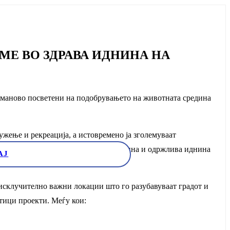
МЕ ВО ЗДРАВА ИДНИНА НА
уманово посветени на подобрувањето на животната средина
ужење и рекреација, а истовремено ја зголемуваат
 на граѓаните, подобра животна средина и одржлива иднина
АЈ
исклучително важни локации што го разубавуваат градот и
етици проекти. Меѓу кои: