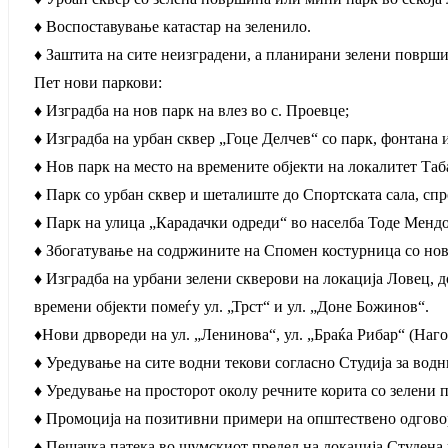
♦ Воспоставување катастар на зеленило.
♦ Заштита на сите неизградени, а планирани зелени површи
Пет нови паркови:
♦ Изградба на нов парк на влез во с. Проевце;
♦ Изградба на урбан сквер „Гоце Делчев“ со парк, фонтана 
♦ Нов парк на место на времените објекти на локалитет Таб
♦ Парк со урбан сквер и шеталиште до Спортската сала, спр
♦ Парк на улица „Карадачки одреди“ во населба Тоде Мендо
♦ Збогатување на содржините на Спомен костурница со ново
♦ Изградба на урбани зелени скверови на локација Ловец, д
времени објекти помеѓу ул. „Трст“ и ул. „Доне Божинов“.
♦Нови дрвореди на ул. „Ленинова“, ул. „Браќа Рибар“ (Наго
♦ Уредување на сите водни текови согласно Студија за вод
♦ Уредување на просторот околу речните корита со зелени 
♦ Промоција на позитивни примери на општествено одговор
♦ Пешачка патека во шумскиот предел на локација Студена в