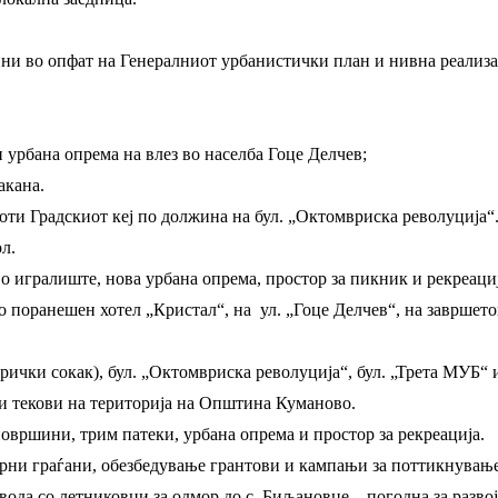
ни во опфат на Генералниот урбанистички план и нивна реализац
и урбана опрема на влез во населба Гоце Делчев;
акана.
оти Градскиот кеј по должина на бул. „Октомвриска револуција“
л.
 игралиште, нова урбана опрема, простор за пикник и рекреациј
о поранешен хотел „Кристал“, на ул. „Гоце Делчев“, на завршето
рички сокак), бул. „Октомвриска револуција“, бул. „Трета МУБ“ 
ни текови на територија на Општина Куманово.
површини, трим патеки, урбана опрема и простор за рекреација.
ни граѓани, обезбедување грантови и кампањи за поттикнување
ода со летниковци за одмор до с. Биљановце – погодна за разво