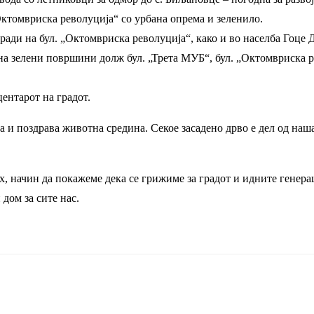
Октомвриска револуција“ со урбана опрема и зеленило.
ади на бул. „Октомвриска револуција“, како и во населба Гоце 
на зелени површини долж бул. „Трета МУБ“, бул. „Октомвриска 
центарот на градот.
а и поздрава животна средина. Секое засадено дрво е дел од наша
х, начин да покажеме дека се грижиме за градот и идните генерац
дом за сите нас.