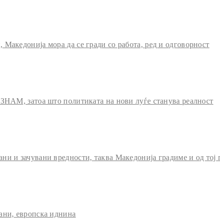
Македонија мора да се гради со работа, ред и одговорност
 ЗНАМ, затоа што политиката на нови луѓе станува реалност
и и зачувани вредности, таква Македонија градиме и од тој 
ани, европска иднина