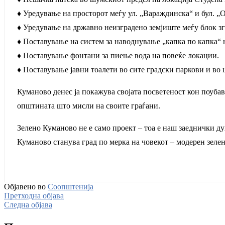
♦ Уредување на просторот меѓу ул. „Вараждинска“ и бул. „
♦ Уредување на државно неизградено земјиште меѓу блок згр
♦ Поставување на систем за наводнување „капка по капка“ 
♦ Поставување фонтани за пиење вода на повеќе локации.
♦ Поставување јавни тоалети во сите градски паркови и во 
Куманово денес ја покажува својата посветеност кон поубав
општината што мисли на своите граѓани.
Зелено Куманово не е само проект – тоа е наш заеднички ду
Куманово станува град по мерка на човекот – модерен зелен 
Објавено во
Соопштенија
Претходна објава
Следна објава