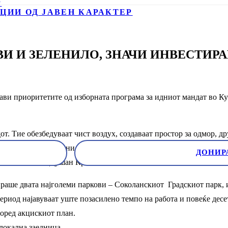
Р
ЦИИ ОД ЈАВЕН КАРАКТЕР
И И ЗЕЛЕНИЛО, ЗНАЧИ ИНВЕСТИРА
ави приоритетите од изборната програма за идниот мандат во К
т. Тие обезбедуваат чист воздух, создаваат простор за одмор, др
 во паркови и зелени површини значи инвестиција во здравјето
ДОНИР
вижењето ЗНАМ Душан Крстиќ.
раше двата најголеми паркови – Соколанскиот Градскиот парк, 
 период најавуваат уште позасилено темпо на работа и повеќе дес
поред акцискиот план.
локална заедница.