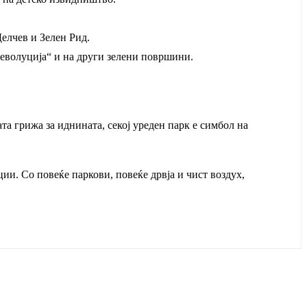
Делчев и Зелен Рид.
револуција“ и на други зелени површини.
та грижа за иднината, секој уреден парк е симбол на
ии. Со повеќе паркови, повеќе дрвја и чист воздух,