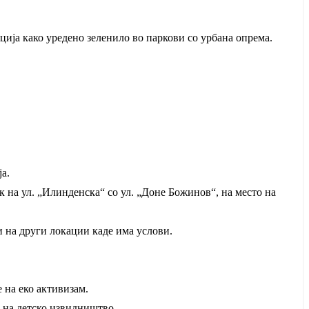
ија како уредено зеленило во паркови со урбана опрема.
.
а.
к на ул. „Илинденска“ со ул. „Доне Божинов“, на место на
и на други локации каде има услови.
 на еко активизам.
ј на детско извидништво.