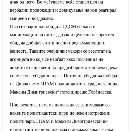
атак од него. Во меѓувреме веќе станал цел на
вербални провокации и довикувања на кои реагирал
смирено и воздржано.
Ова се очајнички обиди а СДСМ со лаги и
манипулации на низок, дрзок и целосно некоректен
обид да добијат ситни поени пред кумановци и
јавноста. Таквите очајнички чекори се резултат на
агонијата во која се наоѓаат како последица на
анкетите направени во предизборието кои велат дека
ги очекува убедлив пораз. Поточно, убедлива победа
на Движењето ЗНАМ и кандидатот за градоначалник
Максим Димитриевски“ потенцираше Ѓорѓиевска.
Ние, рече таа, немаме намера да се занимаваме со
ваквите политикантски игри на некои истрошени
политичари. ЗНАМ и Максим Димитриевски во
изминатиот период покажаа и докажаа како се сака