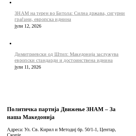
ЗНАМ на терен во Битола: Силна држава, сигурни
граѓани, европска иднина
јули 12, 2026
Димитриевски од Штип: Македонија заслужува
европски стандарди и достоинствена иднина
јули 11, 2026
Политичка партија Движење ЗНАМ – За
наша Македонија
Адреса: Ул. Св. Кирил и Методиј бр. 50/1-1, Центар,
Скопје