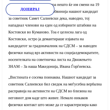
поени, надевајќи се дека тоа нешто ќе им смени на 19
ДОНИРАЈ
октомври на изборите. Го обвинија нашиот кандидат
за советник Самет Салиевски дека, наводно, тој
нападнал членови на еден од изборните штабови на
Костовски во Куманово. Тоа е целосна лага од
Костовски, остро ја демантираше изјавата на
кандидатот за градоначалник на СДСМ – за наводен
физички напад врз активисти на социјалдемократите,
носеителката на советничка листа на Движењето
ЗНАМ – За наша Македонија, Ивана Ѓорѓиевска.
„Вистината е сосема поинаква. Нашиот кандидат за
советник Салиевски бил сведок на меѓусебна вербална
расправија на активисти на СДСМ во близина на
неговиот дом каде што живее. Немало никаков
физички контакт што може да се карактеризира како