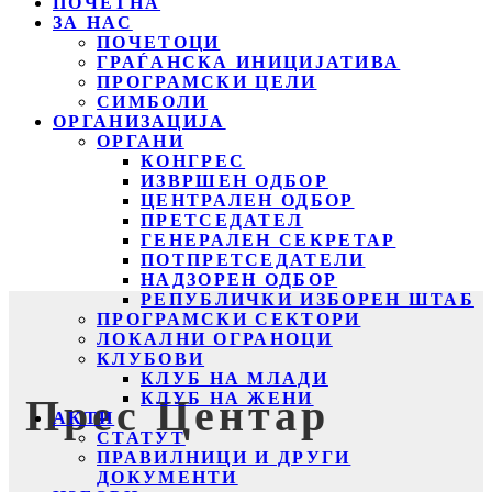
ПОЧЕТНА
ЗА НАС
ПОЧЕТОЦИ
ГРАЃАНСКА ИНИЦИЈАТИВА
ПРОГРАМСКИ ЦЕЛИ
СИМБОЛИ
ОРГАНИЗАЦИЈА
ОРГАНИ
КОНГРЕС
ИЗВРШЕН ОДБОР
ЦЕНТРАЛЕН ОДБОР
ПРЕТСЕДАТЕЛ
ГЕНЕРАЛЕН СЕКРЕТАР
ПОТПРЕТСЕДАТЕЛИ
НАДЗОРЕН ОДБОР
РЕПУБЛИЧКИ ИЗБОРЕН ШТАБ
ПРОГРАМСКИ СЕКТОРИ
ЛОКАЛНИ ОГРАНОЦИ
КЛУБОВИ
КЛУБ НА МЛАДИ
КЛУБ НА ЖЕНИ
Прес Центар
АКТИ
СТАТУТ
ПРАВИЛНИЦИ И ДРУГИ
ДОКУМЕНТИ