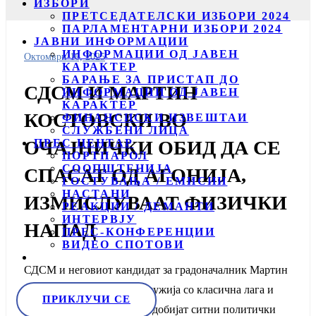
ИЗБОРИ
ПРЕТСЕДАТЕЛСКИ ИЗБОРИ 2024
ПАРЛАМЕНТАРНИ ИЗБОРИ 2024
ЈАВНИ ИНФОРМАЦИИ
ИНФОРМАЦИИ ОД ЈАВЕН
Октомври 16, 2025
КАРАКТЕР
БАРАЊЕ ЗА ПРИСТАП ДО
СДСМ И МАРТИН
ИНФОРМАЦИИ ОД ЈАВЕН
КАРАКТЕР
КОСТОВСКИ ВО
ФИНАНСИСКИ ИЗВЕШТАИ
СЛУЖБЕНИ ЛИЦА
ПРЕС ЦЕНТАР
ОЧАЈНИЧКИ ОБИД ДА СЕ
ПОРТПАРОЛ
СООПШТЕНИЈА
СПАСАТ ОД АГОНИЈА,
ГОСТУВАЊА / ЕМИСИИ
НАСТАНИ
ИЗМИСЛУВААТ ФИЗИЧКИ
РЕАКЦИИ / ДЕМАНТИ
ИНТЕРВЈУ
НАПАД
ПРЕС-КОНФЕРЕНЦИИ
ВИДЕО СПОТОВИ
СДСМ и неговиот кандидат за градоначалник Мартин
Костовски денеска се послужија со класична лага и
ПРИКЛУЧИ СЕ
инсинуација во обидот да добијат ситни политички