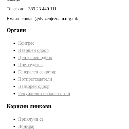
Телефон: +389 23 440 111
Емаил: contact@dvizenjeznam.org.mk
Органи
Конгрес
Извршен одбор
Централен одбор
Претседател
Генерален секретар
Потпретседатели
Надзорен одбор
Републички изборен штаб
Корисни линкови
Приклучи се
Донирај