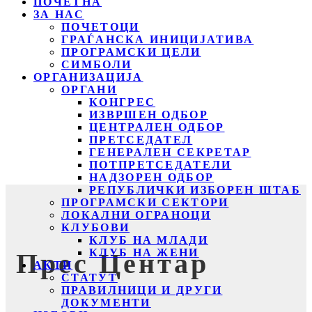
ПОЧЕТНА
ЗА НАС
ПОЧЕТОЦИ
ГРАЃАНСКА ИНИЦИЈАТИВА
ПРОГРАМСКИ ЦЕЛИ
СИМБОЛИ
ОРГАНИЗАЦИЈА
ОРГАНИ
КОНГРЕС
ИЗВРШЕН ОДБОР
ЦЕНТРАЛЕН ОДБОР
ПРЕТСЕДАТЕЛ
ГЕНЕРАЛЕН СЕКРЕТАР
ПОТПРЕТСЕДАТЕЛИ
НАДЗОРЕН ОДБОР
РЕПУБЛИЧКИ ИЗБОРЕН ШТАБ
ПРОГРАМСКИ СЕКТОРИ
ЛОКАЛНИ ОГРАНОЦИ
КЛУБОВИ
КЛУБ НА МЛАДИ
КЛУБ НА ЖЕНИ
Прес Центар
АКТИ
СТАТУТ
ПРАВИЛНИЦИ И ДРУГИ
ДОКУМЕНТИ