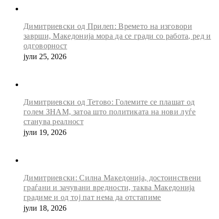
Димитриевски од Прилеп: Времето на изговори
заврши, Македонија мора да се гради со работа, ред и
одговорност
јули 25, 2026
Димитриевски од Тетово: Големите се плашат од
голем ЗНАМ, затоа што политиката на нови луѓе
станува реалност
јули 19, 2026
Димитриевски: Силна Македонија, достоинствени
граѓани и зачувани вредности, таква Македонија
градиме и од тој пат нема да отстапиме
јули 18, 2026