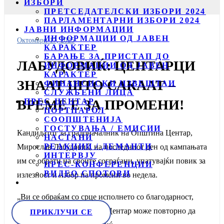
ИЗБОРИ
ПРЕТСЕДАТЕЛСКИ ИЗБОРИ 2024
ПАРЛАМЕНТАРНИ ИЗБОРИ 2024
ЈАВНИ ИНФОРМАЦИИ
ИНФОРМАЦИИ ОД ЈАВЕН
Октомври 17, 2025
КАРАКТЕР
БАРАЊЕ ЗА ПРИСТАП ДО
ЛАБУДОВИЌ: ЦЕНТАРЦИ
ИНФОРМАЦИИ ОД ЈАВЕН
КАРАКТЕР
ЗНААТ ШТО САКААТ –
ФИНАНСИСКИ ИЗВЕШТАИ
СЛУЖБЕНИ ЛИЦА
ПРЕС ЦЕНТАР
ВРЕМЕ Е ЗА ПРОМЕНИ!
ПОРТПАРОЛ
СООПШТЕНИЈА
ГОСТУВАЊА / ЕМИСИИ
Кандидатот за градоначалник на Општина Центар,
НАСТАНИ
РЕАКЦИИ / ДЕМАНТИ
Мирослав Лабудовиќ, на последниот ден од кампањата
ИНТЕРВЈУ
им се обрати на своите сограѓани, упатувајќи повик за
ПРЕС-КОНФЕРЕНЦИИ
ВИДЕО СПОТОВИ
излезност и избор на промени во недела.
„Ви се обраќам со срце исполнето со благодарност,
одговорност и верба дека Центар може повторно да
ПРИКЛУЧИ СЕ