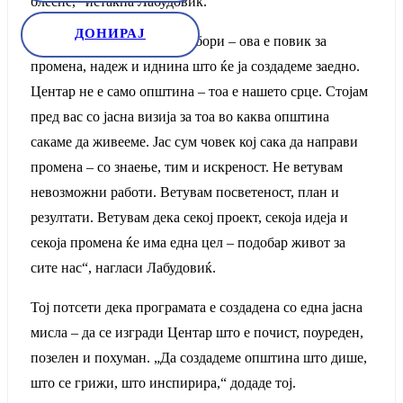
блесне,“ истакна Лабудовиќ.
ДОНИРАЈ
„Ова не е само повик за избори – ова е повик за
промена, надеж и иднина што ќе ја создадеме заедно.
Центар не е само општина – тоа е нашето срце. Стојам
пред вас со јасна визија за тоа во каква општина
сакаме да живееме. Јас сум човек кој сака да направи
промена – со знаење, тим и искреност. Не ветувам
невозможни работи. Ветувам посветеност, план и
резултати. Ветувам дека секој проект, секоја идеја и
секоја промена ќе има една цел – подобар живот за
сите нас“, нагласи Лабудовиќ.
Тој потсети дека програмата е создадена со една јасна
мисла – да се изгради Центар што е почист, поуреден,
позелен и похуман. „Да создадеме општина што дише,
што се грижи, што инспирира,“ додаде тој.