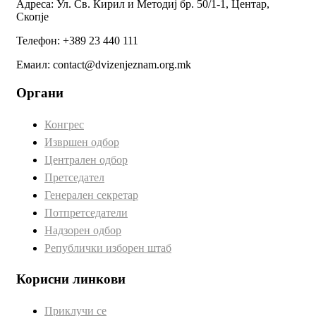
Адреса: Ул. Св. Кирил и Методиј бр. 50/1-1, Центар,
Скопје
Телефон: +389 23 440 111
Емаил: contact@dvizenjeznam.org.mk
Органи
Конгрес
Извршен одбор
Централен одбор
Претседател
Генерален секретар
Потпретседатели
Надзорен одбор
Републички изборен штаб
Корисни линкови
Приклучи се