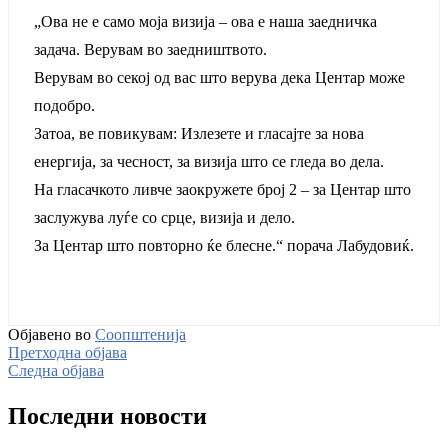
„Ова не е само моја визија – ова е наша заедничка
задача. Верувам во заедништвото.
Верувам во секој од вас што верува дека Центар може
подобро.
Затоа, ве повикувам: Излезете и гласајте за нова
енергија, за чесност, за визија што се гледа во дела.
На гласачкото ливче заокружете број 2 – за Центар што
заслужува луѓе со срце, визија и дело.
За Центар што повторно ќе блесне.“ порача Лабудовиќ.
Објавено во
Соопштенија
Претходна објава
Следна објава
Последни новости