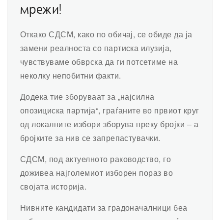
мрежи!
Откако СДСМ, како по обичај, се обиде да ја
замени реалноста со партиска илузија,
чувствуваме обврска да ги потсетиме на
неколку непобитни факти.
Додека тие зборуваат за „најсилна
опозициска партија“, граѓаните во првиот круг
од локалните избори зборува преку бројки – а
бројките за нив се запрепастувачки.
СДСМ, под актуелното раководство, го
доживеа најголемиот изборен пораз во
својата историја.
Нивните кандидати за градоначалници беа