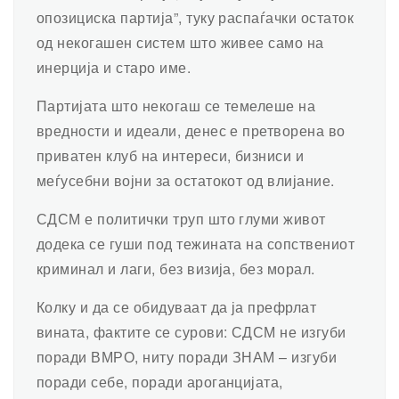
опозициска партија”, туку распаѓачки остаток
од некогашен систем што живее само на
инерција и старо име.
Партијата што некогаш се темелеше на
вредности и идеали, денес е претворена во
приватен клуб на интереси, бизниси и
меѓусебни војни за остатокот од влијание.
СДСМ е политички труп што глуми живот
додека се гуши под тежината на сопствениот
криминал и лаги, без визија, без морал.
Колку и да се обидуваат да ја префрлат
вината, фактите се сурови: СДСМ не изгуби
поради ВМРО, ниту поради ЗНАМ – изгуби
поради себе, поради ароганцијата,