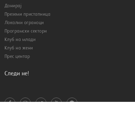
Донирај
Преземи пристапница
Локални ограноци
Програмски сектори
Клуб на млади
Клуб на жени
Прес центар
Следи не!
Изработено од граѓаните за граѓаните!