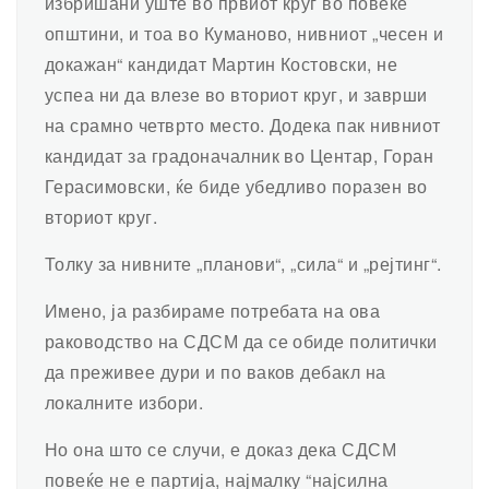
избришани уште во првиот круг во повеќе
општини, и тоа во Куманово, нивниот „чесен и
докажан“ кандидат Мартин Костовски, не
успеа ни да влезе во вториот круг, и заврши
на срамно четврто место. Додека пак нивниот
кандидат за градоначалник во Центар, Горан
Герасимовски, ќе биде убедливо поразен во
вториот круг.
Толку за нивните „планови“, „сила“ и „рејтинг“.
Имено, ја разбираме потребата на ова
раководство на СДСМ да се обиде политички
да преживее дури и по ваков дебакл на
локалните избори.
Но она што се случи, е доказ дека СДСМ
повеќе не е партија, најмалку “најсилна