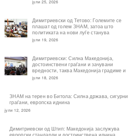
јули 25, 2026
Димитриевски од Тетово: Големите се
плашат од голем ЗНАМ, затоа што
политиката на нови луѓе станува
реалност
јули 19, 2026
Димитриевски: Силна Македонија,
достоинствени граѓани и зачувани
вредности, таква Македонија градиме и
од тој пат нема да отстапиме
јули 18, 2026
ЗНАМ на терен во Битола: Силна држава, сигурни
граѓани, европска иднина
јули 12, 2026
Димитриевски од Штип: Македонија заслужува
европски стандарди и достоинствена иднина