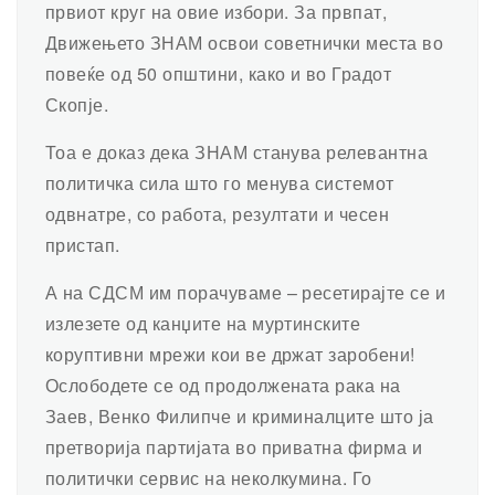
првиот круг на овие избори. За првпат,
Движењето ЗНАМ освои советнички места во
повеќе од 50 општини, како и во Градот
Скопје.
Тоа е доказ дека ЗНАМ станува релевантна
политичка сила што го менува системот
одвнатре, со работа, резултати и чесен
пристап.
А на СДСМ им порачуваме – ресетирајте се и
излезете од канџите на муртинските
коруптивни мрежи кои ве држат заробени!
Ослободете се од продолжената рака на
Заев, Венко Филипче и криминалците што ја
претворија партијата во приватна фирма и
политички сервис на неколкумина. Го