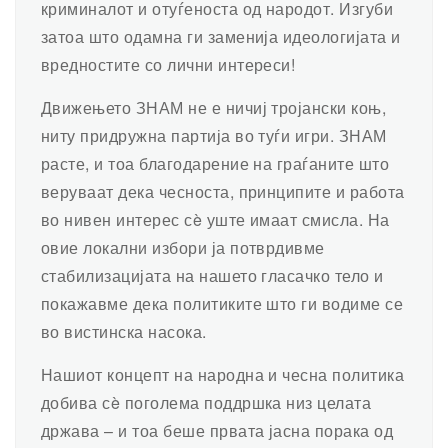
криминалот и отуѓеноста од народот. Изгуби
затоа што одамна ги заменија идеологијата и
вредностите со лични интереси!
Движењето ЗНАМ не е ничиј тројански коњ,
ниту придружна партија во туѓи игри. ЗНАМ
расте, и тоа благодарение на граѓаните што
веруваат дека чесноста, принципите и работа
во нивен интерес сè уште имаат смисла. На
овие локални избори ја потврдивме
стабилизацијата на нашето гласачко тело и
покажавме дека политиките што ги водиме се
во вистинска насока.
Нашиот концепт на народна и чесна политика
добива сè поголема поддршка низ целата
држава – и тоа беше првата јасна порака од