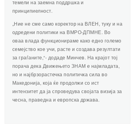
темели на заемна поддршка и
принципиелност.
„Ние не сме само коректор на ВЛЕН, туку и на
одредени политики на ВМРО-ДПМНЕ. Во
оваа влада функционираме како едно големо
семејство кое учи, расте и создава резултати
за граѓаните,“- додаде Минчев. На крајот тој
порача дека Движењето ЗНАМ е најмладата,
но и најбрзорастечка политичка сила во
Македонија, која ќе продолжи со ист
интензитет да ја спроведува својата визија за
чесна, праведна и европска држава.