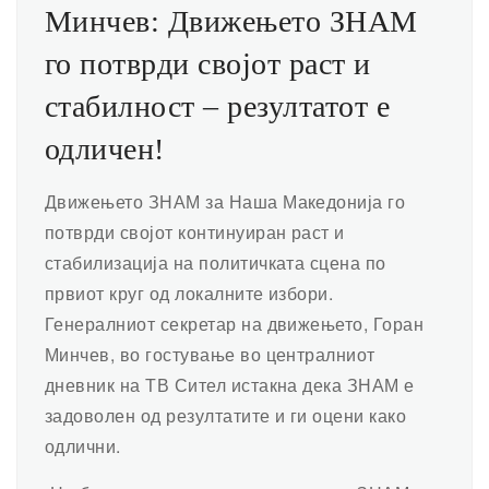
Минчев: Движењето ЗНАМ
го потврди својот раст и
стабилност – резултатот е
одличен!
Движењето ЗНАМ за Наша Македонија го
потврди својот континуиран раст и
стабилизација на политичката сцена по
првиот круг од локалните избори.
Генералниот секретар на движењето, Горан
Минчев, во гостување во централниот
дневник на ТВ Сител истакна дека ЗНАМ е
задоволен од резултатите и ги оцени како
одлични.