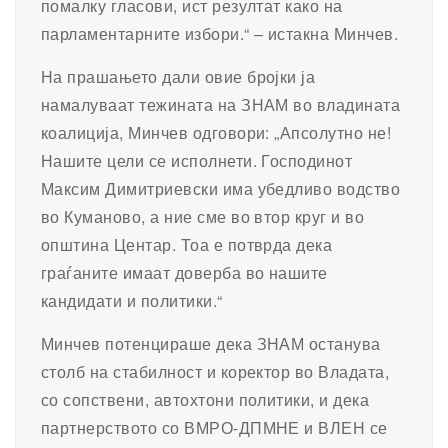
помалку гласови, ист резултат како на
парламентарните избори.“ – истакна Минчев.
На прашањето дали овие бројки ја
намалуваат тежината на ЗНАМ во владината
коалиција, Минчев одговори: „Апсолутно не!
Нашите цели се исполнети. Господинот
Максим Димитриевски има убедливо водство
во Куманово, а ние сме во втор круг и во
општина Центар. Тоа е потврда дека
граѓаните имаат доверба во нашите
кандидати и политики.“
Минчев потенцираше дека ЗНАМ останува
столб на стабилност и коректор во Владата,
со сопствени, автохтони политики, и дека
партнерството со ВМРО-ДПМНЕ и ВЛЕН се