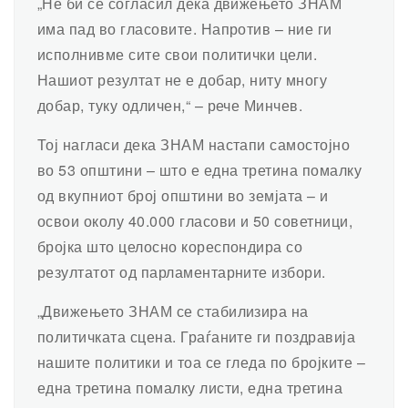
„Не би се согласил дека движењето ЗНАМ
има пад во гласовите. Напротив – ние ги
исполнивме сите свои политички цели.
Нашиот резултат не е добар, ниту многу
добар, туку одличен,“ – рече Минчев.
Тој нагласи дека ЗНАМ настапи самостојно
во 53 општини – што е една третина помалку
од вкупниот број општини во земјата – и
освои околу 40.000 гласови и 50 советници,
бројка што целосно кореспондира со
резултатот од парламентарните избори.
„Движењето ЗНАМ се стабилизира на
политичката сцена. Граѓаните ги поздравија
нашите политики и тоа се гледа по бројките –
една третина помалку листи, една третина