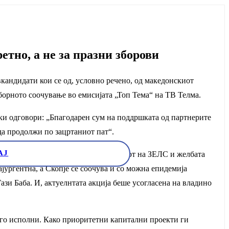
тно, а не за празни зборови
ивкандидати кои се од, условно речено, од македонскиот
рното соочување во емисијата „Топ Тема“ на ТВ Телма.
 одговори: „Бпагодарен сум на поддршката од партнерите
да продолжи по зацртаниот пат“.
АЈ
штина Центар како одговор на повикот на ЗЕЛС и желбата
јургентна, а Скопје се соочува и со можна епидемија
ази Баба. И, актуелнтата акција беше усогласена на владино
ќе го исполни. Како приоритетни капитални проекти ги