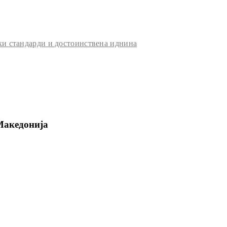
и стандарди и достоинствена иднина
Македонија