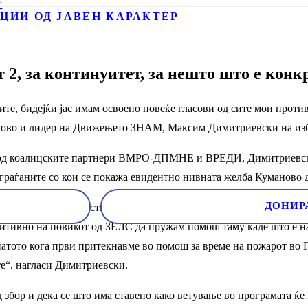
Р
ЦИИ ОД ЈАВЕН КАРАКТЕР
 за континуитет, за нешто што е конкре
ните, бидејќи јас имам освоено повеќе гласови од сите мои прот
аново и лидер на Движењето ЗНАМ, Максим Димитриевски на избо
а од коалицските партнери ВМРО-ДПМНЕ и ВРЕДИ, Димитриевски
 граѓаните со кои се покажа евидентно нивната желба Куманово 
ДОНИР
атил возило и логистичка поддршка за чистење на сметот во Оп
озитивно на повикот од ЗЕЛС да пружам помош таму каде што е на
натото кога први притекнавме во помош за време на пожарот во Г
те“, нагласи Димитриевски.
од збор и дека се што има ставено како ветување во програмата 