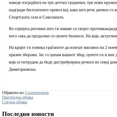
наведе изградбата на три детски градинки, три нови кружн
надгради бесплатниот превоз кој, како што рече дневно го 
Спортската сала и Соколаната.
Во серијата реплики што ги имаше со својот противкандид
него сака да продолжи со своите бизниси. На која, актуелн
На крајот ги повика граѓаните да излезат масовно на 2 ноемв
празни зборови. Јас го ценам вашиот збор, ценете ги и вие
која се потрудив да биде дистрибуирана речиси во секој дом
Димитриевски.
Објавено во
Соопштенија
Претходна објава
Следна објава
Последни новости