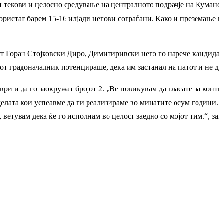
и текови и целосно средување на централното подрачје на Кумано
користат барем 15-16 илјади негови сограѓани. Како и преземањ
ат Горан Стојковски Диро, Димитиривски него го нарече кандида
иот градоначалник потенцираше, дека им застанал на патот и не
ри и да го заокружат бројот 2. „Ве повикувам да гласате за конти
 делата кои успеавме да ги реализираме во минатите осум години
, ветувам дека ќе го исполнам во целост заедно со мојот тим.“,