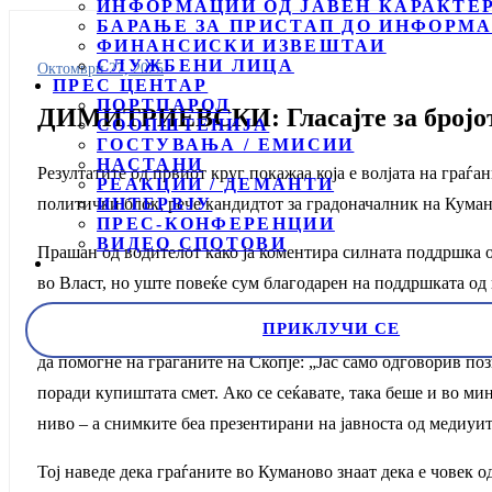
ИНФОРМАЦИИ ОД ЈАВЕН КАРАКТЕ
БАРАЊЕ ЗА ПРИСТАП ДО ИНФОРМА
ФИНАНСИСКИ ИЗВЕШТАИ
СЛУЖБЕНИ ЛИЦА
Октомври 27, 2025
ПРЕС ЦЕНТАР
ПОРТПАРОЛ
ДИМИТРИЕВСКИ: Гласајте за бројот 2,
СООПШТЕНИЈА
ГОСТУВАЊА / ЕМИСИИ
НАСТАНИ
Резултатите од првиот круг покажаа која е волјата на граѓа
РЕАКЦИИ / ДЕМАНТИ
политички блок, рече кандидтот за градоначалник на Кум
ИНТЕРВЈУ
ПРЕС-КОНФЕРЕНЦИИ
ВИДЕО СПОТОВИ
Прашан од водителот како ја коментира силната поддршк
во Власт, но уште повеќе сум благодарен на поддршката од
ПРИКЛУЧИ СЕ
Во текот на дебатата Димитриевски потенцираше дека испр
да помогне на граѓаните на Скопје: „Јас само одговорив п
поради купиштата смет. Ако се сеќавате, така беше и во ми
ниво – а снимките беа презентирани на јавноста од медиуи
Тој наведе дека граѓаните во Куманово знаат дека е човек 