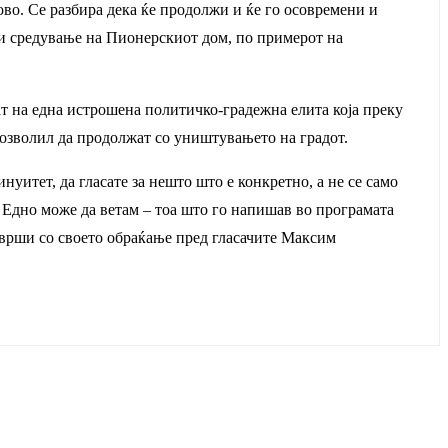
во. Се разбира дека ќе продолжи и ќе го осовремени и
е и средување на Пионерскиот дом, по примерот на
т на една истрошена политичко-градежна елита која преку
 дозволил да продолжат со уништувањето на градот.
нуитет, да гласате за нешто што е конкретно, а не се само
. Едно може да ветам – тоа што го напишав во програмата
 заврши со своето обраќање пред гласачите Максим