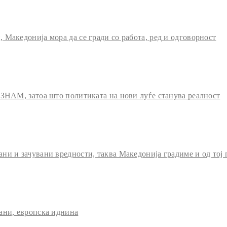
Македонија мора да се гради со работа, ред и одговорност
 ЗНАМ, затоа што политиката на нови луѓе станува реалност
и и зачувани вредности, таква Македонија градиме и од тој 
ани, европска иднина