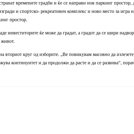
тстранат времените градби и ќе се направи нов паркинг простор,
 изгради и спортско- рекреативен комплекс и ново место за игра 
кинг простор.
аде инвеститорите ќе може да градат, а градот да се шири надво
 живот.
на вториот круг од изборите. „Ве повикувам масовно да излезете 
ува континуитет и да продолжи да расте и да се развива“, пор