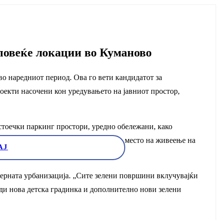
повеќе локации во Куманово
во наредниот период. Ова го вети кандидатот за
екти насочени кон уредувањето на јавниот простор,
стоечки паркинг простори, уредно обележани, како
 целосно бесплатна за сите што се со место на живеење на
АЈ
ерната урбанизација. „Сите зелени површини вклучувајќи
гради нова детска градинка и дополнително нови зелени