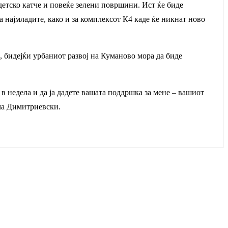
 детско катче и повеќе зелени површини. Ист ќе биде
на најмладите, како и за комплексот К4 каде ќе никнат ново
р, бидејќи урбаниот развој на Куманово мора да биде
в недела и да ја дадете вашата поддршка за мене – вашиот
ача Димитриевски.