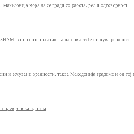
Македонија мора да се гради со работа, ред и одговорност
 ЗНАМ, затоа што политиката на нови луѓе станува реалност
и и зачувани вредности, таква Македонија градиме и од тој 
ани, европска иднина