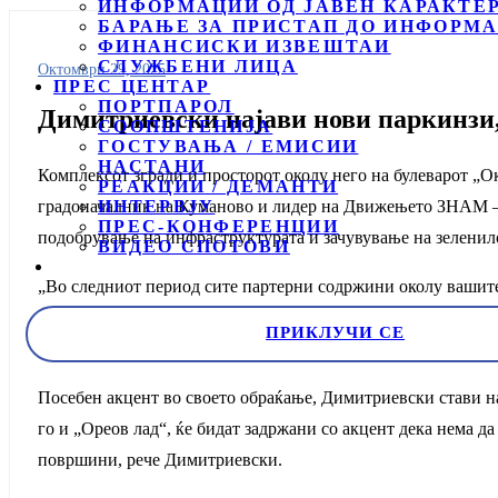
ИНФОРМАЦИИ ОД ЈАВЕН КАРАКТЕ
БАРАЊЕ ЗА ПРИСТАП ДО ИНФОРМА
ФИНАНСИСКИ ИЗВЕШТАИ
СЛУЖБЕНИ ЛИЦА
Октомври 29, 2025
ПРЕС ЦЕНТАР
ПОРТПАРОЛ
Димитриевски најави нови паркинзи,
СООПШТЕНИЈА
ГОСТУВАЊА / ЕМИСИИ
НАСТАНИ
Комплексот згради и просторот околу него на булеварот „О
РЕАКЦИИ / ДЕМАНТИ
градоначалник на Куманово и лидер на Движењето ЗНАМ – 
ИНТЕРВЈУ
ПРЕС-КОНФЕРЕНЦИИ
подобрување на инфраструктурата и зачувување на зеленилот
ВИДЕО СПОТОВИ
„Во следниот период сите партерни содржини околу вашите
составен дел од втората зона за паркирање, а која ќе ги о
ПРИКЛУЧИ СЕ
оваа адреса“, нагласи Димитриевски.
Посебен акцент во своето обраќање, Димитриевски стави н
го и „Ореов лад“, ќе бидат задржани со акцент дека нема да
површини, рече Димитриевски.