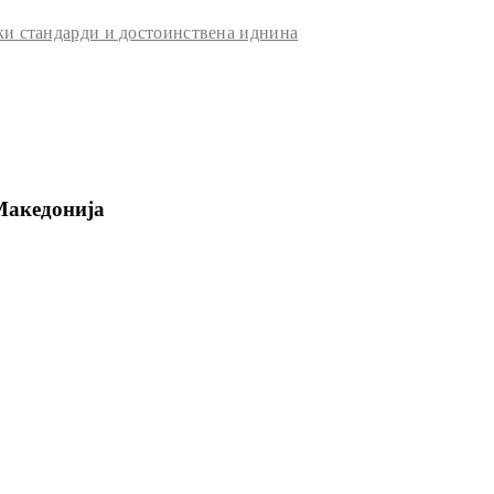
и стандарди и достоинствена иднина
Македонија