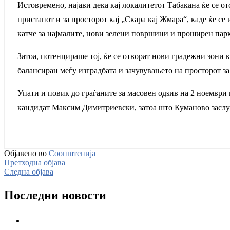
Истовремено, најави дека кај локалитетот Табакана ќе се о
пристапот и за просторот кај „Скара кај Жмара“, каде ќе се
катче за најмалите, нови зелени површини и проширен пар
Затоа, потенцираше тој, ќе се отворат нови градежни зони к
балансиран меѓу изградбата и зачувувањето на просторот за
Упати и повик до граѓаните за масовен одѕив на 2 ноември 
кандидат Максим Димитриевски, затоа што Куманово заслуж
Објавено во
Соопштенија
Претходна објава
Следна објава
Последни новости