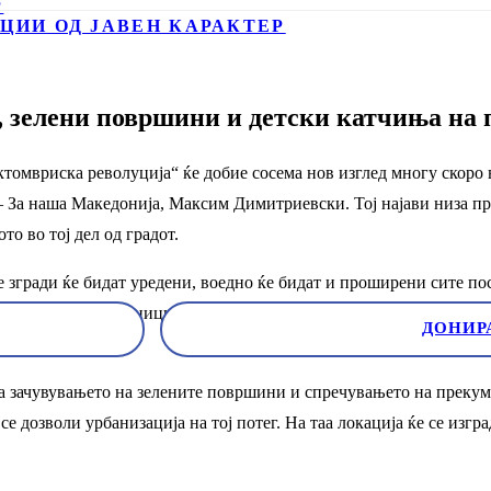
Р
ЦИИ ОД ЈАВЕН КАРАКТЕР
 зелени површини и детски катчиња на 
ктомвриска револуција“ ќе добие сосема нов изглед многу скоро 
За наша Македонија, Максим Димитриевски. Тој најави низа про
о во тој дел од градот.
 згради ќе бидат уредени, воедно ќе бидат и проширени сите по
пфати и месните заедници „Панче Пешев“ и „БС Гојчо“ што ќе биде
ДОНИР
а зачувувањето на зелените површини и спречувањето на прекум
 се дозволи урбанизација на тој потег. На таа локација ќе се из