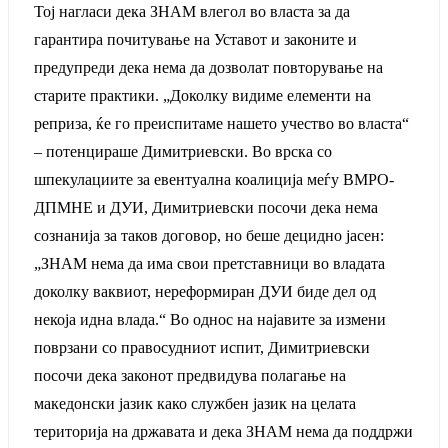
Тој нагласи дека ЗНАМ влегол во власта за да
гарантира почитување на Уставот и законите и
предупреди дека нема да дозволат повторување на
старите практики. „Доколку видиме елементи на
реприза, ќе го преиспитаме нашето учество во власта“
– потенцираше Димитриевски. Во врска со
шпекулациите за евентуална коалиција меѓу ВМРО-
ДПМНЕ и ДУИ, Димитриевски посочи дека нема
сознанија за таков договор, но беше децидно јасен:
„ЗНАМ нема да има свои претставници во владата
доколку ваквиот, нереформиран ДУИ биде дел од
некоја идна влада.“ Во однос на најавите за измени
поврзани со правосудниот испит, Димитриевски
посочи дека законот предвидува полагање на
македонски јазик како службен јазик на целата
територија на државата и дека ЗНАМ нема да поддржи