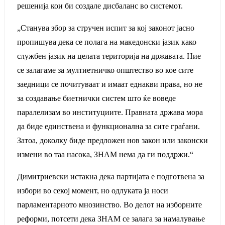
решенија кои би создале дисбаланс во системот.
„Станува збор за стручен испит за кој законот јасно
пропишува дека се полага на македонски јазик како
службен јазик на целата територија на државата. Ние
се залагаме за мултиетничко општество во кое сите
заедници се почитуваат и имаат еднакви права, но не
за создавање биетнички систем што ќе воведе
паралелизам во институциите. Правната држава мора
да биде единствена и функционална за сите граѓани.
Затоа, доколку биде предложен нов закон или законски
измени во таа насока, ЗНАМ нема да ги поддржи.“
Димитриевски истакна дека партијата е подготвена за
избори во секој момент, но одлуката ја носи
парламентарното мнозинство. Во делот на изборните
реформи, потсети дека ЗНАМ се залага за намалување