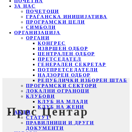
ПОЧЕТНА
ЗА НАС
ПОЧЕТОЦИ
ГРАЃАНСКА ИНИЦИЈАТИВА
ПРОГРАМСКИ ЦЕЛИ
СИМБОЛИ
ОРГАНИЗАЦИЈА
ОРГАНИ
КОНГРЕС
ИЗВРШЕН ОДБОР
ЦЕНТРАЛЕН ОДБОР
ПРЕТСЕДАТЕЛ
ГЕНЕРАЛЕН СЕКРЕТАР
ПОТПРЕТСЕДАТЕЛИ
НАДЗОРЕН ОДБОР
РЕПУБЛИЧКИ ИЗБОРЕН ШТАБ
ПРОГРАМСКИ СЕКТОРИ
ЛОКАЛНИ ОГРАНОЦИ
КЛУБОВИ
КЛУБ НА МЛАДИ
КЛУБ НА ЖЕНИ
Прес Центар
АКТИ
СТАТУТ
ПРАВИЛНИЦИ И ДРУГИ
ДОКУМЕНТИ