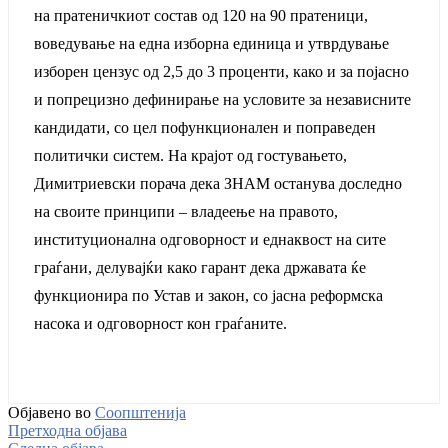
на пратеничкиот состав од 120 на 90 пратеници,
воведување на една изборна единица и утврдување
изборен цензус од 2,5 до 3 проценти, како и за појасно
и попрецизно дефинирање на условите за независните
кандидати, со цел пофункционален и поправеден
политички систем. На крајот од гостувањето,
Димитриевски порача дека ЗНАМ останува доследно
на своите принципи – владеење на правото,
институционална одговорност и еднаквост на сите
граѓани, делувајќи како гарант дека државата ќе
функционира по Устав и закон, со јасна реформска
насока и одговорност кон граѓаните.
Објавено во
Соопштенија
Претходна објава