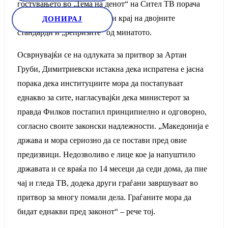
гостувањето во „Тема на денот“ на Сител ТВ порача
дека државата мора да стави крај на двојните
ДОНИРАЈ
стандарди и „репризите“ од минатото.
Осврнувајќи се на одлуката за притвор за Артан
Груби, Димитриевски истакна дека испратена е јасна
порака дека институциите мора да постапуваат
еднакво за сите, нагласувајќи дека министерот за
правда Филков постапил принципиелно и одговорно,
согласно своите законски надлежности. „Македонија е
држава и мора сериозно да се постави пред овие
предизвици. Недозволиво е лице кое ја напуштило
државата и се враќа по 14 месеци да седи дома, да пие
чај и гледа ТВ, додека други граѓани завршуваат во
притвор за многу помали дела. Граѓаните мора да
бидат еднакви пред законот“ – рече тој.