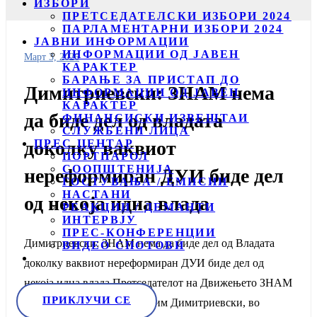
ИЗБОРИ
ПРЕТСЕДАТЕЛСКИ ИЗБОРИ 2024
ПАРЛАМЕНТАРНИ ИЗБОРИ 2024
ЈАВНИ ИНФОРМАЦИИ
ИНФОРМАЦИИ ОД ЈАВЕН
Март 3, 2026
КАРАКТЕР
БАРАЊЕ ЗА ПРИСТАП ДО
Димитриевски: ЗНАМ нема
ИНФОРМАЦИИ ОД ЈАВЕН
КАРАКТЕР
да биде дел од владата
ФИНАНСИСКИ ИЗВЕШТАИ
СЛУЖБЕНИ ЛИЦА
ПРЕС ЦЕНТАР
доколку ваквиот
ПОРТПАРОЛ
СООПШТЕНИЈА
нереформиран ДУИ биде дел
ГОСТУВАЊА / ЕМИСИИ
НАСТАНИ
од некоја идна влада
РЕАКЦИИ / ДЕМАНТИ
ИНТЕРВЈУ
ПРЕС-КОНФЕРЕНЦИИ
Димитриевски: ЗНАМ нема да биде дел од Владата
ВИДЕО СПОТОВИ
доколку ваквиот нереформиран ДУИ биде дел од
некоја идна влада Претседателот на Движењето ЗНАМ
ПРИКЛУЧИ СЕ
за Наша Македонија, Максим Димитриевски, во