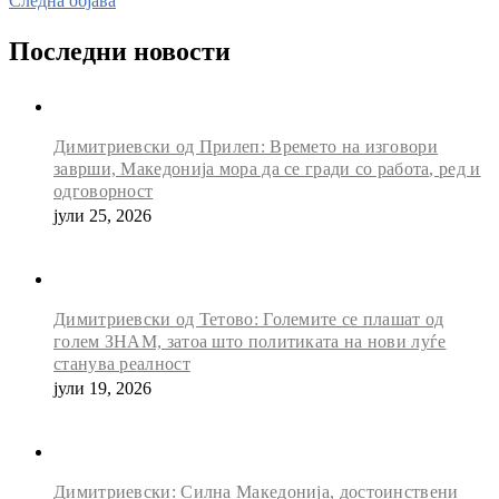
Следна објава
Последни новости
Димитриевски од Прилеп: Времето на изговори
заврши, Македонија мора да се гради со работа, ред и
одговорност
јули 25, 2026
Димитриевски од Тетово: Големите се плашат од
голем ЗНАМ, затоа што политиката на нови луѓе
станува реалност
јули 19, 2026
Димитриевски: Силна Македонија, достоинствени