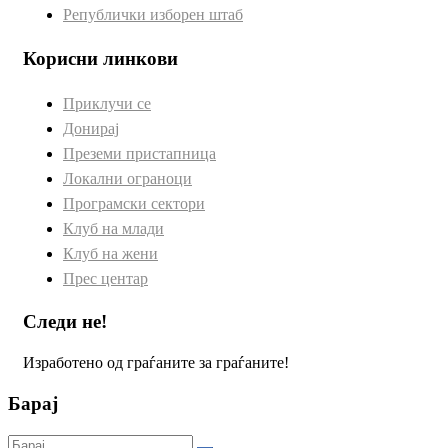
Републички изборен штаб
Корисни линкови
Приклучи се
Донирај
Преземи пристапница
Локални ограноци
Програмски сектори
Клуб на млади
Клуб на жени
Прес центар
Следи не!
Изработено од граѓаните за граѓаните!
Барај