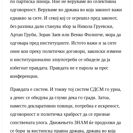
по партиска линија. Ние не веруваме во селективна
одговорност. Веруваме во држава во која законот важи
еднакво за сите. И секој кој се огрешил пред законот,
без разлика дали станува збор за Никола Груевски,
Артан Груби, Зоран Заев или Венко Филипче, мора да
одговара пред институциите. Истото важи и за сите
оние кои преку политички договори, законски измени
и институционални злоупотреби се обиделе да ја
избегнат правдата. Правдата не е парола за прес
конференции.
Правдата е систем. И токму тој систем СДСМ го урна,
а денес се обидува да глуми дека го гради. Затоа,
наместо декларативни повици, потребна е искреност,
одговорност и политичка храброст да се признае
сопствената улога. Движењето ЗНАМ ќе продолжи да
се бори за вистинска правна држава, држава во која