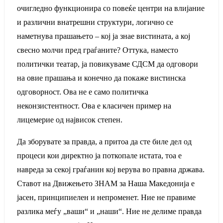
очигледно функционира со повеќе центри на влијание
и различни внатрешни структури, логично се
наметнува прашањето – кој ја знае вистината, а кој
свесно молчи пред граѓаните? Оттука, наместо
политички театар, ја повикуваме СДСМ да одговори
на овие прашања и конечно да покаже вистинска
одговорност. Ова не е само политичка
неконзистентност. Ова е класичен пример на
лицемерие од највисок степен.
Да зборувате за правда, а притоа да сте биле дел од
процеси кои директно ја поткопале истата, тоа е
навреда за секој граѓанин кој верува во правна држава.
Ставот на Движењето ЗНАМ за Наша Македонија е
јасен, принципиелен и непроменет. Ние не правиме
разлика меѓу „ваши“ и „наши“. Ние не делиме правда