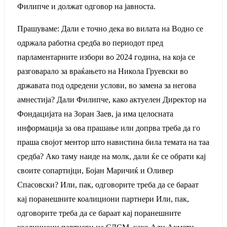
Филипче и должат одговор на јавноста.
Прашуваме: Дали е точно дека во вилата на Водно се
одржала работна средба во периодот пред
парламентарните избори во 2024 година, на која се
разговарало за враќањето на Никола Груевски во
државата под одредени услови, во замена за негова
амнестија? Дали Филипче, како актуелен Директор на
Фондацијата на Зоран Заев, ја има целосната
информација за ова прашање или допрва треба да го
праша својот ментор што навистина била темата на таа
средба? Ако таму наиде на молк, дали ќе се обрати кај
своите сопартијци, Бојан Маричиќ и Оливер
Спасовски? Или, пак, одговорите треба да се бараат
кај поранешните коалициони партнери Или, пак,
одговорите треба да се бараат кај поранешните