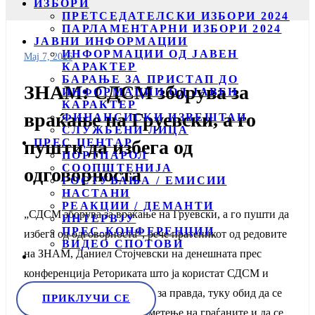
ИЗБОРИ
ПРЕТСЕДАТЕЛСКИ ИЗБОРИ 2024
ПАРЛАМЕНТАРНИ ИЗБОРИ 2024
ЈАВНИ ИНФОРМАЦИИ
ИНФОРМАЦИИ ОД ЈАВЕН
Мај 7, 2026
КАРАКТЕР
БАРАЊЕ ЗА ПРИСТАП ДО
ЗНАМ: СДСМ зборува за
ИНФОРМАЦИИ ОД ЈАВЕН
КАРАКТЕР
враќање на Груевски, а го
ФИНАНСИСКИ ИЗВЕШТАИ
СЛУЖБЕНИ ЛИЦА
ПРЕС ЦЕНТАР
пушти да избега од
ПОРТПАРОЛ
СООПШТЕНИЈА
одговорноста
ГОСТУВАЊА / ЕМИСИИ
НАСТАНИ
РЕАКЦИИ / ДЕМАНТИ
„СДСМ зборува за враќање на Груевски, а го пушти да
ИНТЕРВЈУ
ПРЕС-КОНФЕРЕНЦИИ
избега од одговорноста“, рече пратеникот од редовите
ВИДЕО СПОТОВИ
на ЗНАМ, Даниел Стојчевски на денешната прес
конференција Реториката што ја користат СДСМ и
Венко Филипче не е повик за правда, туку обид да се
ПРИКЛУЧИ СЕ
избрише колективното паметење на граѓаните и да се