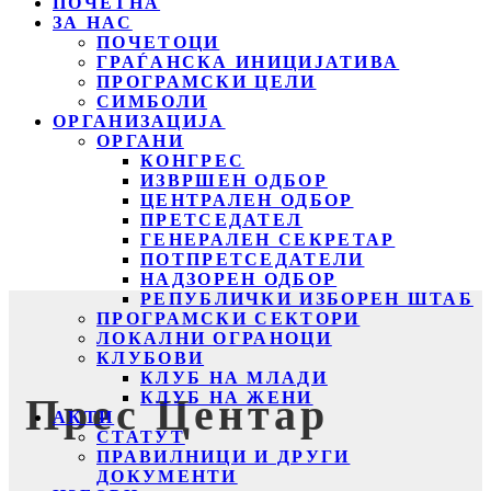
ПОЧЕТНА
ЗА НАС
ПОЧЕТОЦИ
ГРАЃАНСКА ИНИЦИЈАТИВА
ПРОГРАМСКИ ЦЕЛИ
СИМБОЛИ
ОРГАНИЗАЦИЈА
ОРГАНИ
КОНГРЕС
ИЗВРШЕН ОДБОР
ЦЕНТРАЛЕН ОДБОР
ПРЕТСЕДАТЕЛ
ГЕНЕРАЛЕН СЕКРЕТАР
ПОТПРЕТСЕДАТЕЛИ
НАДЗОРЕН ОДБОР
РЕПУБЛИЧКИ ИЗБОРЕН ШТАБ
ПРОГРАМСКИ СЕКТОРИ
ЛОКАЛНИ ОГРАНОЦИ
КЛУБОВИ
КЛУБ НА МЛАДИ
КЛУБ НА ЖЕНИ
Прес Центар
АКТИ
СТАТУТ
ПРАВИЛНИЦИ И ДРУГИ
ДОКУМЕНТИ