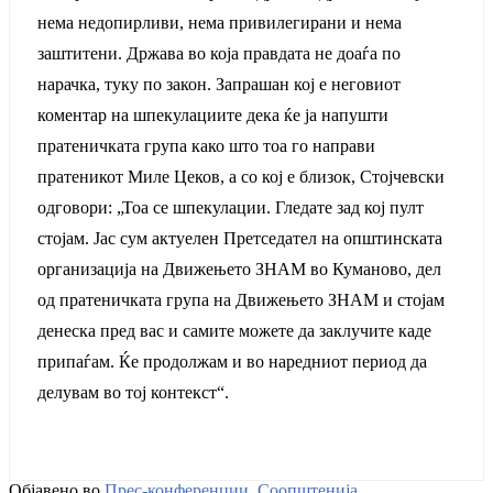
нема недопирливи, нема привилегирани и нема
заштитени. Држава во која правдата не доаѓа по
нарачка, туку по закон. Запрашан кој е неговиот
коментар на шпекулациите дека ќе ја напушти
пратеничката група како што тоа го направи
пратеникот Миле Цеков, а со кој е близок, Стојчевски
одговори: „Тоа се шпекулации. Гледате зад кој пулт
стојам. Јас сум актуелен Претседател на општинската
организација на Движењето ЗНАМ во Куманово, дел
од пратеничката група на Движењето ЗНАМ и стојам
денеска пред вас и самите можете да заклучите каде
припаѓам. Ќе продолжам и во наредниот период да
делувам во тој контекст“.
Објавено во
Прес-конференции
,
Соопштенија