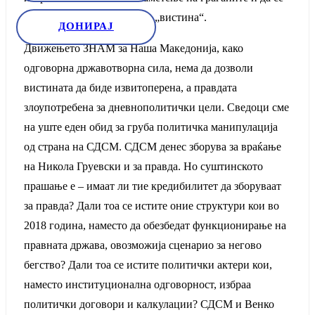
наметне една нова, удобна „вистина“.
ДОНИРАЈ
Движењето ЗНАМ за Наша Македонија, како
одговорна државотворна сила, нема да дозволи
вистината да биде извитоперена, а правдата
злоупотребена за дневнополитички цели. Сведоци сме
на уште еден обид за груба политичка манипулација
од страна на СДСМ. СДСМ денес зборува за враќање
на Никола Груевски и за правда. Но суштинското
прашање е – имаат ли тие кредибилитет да зборуваат
за правда? Дали тоа се истите оние структури кои во
2018 година, наместо да обезбедат функционирање на
правната држава, овозможија сценарио за негово
бегство? Дали тоа се истите политички актери кои,
наместо институционална одговорност, избраа
политички договори и калкулации? СДСМ и Венко