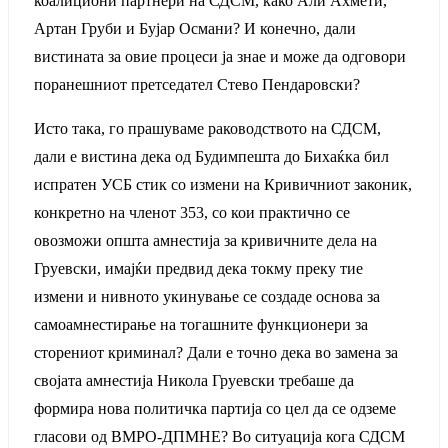
коалициони партнери на СДСМ, како Али Ахмети,
Артан Груби и Бујар Османи? И конечно, дали
вистината за овие процеси ја знае и може да одговори
поранешниот претседател Стево Пендаровски?
Исто така, го прашуваме раководството на СДСМ,
дали е вистина дека од Будимпешта до Бихаќка бил
испратен УСБ стик со измени на Кривичниот законик,
конкретно на членот 353, со кои практично се
овозможи општа амнестија за кривичните дела на
Груевски, имајќи предвид дека токму преку тие
измени и нивното укинување се создаде основа за
самоамнестирање на тогашните функционери за
сторениот криминал? Дали е точно дека во замена за
својата амнестија Никола Груевски требаше да
формира нова политичка партија со цел да се одземе
гласови од ВМРО-ДПМНЕ? Во ситуација кога СДСМ