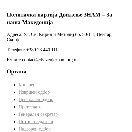
Политичка партија Движење ЗНАМ – За
наша Македонија
Адреса: Ул. Св. Кирил и Методиј бр. 50/1-1, Центар,
Скопје
Телефон: +389 23 440 111
Емаил: contact@dvizenjeznam.org.mk
Органи
Конгрес
Извршен одбор
Централен одбор
Претседател
Генерален секретар
Потпретседатели
Надзорен одбор