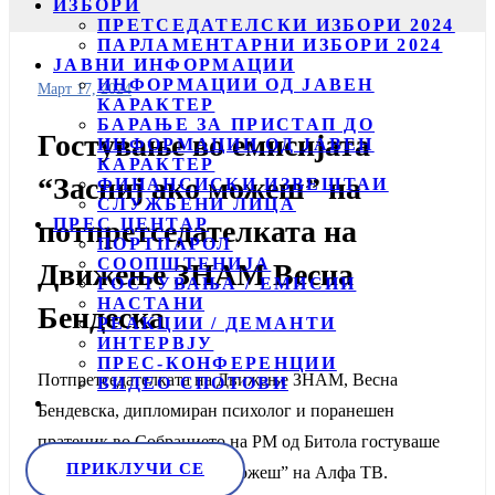
ИЗБОРИ
ПРЕТСЕДАТЕЛСКИ ИЗБОРИ 2024
ПАРЛАМЕНТАРНИ ИЗБОРИ 2024
ЈАВНИ ИНФОРМАЦИИ
ИНФОРМАЦИИ ОД ЈАВЕН
Март 17, 2024
КАРАКТЕР
БАРАЊЕ ЗА ПРИСТАП ДО
Гостување во емисијата
ИНФОРМАЦИИ ОД ЈАВЕН
КАРАКТЕР
“Заспиј ако можеш” на
ФИНАНСИСКИ ИЗВЕШТАИ
СЛУЖБЕНИ ЛИЦА
ПРЕС ЦЕНТАР
потпретседателката на
ПОРТПАРОЛ
СООПШТЕНИЈА
Движење ЗНАМ Весна
ГОСТУВАЊА / ЕМИСИИ
НАСТАНИ
Бендеска
РЕАКЦИИ / ДЕМАНТИ
ИНТЕРВЈУ
ПРЕС-КОНФЕРЕНЦИИ
Потпретседателката на Движење ЗНАМ, Весна
ВИДЕО СПОТОВИ
Бендевска, дипломиран психолог и поранешен
пратеник во Собранието на РМ од Битола гостуваше
ПРИКЛУЧИ СЕ
во емисијата “Заспиј ако можеш” на Алфа ТВ.