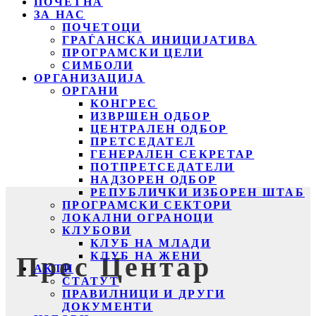
ПОЧЕТНА
ЗА НАС
ПОЧЕТОЦИ
ГРАЃАНСКА ИНИЦИЈАТИВА
ПРОГРАМСКИ ЦЕЛИ
СИМБОЛИ
ОРГАНИЗАЦИЈА
ОРГАНИ
КОНГРЕС
ИЗВРШЕН ОДБОР
ЦЕНТРАЛЕН ОДБОР
ПРЕТСЕДАТЕЛ
ГЕНЕРАЛЕН СЕКРЕТАР
ПОТПРЕТСЕДАТЕЛИ
НАДЗОРЕН ОДБОР
РЕПУБЛИЧКИ ИЗБОРЕН ШТАБ
ПРОГРАМСКИ СЕКТОРИ
ЛОКАЛНИ ОГРАНОЦИ
КЛУБОВИ
КЛУБ НА МЛАДИ
КЛУБ НА ЖЕНИ
Прес Центар
АКТИ
СТАТУТ
ПРАВИЛНИЦИ И ДРУГИ
ДОКУМЕНТИ