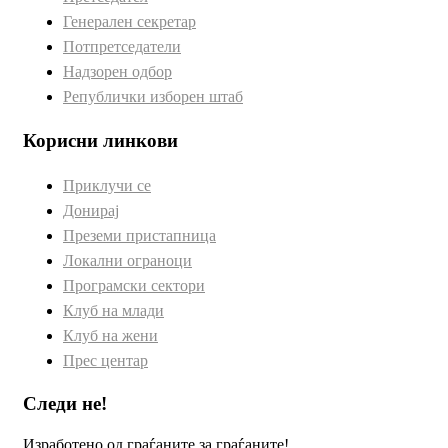
Генерален секретар
Потпретседатели
Надзорен одбор
Републички изборен штаб
Корисни линкови
Приклучи се
Донирај
Преземи пристапница
Локални ограноци
Програмски сектори
Клуб на млади
Клуб на жени
Прес центар
Следи не!
Изработено од граѓаните за граѓаните!