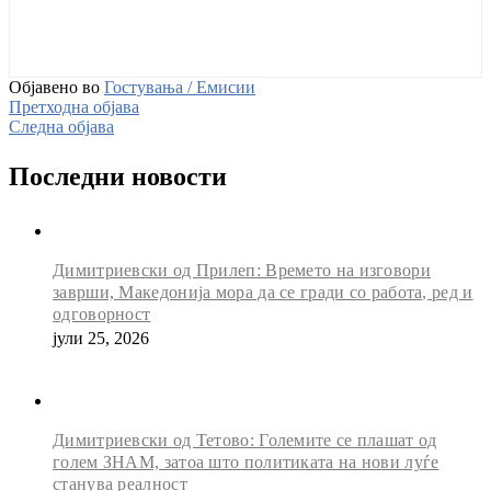
Објавено во
Гостувања / Емисии
Претходна објава
Следна објава
Последни новости
Димитриевски од Прилеп: Времето на изговори
заврши, Македонија мора да се гради со работа, ред и
одговорност
јули 25, 2026
Димитриевски од Тетово: Големите се плашат од
голем ЗНАМ, затоа што политиката на нови луѓе
станува реалност