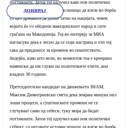
поттикнати. Затоа тој одлучил како нов политички
субјект, со неговите истомисленици да влезе во борба
ДОНИРАЈ
со цел државата да добие татко на нацијата, човек
којшто ќе го обедини македонскиот народ и сите
граѓани на Македонија. Тој во интервју за МИА
нагласува дека е лесно да се седи настрана и оти тој
сака да придонесе за промени во општеството,
бидејќи, како што вели, во моментов тоа е креирано
наменски да им служи на политичките елити, кои
владеат 30 години.
Претседателски кандидат на движењето ЗНАМ,
Максим Димитриевски смета дека земјава минува низ
лоши процеси, а суштинските промени не се
случуваат сами од себеси, туку мора да бидат
поттикнати. Затоа тој одлучил како нов политички
субјект, со неговите истомисленици да влезе во борба