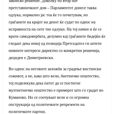
законско решение. Доколку по втор пат
претставничкиот дом – Парламентот донесе таква
одлука, нормално јас тоа ќе го почитувам, но
граѓаните на крајот на денот ќе судат по однос на
исправноста на сите тие одлуки. На тој начин и ќе се
врати самодовербата, делумно кај граѓаните бидејќи ќе
гледаат дека некој од позиција Претседател ги штити
нивните интереси директно со конкретни решенија,
дециден е Димитриевски.
Во однос на неговите заложби за градење вистински
соживот, а не, како што вели, биетничко општество,
тој подвлекува дека патот да се постигне
мултиетничко општество е примерот што го градат во
Куманово. Но се соочуваат вели и со огромна
опструкција од политичките репрезенти на
политичките партии.