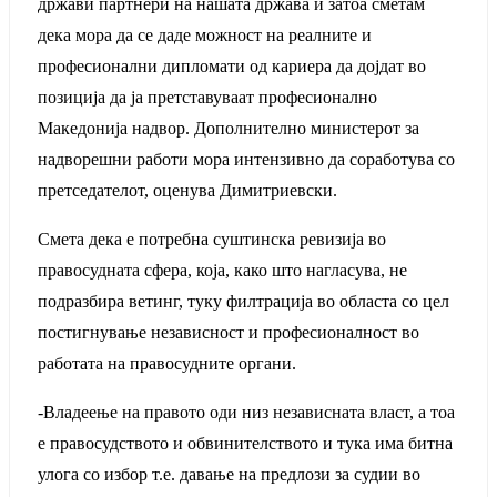
држави партнери на нашата држава и затоа сметам
дека мора да се даде можност на реалните и
професионални дипломати од кариера да дојдат во
позиција да ја претставуваат професионално
Македонија надвор. Дополнително министерот за
надворешни работи мора интензивно да соработува со
претседателот, оценува Димитриевски.
Смета дека е потребна суштинска ревизија во
правосудната сфера, која, како што нагласува, не
подразбира ветинг, туку филтрација во областа со цел
постигнување независност и професионалност во
работата на правосудните органи.
-Владеење на правото оди низ независната власт, а тоа
е правосудството и обвинителството и тука има битна
улога со избор т.е. давање на предлози за судии во