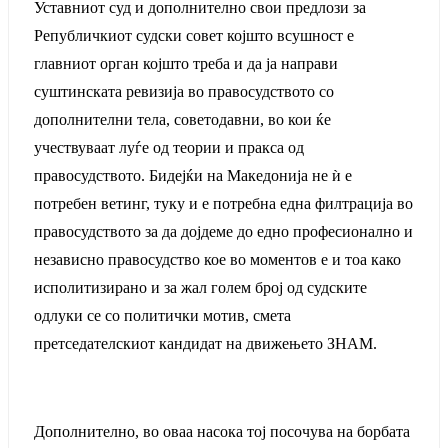
Уставниот суд и дополнително свои предлози за
Републичкиот судски совет којшто всушност е
главниот орган којшто треба и да ја направи
суштинската ревизија во правосудството со
дополнителни тела, советодавни, во кои ќе
учествуваат луѓе од теории и пракса од
правосудството. Бидејќи на Македонија не ѝ е
потребен ветинг, туку и е потребна една филтрација во
правосудството за да дојдеме до едно професионално и
независно правосудство кое во моментов е и тоа како
исполитизирано и за жал голем број од судските
одлуки се со политички мотив, смета
претседателскиот кандидат на движењето ЗНАМ.
Дополнително, во оваа насока тој посочува на борбата