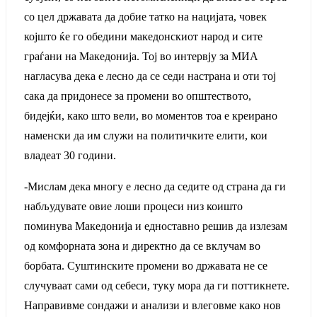
со цел државата да добие татко на нацијата, човек
којшто ќе го обедини македонскиот народ и сите
граѓани на Македонија. Тој во интервју за МИА
нагласува дека е лесно да се седи настрана и оти тој
сака да придонесе за промени во општеството,
бидејќи, како што вели, во моментов тоа е креирано
наменски да им служи на политичките елити, кои
владеат 30 години.
-Мислам дека многу е лесно да седите од страна да ги
набљудувате овие лоши процеси низ коишто
поминува Македонија и едноставно решив да излезам
од комфорната зона и директно да се вклучам во
борбата. Суштинските промени во државата не се
случуваат сами од себеси, туку мора да ги поттикнете.
Направивме сондажи и анализи и влеговме како нов