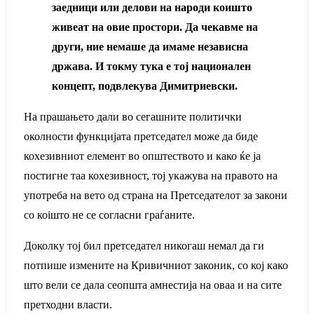
заедници или делови на народи коишто
живеат на овие простори. Да чекавме на
други, ние немаше да имаме независна
држава. И токму тука е тој национален
концепт, подвлекува Димитриевски.
На прашањето дали во сегашните политички
околности функцијата претседател може да биде
кохезивниот елемент во општеството и како ќе ја
постигне таа кохезивност, тој укажува на правото на
употреба на вето од страна на Претседателот за закони
со коiшто не се согласни граѓаните.
Доколку тој бил претседател никогаш немал да ги
потпише измените на Кривичниот законик, со кој како
што вели се дала сеопшта амнестија на оваа и на сите
претходни власти.