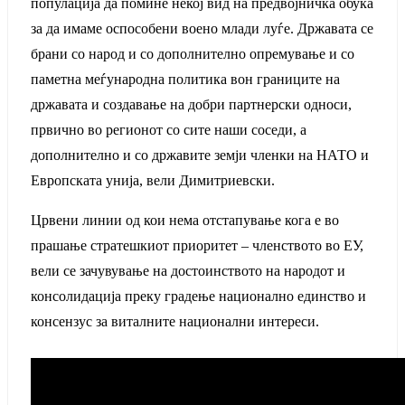
популација да помине некој вид на предвојничка обука
за да имаме оспособени воено млади луѓе. Државата се
брани со народ и со дополнително опремување и со
паметна меѓународна политика вон границите на
државата и создавање на добри партнерски односи,
првично во регионот со сите наши соседи, а
дополнително и со државите земји членки на НАТО и
Европската унија, вели Димитриевски.
Црвени линии од кои нема отстапување кога е во
прашање стратешкиот приоритет – членството во ЕУ,
вели се зачувување на достоинството на народот и
консолидација преку градење национално единство и
консензус за виталните национални интереси.