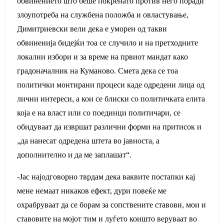
обвинението што беше покренато против него поради
злоупотреба на службена положба и овластување,
Димитриевски вели дека е уморен од такви
обвиненија бидејќи тоа се случило и на претходните
локални избори и за време на првиот мандат како
градоначалник на Куманово. Смета дека се тоа
политички монтирани процеси каде одредени лица од
лични интереси, а кои се блиски со политичката елита
која е на власт или со поединци политичари, се
обидуваат да извршат различни форми на притисок и
„да нанесат одредена штета во јавноста, а
дополнително и да ме заплашат“.
-Јас најодговорно тврдам дека ваквите постапки кај
мене немаат никаков ефект, дури повеќе ме
охрабруваат да се борам за сопствените ставови, мои и
ставовите на мојот тим и луѓето коишто веруваат во