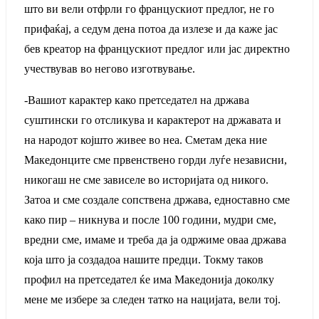
што ви вели отфрли го францускиот предлог, не го
прифаќај, а седум дена потоа да излезе и да каже јас
бев креатор на францускиот предлог или јас директно
учествував во негово изготвување.
-Вашиот карактер како претседател на држава
суштински го отсликува и карактерот на државата и
на народот којшто живее во неа. Сметам дека ние
Македонците сме првенствено горди луѓе независни,
никогаш не сме зависеле во историјата од никого.
Затоа и сме создале сопствена држава, едноставно сме
како пир – никнува и после 100 години, мудри сме,
вредни сме, имаме и треба да ја одржиме оваа држава
која што ја создадоа нашите предци. Токму таков
профил на претседател ќе има Македонија доколку
мене ме избере за следен татко на нацијата, вели тој.