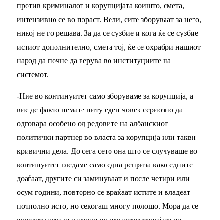
против криминалот и корупцијата коишто, смета,
интензивно се во пораст. Вели, сите зборуваат за него,
никој не го решава. За да се сузбие и кога ќе се сузбие
истиот дополнително, смета тој, ќе се охрабри нашиот
народ да почне да верува во институциите на
системот.
-Ние во континуитет само зборуваме за корупција, а
вие де факто немате ниту еден човек сериозно да
одговара особено од редовите на албанскиот
политички партнер во власта за корупција или такви
кривични дела. До сега сето она што се случуваше во
континуитет гледаме само една реприза како едните
доаѓаат, другите си заминуваат и после четири или
осум години, повторно се враќаат истите и владеат
потполно исто, но секогаш многу полошо. Мора да се
воведат нови стандарди во имплементацијата на