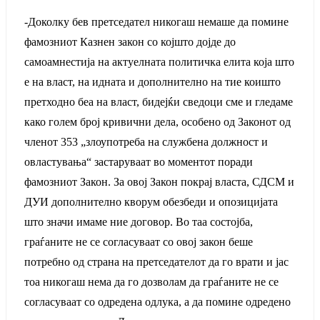
-Доколку бев претседател никогаш немаше да помине
фамозниот Казнен закон со којшто дојде до
самоамнестија на актуелната политичка елита која што
е на власт, на идната и дополнително на тие коишто
претходно беа на власт, бидејќи сведоци сме и гледаме
како голем број кривични дела, особено од Законот од
членот 353 „злоупотреба на службена должност и
овластувања“ застаруваат во моментот поради
фамозниот Закон. За овој Закон покрај власта, СДСМ и
ДУИ дополнително кворум обезбеди и опозицијата
што значи имаме ние договор. Во таа состојба,
граѓаните не се согласуваат со овој закон беше
потребно од страна на претседателот да го врати и јас
тоа никогаш нема да го дозволам да граѓаните не се
согласуваат со одредена одлука, а да помине одредено