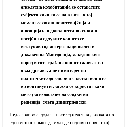
апсолутна кохабитација со останатите
субјекти коишто се на власт во тој
момент секогаш почитувајќи ја и
опозицијата и дополнително секогаш
носејќи ги одлуките коишто се
исклучиво од интерес национален и
државен на Македонија, македонскиот
народ и сите граѓани коишто живеат во
оваа држава, а не во интерес на
политичките договори и сплетки коишто
во континуитет, за жал се користат како
метод за изнаоѓање на соодветни
решенија, смета Димитриевски.
Недозволиво е, додава, претседателот на државата по
едно исто прашање да има еден одговор првпат кој