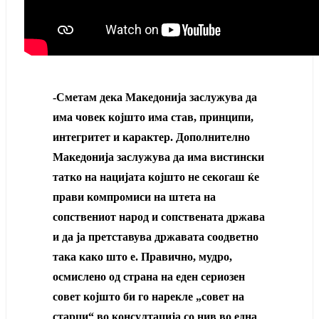
-Сметам дека Македонија заслужува да
има човек којшто има став, принципи,
интегритет и карактер. Дополнително
Македонија заслужува да има вистински
татко на нацијата којшто не секогаш ќе
прави компромиси на штета на
сопствениот народ и сопствената држава
и да ја претставува државата соодветно
така како што е. Правично, мудро,
осмислено од страна на еден сериозен
совет којшто би го нарекле „совет на
старци“ во консултација со нив во една