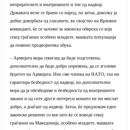
непријателите и внатрешните и тие од надвор.
Државата вели се брани со народ, па затоа, доколку ја
добие довербата од гласачите, во својство на Врховен
командант, ќе се заложи за законска обврска со која
секој граѓанин особено младите, машката популација
да помине предвојничка обука.
– Армијата мора секогаш да биде подготвена,
дополнително да биде добро опремена, да се зголеми
буџетот на Армијата. Ние сме членка на НАТО, тоа ни
гарантира безбедност од надвор, но дополнително
мора да ја обезбедиме и безбедноста од внатрешните
закани и од сите други интереси коишто не ни мислат
добро, а доаѓаат од надвор. Затоа, ќе предложам едно
законско решение со кое што ќе се воведе секој
граѓанин на Македонија, особено младите, машката