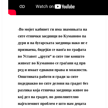
-Во мојот кабинет ги има знамињата на
сите етнички заедници во Куманово па
дури и на бугарската заедница иако не е
признаена, бидејќи се наоѓа во графата
во Уставот „други“ и сите тие коишто
живеат во Куманово се граѓани од прв
ред и имаат еднакви права и можности.
Општината работи и гради за сите
подеднакво во сите делови на градот без
разлика која етничка заедница живее во
кој дел на градот, но дополнително
најголемиот проблем е што нам децата