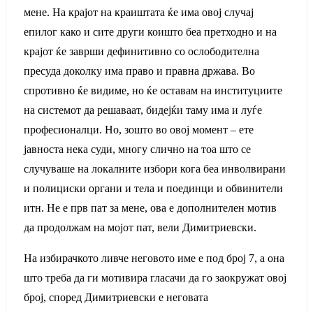
мене. На крајот на краиштата ќе има овој случај
епилог како и сите други коишто беа претходно и на
крајот ќе заврши дефинитивно со ослободителна
пресуда доколку има право и правна држава. Во
спротивно ќе видиме, но ќе оставам на институциите
на системот да решаваат, бидејќи таму има и луѓе
професионалци. Но, зошто во овој момент – ете
јавноста нека суди, многу слично на тоа што се
случуваше на локалните избори кога беа инволвирани
и полициски органи и тела и поединци и обвинители
итн. Не е прв пат за мене, ова е дополнителен мотив
да продолжам на мојот пат, вели Димитриевски.
На избирачкото ливче неговото име е под број 7, а она
што треба да ги мотивира гласачи да го заокружат овој
број, според Димитриевски е неговата