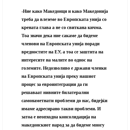
-Ние како Македонци и како Македонија
треба да влеземе во Европската унија со
крената глава а не со свиткана кичма.
Тоа значи дека ние сакаме да бидеме
членови на Европската унија поради
вредностите на ЕУ, а тоа се заштита на
интересите на малите во однос на
големите. Недозволиво е држави членки
на Европската унија преку нашиот
процес за евроинтеграции да ги
решаваат нивните билатерални
самонаметнати проблеми до нас, бидејќи
имаме адресирано такви проблеми. И
затоа е неопходна консолидација на
македонскиот народ за да бидеме многу