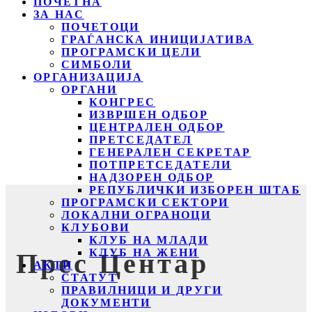
ПОЧЕТНА
ЗА НАС
ПОЧЕТОЦИ
ГРАЃАНСКА ИНИЦИЈАТИВА
ПРОГРАМСКИ ЦЕЛИ
СИМБОЛИ
ОРГАНИЗАЦИЈА
ОРГАНИ
КОНГРЕС
ИЗВРШЕН ОДБОР
ЦЕНТРАЛЕН ОДБОР
ПРЕТСЕДАТЕЛ
ГЕНЕРАЛЕН СЕКРЕТАР
ПОТПРЕТСЕДАТЕЛИ
НАДЗОРЕН ОДБОР
РЕПУБЛИЧКИ ИЗБОРЕН ШТАБ
ПРОГРАМСКИ СЕКТОРИ
ЛОКАЛНИ ОГРАНОЦИ
КЛУБОВИ
КЛУБ НА МЛАДИ
КЛУБ НА ЖЕНИ
Прес Центар
АКТИ
СТАТУТ
ПРАВИЛНИЦИ И ДРУГИ
ДОКУМЕНТИ