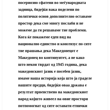
посериозно сфатени во меѓународната
задница, бидејќи вака поделени по
политички основ дополнително оставаме
простор дека сме многу послаби и не
можеме да ги решаваме тие проблеми.
Кога ќе покажеме еден вид на
национално единство и консензус по сите
тие прашања дека Македонецот е
Македонец во континуитет, а не како
што некои тврдат од 1945 година, дека
македонскиот јазик е посебен јазик,
имаме наша историја која што ја граделе
нашите предци, бидејќи оваа држава е
резултат првенствено на македонскиот
народ којшто живеел на овие простори
потпомогнат од сите останати етнички