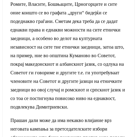
Ромите, Власите, Бошњаците, Црногорците и сите
оние коишто се во графата „други“ бидејќи се
подеднакво граѓани. Сметам дека треба да се дадат
еднакви права и еднакви можности на сите етнички
заедници, а особено во делот на културната
независност на сите тие етнички заедници, затоа што,
на пример, ние во општина Куманово во Советот,
покрај македонскиот и албанскиот јазик, со одлука на
Советот ги говориме и другите т.е. ги употребуваат
членовите на Советот и другите јазици на етничките
заедници во овој случај и ромскиот и српскиот јазик и
со тоа се постигнува повисоко ниво на еднаквост,
подвлекува Димитриевски.
Прашан дали може да има некакво влијание врз
неговата кампања за претседателските избори