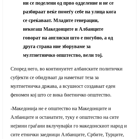
ни се поделени од прво одделение и не се
разбираат веќе помеѓу себе на улица кога
се среќаваат. Младите генерации,
некогаш Македонците и Албанците
говорат на англиски што е погубно, а од
друга страна ние зборуваме за
мултиетничко општество, вели тој.
Според него, во континуитет албанските политички
субјекти се обидуваат да наметнат теза за
мултиетничка држава, а всушност создаваат еден
феномен кој што се вика биетничко општество.
-Македонија не е општество на Македонците и
Албанците и останатите, туку е општество на сите
нејзини граѓани вклучувајќи го македонскиот народ и
сите етнички заедници Албанците, Србите, Турците,