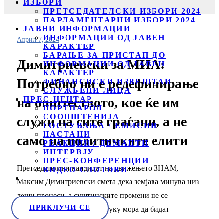
ИЗБОРИ
ПРЕТСЕДАТЕЛСКИ ИЗБОРИ 2024
ПАРЛАМЕНТАРНИ ИЗБОРИ 2024
ЈАВНИ ИНФОРМАЦИИ
ИНФОРМАЦИИ ОД ЈАВЕН
Април 7, 2024
КАРАКТЕР
БАРАЊЕ ЗА ПРИСТАП ДО
Димитриевски за МИА:
ИНФОРМАЦИИ ОД ЈАВЕН
КАРАКТЕР
Потребно ни е редефинирање
ФИНАНСИСКИ ИЗВЕШТАИ
СЛУЖБЕНИ ЛИЦА
ПРЕС ЦЕНТАР
на општеството, кое ќе им
ПОРТПАРОЛ
СООПШТЕНИЈА
служи на сите граѓани, а не
ГОСТУВАЊА / ЕМИСИИ
НАСТАНИ
само на политичките елити
РЕАКЦИИ / ДЕМАНТИ
ИНТЕРВЈУ
ПРЕС-КОНФЕРЕНЦИИ
Претседателски кандидат на движењето ЗНАМ,
ВИДЕО СПОТОВИ
Максим Димитриевски смета дека земјава минува низ
лоши процеси, а суштинските промени не се
ПРИКЛУЧИ СЕ
случуваат сами од себеси, туку мора да бидат