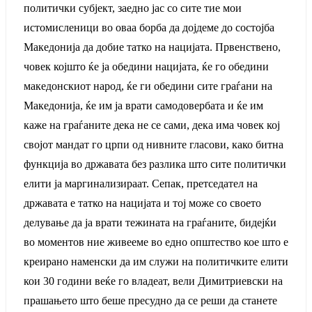
политички субјект, заедно јас со сите тие мои
истомисленици во оваа борба да дојдеме до состојба
Македонија да добие татко на нацијата. Првенствено,
човек којшто ќе ја обедини нацијата, ќе го обедини
македонскиот народ, ќе ги обедини сите граѓани на
Македонија, ќе им ја врати самодовербата и ќе им
каже на граѓаните дека не се сами, дека има човек кој
својот мандат го црпи од нивните гласови, како битна
функција во државата без разлика што сите политички
елити ја маргинализираат. Сепак, претседател на
државата е татко на нацијата и тој може со своето
делување да ја врати тежината на граѓаните, бидејќи
во моментов ние живееме во едно општество кое што е
креирано наменски да им служи на политичките елити
кои 30 години веќе го владеат, вели Димитриевски на
прашањето што беше пресудно да се реши да станете