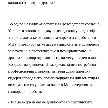
кандидат за шеф на државата.
Во однос на надлежностите на Претседателот согласно
Уставот и законите, најавува дека доколку биде избран
за претседател ќе се заложи за директна соработка со
МНР и предност да ќе даде на дипломатите од кариера
за поуспешно претставување и позиционирање на
државата надвор од границите, на меѓународен план.
Во делот на дипломатијата, државата има потреба од
професионална дипломатија, вели Димитриевски,
бидејќи според него, политизацијата на дипломатијата
во моментов го урнисала нашето Министерство за
надворешни работи.
-Ние до вчера немавме дипломати во суштинските