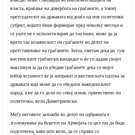
власта, враќање на довербата на граѓаните, а токму
претседателот на државата кој доаѓа од нов политички
субјект, којшто беше формиран пред неколку месеци и
се уште не е исполитизиран до тоа ниво, може да ја
врати таа независност на граѓаните во делот на
претставување на граѓаните. Затоа, сметам дека јас сум
вистинскиот граѓански кандидат и ќе го дадам својот
максимум за да ги убедам граѓанитe дека со мојот
избор всушност ќе ја направат и вистинската одлука за
државата која може да го обедини македонскиот
народ, а не да го дели по секој основ, првенствено по
политички, вели Димитриевски.
Меѓу неговите заложби во делот на одбраната е
зголемување на буџетот на Армијата со цел таа да биде
подготвена, како што вели, да се справи со