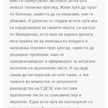
како се превртуваат автобуси затоа што
немаат технички преглед. Живи луѓе да горат
по болници, наместо да ги лекуваме, ние ги
убиваме. И денеска ги гледам истите луѓе кои
се најодговорни за таквите нешта, се шетаат
по Македонија, исто како во корона кризата
кога правеа пи ар кампања во владата и
направија огромен прес центар, наместо да
решаваат проблеми, како се
саморекламираат и афирмираат за актуелни
носители на пратенички листи. И од овде
сакам да им порачам на сите такви, а тие
таквите во моментов се актуелното
раководство на СДСМ, кое состави
пратенички листи за самоамнестија и
имунитет. Едни исти луѓе во континуитет со