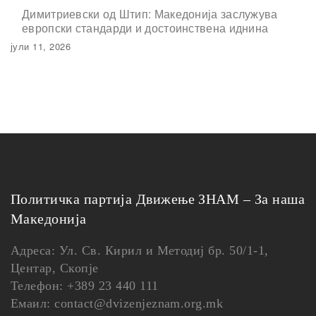
Димитриевски од Штип: Македонија заслужува
европски стандарди и достоинствена иднина
јули 11, 2026
Политичка партија Движење ЗНАМ – За наша
Македонија
Адреса: Ул. Св. Кирил и Методиј бр. 50/1-1,
Центар, Скопје
Телефон: +389 23 440 111
Емаил: contact@dvizenjeznam.org.mk