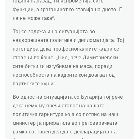
години наназад. Ги испроменија сите
функции, а граѓанинот го ставија на дното. Е
па не може така“.
Тој се задржа и на ситуацијата во
надворешната политика и дипломатијата. Тој
потенцира дека професионалните кадри се
ставени во ќоше. „Ние, рече Димитриевски
сите битки ги изгубивме на маса, поради
неспособноста на кадрите кои доаѓаат од
партиските кујни“.
Во однос на ситуацијата со Бугарија тој рече
дека нему му пречи ставот на нашата
политичка гарнитура која со потпис на наш
министер ја прифатила во преговарачката
рамка составен дел да е декларацијата на