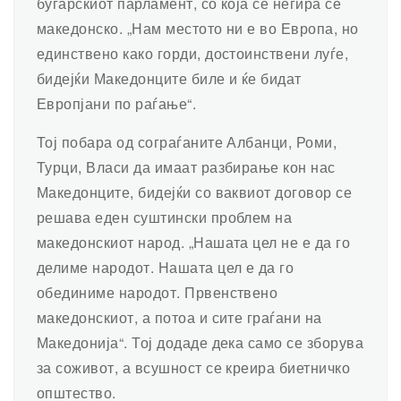
бугарскиот парламент, со која се негира се
македонско. „Нам местото ни е во Европа, но
единствено како горди, достоинствени луѓе,
бидејќи Македонците биле и ќе бидат
Европјани по раѓање“.
Тој побара од сограѓаните Албанци, Роми,
Турци, Власи да имаат разбирање кон нас
Македонците, бидејќи со ваквиот договор се
решава еден суштински проблем на
македонскиот народ. „Нашата цел не е да го
делиме народот. Нашата цел е да го
обединиме народот. Првенствено
македонскиот, а потоа и сите граѓани на
Македонија“. Тој додаде дека само се зборува
за соживот, а всушност се креира биетничко
општество.