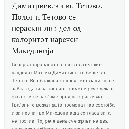
Димитриевски во Тетово:
Полог и Тетово се
нераскинлив дел од
колоритот наречен
Македонија
Вечерва караванот на претседателскиот
кандидат Максим Димитриевски беше во
Тетово. Во обраќањето пред тетовчани тој се
заблагодари на топлиот пречек и рече дека е
факт оти се наоѓаме пред историски чин.
Граѓаните можат да ја променат таа состојба
и за првпат во Македонија да се гласа за, а
не против. Тој рече дека сме жртви на два
политички субјекта од македонскиот блок и