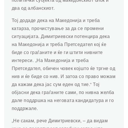
два од албанскиот.
Тој додаде дека на Македонија и треба
катарза, прочистување за да се промени
ситуацијата. Димитриевски потенцира дека
на Македонија и треба Претседател кој ќе
биде со граѓаните и ќе ги штити нивните
интереси. „На Македонија и треба
Претседател, обичен човек којшто ќе тргне од
нив и ќе биде со нив. И затоа со право можам
да кажам дека јас сум еден од тие.“ Тој
објасни дека граѓаните сами, по нивна желба
дале поддршка на неговата кандидатура и го
поддржале.
„Не сакам, рече Димитриевски, – да видам