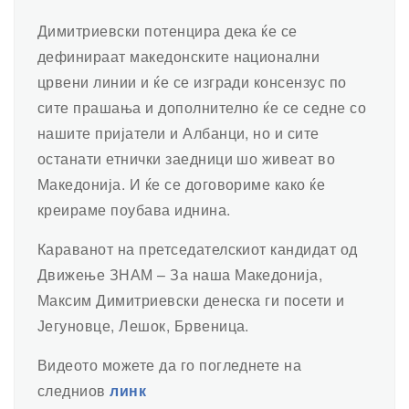
Димитриевски потенцира дека ќе се
дефинираат македонските национални
црвени линии и ќе се изгради консензус по
сите прашања и дополнително ќе се седне со
нашите пријатели и Албанци, но и сите
останати етнички заедници шо живеат во
Македонија. И ќе се договориме како ќе
креираме поубава иднина.
Караванот на претседателскиот кандидат од
Движење ЗНАМ – За наша Македонија,
Максим Димитриевски денеска ги посети и
Јегуновце, Лешок, Брвеница.
Видеото можете да го погледнете на
следниов
линк