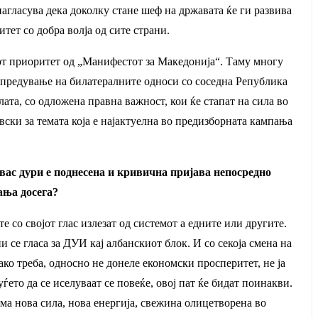
агласува дека доколку стане шеф на државата ќе ги развива
тет со добра волја од сите страни.
етиот приоритет од „Манифестот за Македонија“. Таму многу
напредување на билатералните односи со соседна Република
ата, со одложена правна важност, кои ќе стапат на сила во
ки за темата која е најактуелна во предизборната кампања
вас дури е поднесена и кривична пријава непосредно
ања досега?
 со својот глас излезат од системот а едните или другите.
се гласа за ДУИ кај албанскиот блок. И со секоја смена на
ако треба, односно не донеле економски просперитет, не ја
ѓето да се иселуваат се повеќе, овој пат ќе бидат поинакви.
 има нова сила, нова енергија, свежина олицетворена во