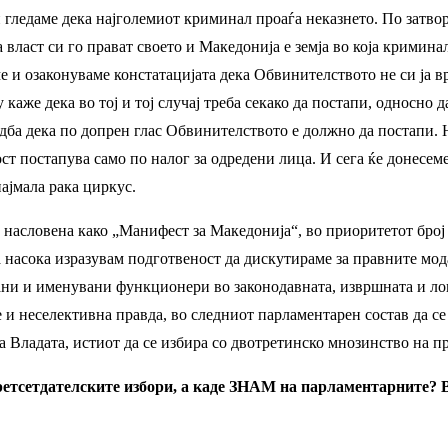
ини гледаме дека најголемиот криминал проаѓа неказнето. По затв
 власт си го прават своето и Македонија е земја во која кримин
ме и озаконуваме констатацијата дека Обвинителството не си ја вр
 каже дека во тој и тој случај треба секако да постапи, односно 
дба дека по допрен глас Обвинителството е должно да постапи. Н
т постапува само по налог за одредени лица. И сега ќе донесеме
ајмала рака циркус.
, насловена како „Манифест за Македонија“, во приоритетот бро
 насока изразувам подготвеност да дискутираме за правните мода
ани и именувани функционери во законодавната, извршната и лок
 и неселективна правда, во следниот парламентарен состав да се
 Владата, истиот да се избира со двотретинско мнозинство на пр
ретсе
т
дателските избори, а каде ЗНАМ на парламентарните? 