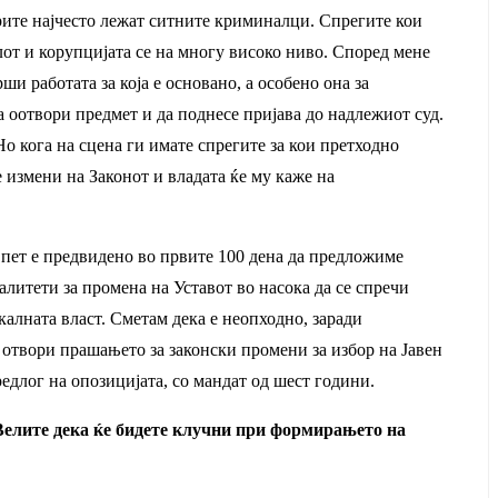
орите најчесто лежат ситните криминалци. Спрегите кои
алот и корупцијата се на многу високо ниво. Според мене
ши работата за која е основано, а особено она за
да оотвори предмет и да поднесе пријава до надлежиот суд.
о кога на сцена ги имате спрегите за кои претходно
 измени на Законот и владата ќе му каже на
ј пет е предвидено во првите 100 дена да предложиме
литети за промена на Уставот во насока да се спречи
алната власт. Сметам дека е неопходно, заради
 отвори прашањето за законски промени за избор на Јавен
едлог на опозицијата, со мандат од шест години.
Велите дека ќе бидете клучни при формирањето на