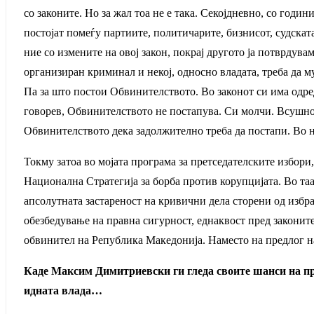
со законите. Но за жал тоа не е така. Секојдневно, со год
постојат помеѓу партиите, политичарите, бизнисот, судската
ние со измените на овој закон, покрај другото ја потврдува
организиран криминал и некој, односно владата, треба да му
Па за што постои Обвинителството. Во законот си има одре
говорев, Обвинителството не постапува. Си молчи. Всушнос
Обвинителството дека задолжително треба да постапи. Во н
Токму затоа во мојата програма за претседателските избори
Национална Стратегија за борба против корупцијата. Во таа
апсолутната застареност на кривични дела сторени од избр
обезбедување на правна сигурност, еднаквост пред законите
обвинител на Република Македонија. Наместо на предлог на
Каде Максим Димитриевски ги гледа своите шанси на п
идната влада…