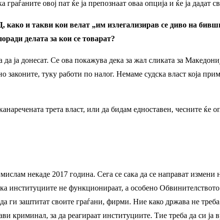
граѓаните овој пат ќе ја препознаат оваа опција и ќе ја дадат 
Д, како и такви кои велат „им излегализирав се диво на бивш
поради делата за кои се товарат?
ба да ја донесат. Се ова покажува дека за жал сликата за Макед
о законите, туку работи по налог. Немаме судска власт која при
канаречената трета власт, или да бидам едноставен, чесните ќе о
ислам некаде 2017 година. Сега се сака да се направат измени на
ка институциите не функционираат, а особено Обвинителството.
, да ги заштитат своите граѓани, фирми. Ние како држава не треб
ви криминал, за да реагираат институциите. Тие треба да си ја 