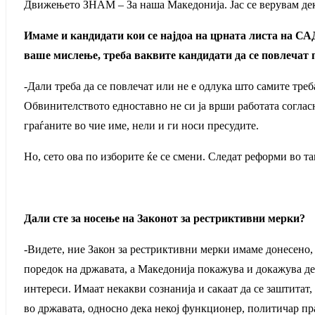
Движењето ЗНАМ – За наша Македонија. Јас се верувам дека 
Имаме и кандидати кои
се најдоа на црната листа на СА
ваше мислењ
е
, треба ваквите кандидати да се повлечат 
-Дали треба да се повлечат или не е одлука што самите тре
Обвинителството едноставно не си ја врши работата согласн
граѓаните во чие име, нели и ги носи пресудите.
Но, сето ова по изборите ќе се смени. Следат реформи во та
Дали сте за носење на Законот за рестриктивни мерки?
-Видете, ние Закон за рестриктивни мерки имаме донесено, м
поредок на државата, а Македонија покажува и докажува де
интереси. Имаат некакви сознанија и сакаат да се заштитат
во државата, односно дека некој функционер, политичар пра