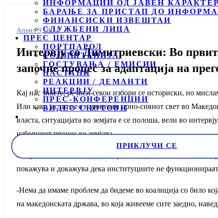
ИНФОРМАЦИИ ОД ЈАВЕН КАРАКТЕ
БАРАЊЕ ЗА ПРИСТАП ДО ИНФОРМА
ФИНАНСИСКИ ИЗВЕШТАИ
СЛУЖБЕНИ ЛИЦА
Април 9, 2024
ПРЕС ЦЕНТАР
ПОРТПАРОЛ
Интервју со Димитриевски: Во првит
СООПШТЕНИЈА
ГОСТУВАЊА / ЕМИСИИ
започне процес за адаптација на пре
НАСТАНИ
РЕАКЦИИ / ДЕМАНТИ
ИНТЕРВЈУ
Кај нас знаете, речиси секои избори се историски, но мисла
ПРЕС-КОНФЕРЕНЦИИ
Или како јас што го нарекувам црно-сивиот свет во Македо
ВИДЕО СПОТОВИ
власта, ситуацијата во земјата е се полоша, вели во интер
изборниот процес во земјава.
ПРИКЛУЧИ СЕ
За црната листа на САД и потребата од носење на Закон за
покажува и докажува дека институциите не функционираат
-Нема да имаме проблем да бидеме во коалиција со било ко
на македонската држава, во која живееме сите заедно, наве