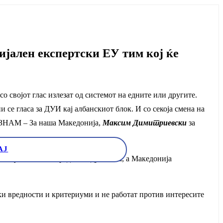
ијален експертски ЕУ тим кој ќе
о својот глас излезат од системот на едните или другите.
се гласа за ДУИ кај албанскиот блок. И со секоја смена на
то ЗНАМ – За наша Македонија,
Максим Димитриевски
за
АЈ
а во уставниот поредок на државата, а Македонија
ски вредности и критериуми и не работат против интересите