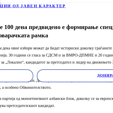
Р
ЦИИ ОД ЈАВЕН КАРАКТЕР
е 100 дена предвидено е формирање спец
говарачката рамка
м дека овие избори можат да бидат историски доколку граѓаните с
нија. 30 години се гласа за СДСМ и за ВМРО-ДПМНЕ и 20 години 
вју за „Локално“, кандидатот за претседател и лидер на движење
ДОНИР
 рестриктивни мерки, Димитриевски оценува дека со тоа се задир
, а особено Обвинителството.
ја партија од моноетничкиот албански блок, доколку се за европ
дува претседателскиот кандидат.