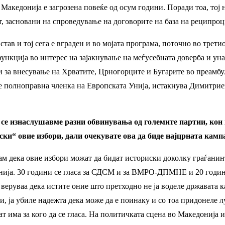
акедонија е загрозена повеќе од осум години. Поради тоа, тој н
, засновани на спроведување на договорите на база на реципроци
 став и тој сега е вграден и во мојата програма, поточно во тр
 функција во интерес на зајакнување на меѓусебната доверба и у
 за внесување на Хрватите, Црногорците и Бугарите во преамбул
 полноправна членка на Европската Унија, истакнува Димитриевс
 се изнаслушавме разни обвинувања од големите партии, кон 
иски“ овие избори, дали очекувате ова да биде најцрната камп
ам дека овие избори можат да бидат историски доколку граѓанинте
нија. 30 години се гласа за СДСМ и за ВМРО-ДПМНЕ и 20 години 
е веруваa дека истите оние што претходно не ја воделе државата к
и, ја убиле надежта дека може да е поинаку и со тоа придонеле лу
 пат има за кого да се гласа. На политичката сцена во Македонија