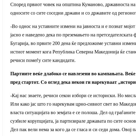
Според првиот човек на општина Куманово, државноста на М
односите со сите соседни држави и со државите од регионот
-Во однос на уставните измени на јавноста и е познат мојот
јасно е наведено дека по преземањето на претседателската
Бугарија, во првите 200 дена ќе предложиме уставни измени
истиот момент кога Република Северна Македонија ќе стане
речиси помеѓу сите кандидати.
Партиите веќе длабоко се навлезени во кампањата. Веќе
пред стартот. Со оглед дека некои ги нарекуваат „истор
-Кај нас знаете, речиси секои избори се историски. Но мисл
Или како јас што го нарекувам црно-сивиот свет во Македо
власта ситуацијата во земјата е се полоша. Дел од граѓанит
сузбиле корупцијата, ја партизирале државата по сите основ
Дел пак вели нема за кого да се гласа и си седи дома. Овој