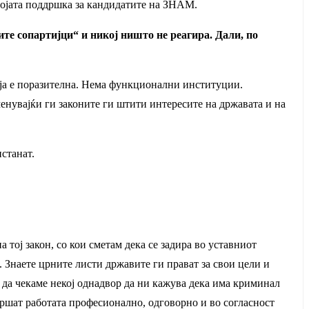
својата поддршка за кандидатите на ЗНАМ.
ите сопартијци“ и никој ништо не реагира. Дали, по
онија е поразителна. Нема функционални институции.
менувајќи ги законите ги штити интересите на државата и на
пстанат.
 тој закон, со кои сметам дека се задира во уставниот
 Знаете црните листи државите ги прават за свои цели и
а да чекаме некој однадвор да ни кажува дека има криминал
вршат работата професионално, одговорно и во согласност