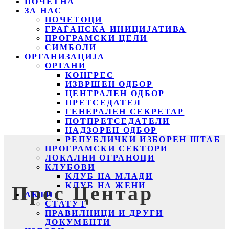
ПОЧЕТНА
ЗА НАС
ПОЧЕТОЦИ
ГРАЃАНСКА ИНИЦИЈАТИВА
ПРОГРАМСКИ ЦЕЛИ
СИМБОЛИ
ОРГАНИЗАЦИЈА
ОРГАНИ
КОНГРЕС
ИЗВРШЕН ОДБОР
ЦЕНТРАЛЕН ОДБОР
ПРЕТСЕДАТЕЛ
ГЕНЕРАЛЕН СЕКРЕТАР
ПОТПРЕТСЕДАТЕЛИ
НАДЗОРЕН ОДБОР
РЕПУБЛИЧКИ ИЗБОРЕН ШТАБ
ПРОГРАМСКИ СЕКТОРИ
ЛОКАЛНИ ОГРАНОЦИ
КЛУБОВИ
КЛУБ НА МЛАДИ
КЛУБ НА ЖЕНИ
Прес Центар
АКТИ
СТАТУТ
ПРАВИЛНИЦИ И ДРУГИ
ДОКУМЕНТИ