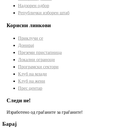
Надзорен одбор
Републички изборен штаб
Корисни линкови
Приклучи се
Донирај
Преземи пристапница
Локални ограноци
Програмски сектори
Клуб на млади
Клуб на жени
Прес центар
Следи не!
Изработено од граѓаните за граѓаните!
Барај