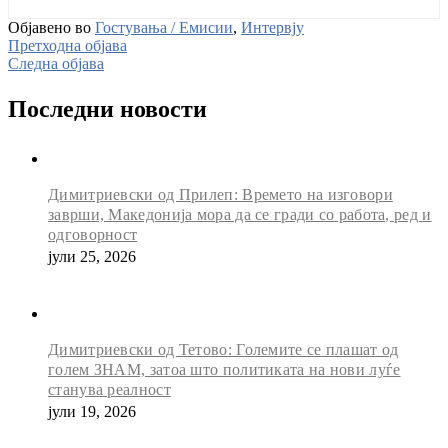
Објавено во
Гостувања / Емисии
,
Интервју
Претходна објава
Следна објава
Последни новости
Димитриевски од Прилеп: Времето на изговори
заврши, Македонија мора да се гради со работа, ред и
одговорност
јули 25, 2026
Димитриевски од Тетово: Големите се плашат од
голем ЗНАМ, затоа што политиката на нови луѓе
станува реалност
јули 19, 2026