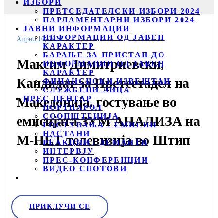
ИЗБОРИ
ПРЕТСЕДАТЕЛСКИ ИЗБОРИ 2024
ПАРЛАМЕНТАРНИ ИЗБОРИ 2024
ЈАВНИ ИНФОРМАЦИИ
ИНФОРМАЦИИ ОД ЈАВЕН
Април 10, 2024
КАРАКТЕР
БАРАЊЕ ЗА ПРИСТАП ДО
Максим Димитриевски,
ИНФОРМАЦИИ ОД ЈАВЕН
КАРАКТЕР
Кандидат за Претсетадел на
ФИНАНСИСКИ ИЗВЕШТАИ
СЛУЖБЕНИ ЛИЦА
ПРЕС ЦЕНТАР
Македонија, гостување во
ПОРТПАРОЛ
СООПШТЕНИЈА
емисијата ЗУМ АНАЛИЗА на
ГОСТУВАЊА / ЕМИСИИ
НАСТАНИ
М-НЕТ телевизија во Штип
РЕАКЦИИ / ДЕМАНТИ
ИНТЕРВЈУ
ПРЕС-КОНФЕРЕНЦИИ
ВИДЕО СПОТОВИ
ПРИКЛУЧИ СЕ