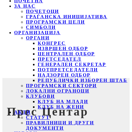
ПОЧЕТНА
ЗА НАС
ПОЧЕТОЦИ
ГРАЃАНСКА ИНИЦИЈАТИВА
ПРОГРАМСКИ ЦЕЛИ
СИМБОЛИ
ОРГАНИЗАЦИЈА
ОРГАНИ
КОНГРЕС
ИЗВРШЕН ОДБОР
ЦЕНТРАЛЕН ОДБОР
ПРЕТСЕДАТЕЛ
ГЕНЕРАЛЕН СЕКРЕТАР
ПОТПРЕТСЕДАТЕЛИ
НАДЗОРЕН ОДБОР
РЕПУБЛИЧКИ ИЗБОРЕН ШТАБ
ПРОГРАМСКИ СЕКТОРИ
ЛОКАЛНИ ОГРАНОЦИ
КЛУБОВИ
КЛУБ НА МЛАДИ
КЛУБ НА ЖЕНИ
Прес Центар
АКТИ
СТАТУТ
ПРАВИЛНИЦИ И ДРУГИ
ДОКУМЕНТИ