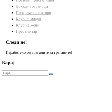
Преземи пристапница
Локални ограноци
Програмски сектори
Клуб на млади
Клуб на жени
Прес центар
Следи не!
Изработено од граѓаните за граѓаните!
Барај