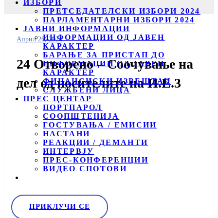
ИЗБОРИ
ПРЕТСЕДАТЕЛСКИ ИЗБОРИ 2024
ПАРЛАМЕНТАРНИ ИЗБОРИ 2024
ЈАВНИ ИНФОРМАЦИИ
ИНФОРМАЦИИ ОД ЈАВЕН
Април 26, 2024
КАРАКТЕР
БАРАЊЕ ЗА ПРИСТАП ДО
24 Отворено – Соочување на
ИНФОРМАЦИИ ОД ЈАВЕН
КАРАКТЕР
дел од носителите на И.Е.3
ФИНАНСИСКИ ИЗВЕШТАИ
СЛУЖБЕНИ ЛИЦА
ПРЕС ЦЕНТАР
ПОРТПАРОЛ
СООПШТЕНИЈА
ГОСТУВАЊА / ЕМИСИИ
НАСТАНИ
РЕАКЦИИ / ДЕМАНТИ
ИНТЕРВЈУ
ПРЕС-КОНФЕРЕНЦИИ
ВИДЕО СПОТОВИ
ПРИКЛУЧИ СЕ