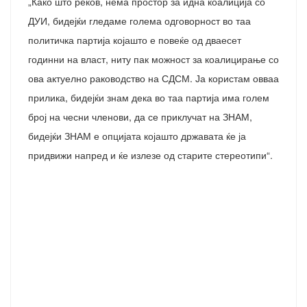
„Како што реков, нема простор за идна коалиција со
ДУИ, бидејќи гледаме голема одговорност во таа
политичка партија којашто е повеќе од дваесет
годинни на власт, ниту пак можност за коалицирање со
ова актуелно раководство на СДСМ. Ја користам овваа
прилика, бидејќи знам дека во таа партија има голем
број на чесни членови, да се приклучат на ЗНАМ,
бидејќи ЗНАМ е опцијата којашто државата ќе ја
придвижи напред и ќе излезе од старите стереотипи“.