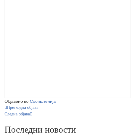
Објавено во
Соопштенија
Претходна објава
Следна објава
Последни новости