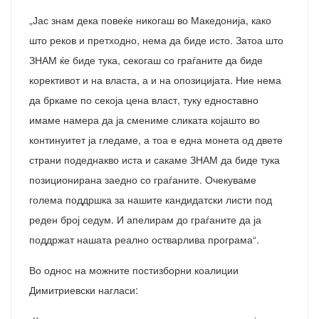
„Јас знам дека повеќе никогаш во Македонија, како
што реков и претходно, нема да биде исто. Затоа што
ЗНАМ ќе биде тука, секогаш со граѓаните да биде
корективот и на власта, а и на опозицијата. Ние нема
да бркаме по секоја цена власт, туку едноставно
имаме намера да ја смениме сликата којашто во
континуитет ја гледаме, а тоа е една монета од двете
страни подеднакво иста и сакаме ЗНАМ да биде тука
позиционирана заедно со граѓаните. Очекуваме
голема поддршка за нашите кандидатски листи под
реден број седум. И апелирам до граѓаните да ја
поддржат нашата реално остварлива програма“.
Во однос на можните постизборни коалиции
Димитриевски нагласи: