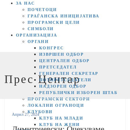
ЗА НАС
ПОЧЕТОЦИ
ГРАЃАНСКА ИНИЦИЈАТИВА
ПРОГРАМСКИ ЦЕЛИ
СИМБОЛИ
ОРГАНИЗАЦИЈА
ОРГАНИ
КОНГРЕС
ИЗВРШЕН ОДБОР
ЦЕНТРАЛЕН ОДБОР
ПРЕТСЕДАТЕЛ
ГЕНЕРАЛЕН СЕКРЕТАР
Прес Центар
ПОТПРЕТСЕДАТЕЛИ
НАДЗОРЕН ОДБОР
РЕПУБЛИЧКИ ИЗБОРЕН ШТАБ
ПРОГРАМСКИ СЕКТОРИ
ЛОКАЛНИ ОГРАНОЦИ
КЛУБОВИ
Април 27, 2024
КЛУБ НА МЛАДИ
КЛУБ НА ЖЕНИ
Димитриевски: Очекуваме