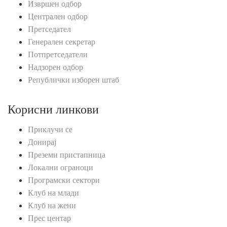
Извршен одбор
Централен одбор
Претседател
Генерален секретар
Потпретседатели
Надзорен одбор
Републички изборен штаб
Корисни линкови
Приклучи се
Донирај
Преземи пристапница
Локални ограноци
Програмски сектори
Клуб на млади
Клуб на жени
Прес центар