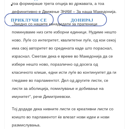
тоа формираше трета опција во државата, а тоа
дефинитивно е Движење ЗНАМ – За наша Македонија.
ПРИКЛУЧИ СЕ
ДОНИРАЈ
„Заедно со нашите канадидати за пратеници
поминуваме низ сите изборни единици. Нудиме нешто
ново. Луѓе со интегритет, квалитетни луѓе, од кои секој
има свој авторитет во средината каде што пораснал,
израснал. Сметам дека е време во Македонија да се
избере нешто ново, поразлично од досега од
класичното клише, едни исти луѓе во континуитет да ги
гледаме во парламентот. Дел од другите листи, се
листи за аболиција, помилување и добивање на
имунитет“, рече Димитриевски.
Тој додаде дека нивните листи се креативни листи со
коишто во парламентот ќе влезат нови идеи и нови
размислувања.