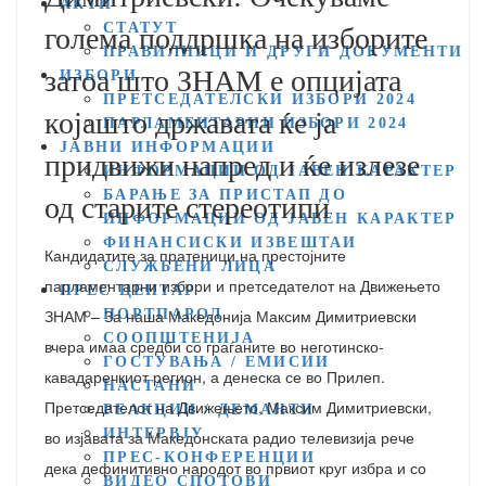
АКТИ
СТАТУТ
голема поддршка на изборите
ПРАВИЛНИЦИ И ДРУГИ ДОКУМЕНТИ
затоа што ЗНАМ е опцијата
ИЗБОРИ
ПРЕТСЕДАТЕЛСКИ ИЗБОРИ 2024
којашто државата ќе ја
ПАРЛАМЕНТАРНИ ИЗБОРИ 2024
ЈАВНИ ИНФОРМАЦИИ
придвижи напред и ќе излезе
ИНФОРМАЦИИ ОД ЈАВЕН КАРАКТЕР
БАРАЊЕ ЗА ПРИСТАП ДО
од старите стереотипи
ИНФОРМАЦИИ ОД ЈАВЕН КАРАКТЕР
ФИНАНСИСКИ ИЗВЕШТАИ
Кандидатите за пратеници на престојните
СЛУЖБЕНИ ЛИЦА
парламентарни избори и претседателот на Движењето
ПРЕС ЦЕНТАР
ЗНАМ – За наша Македонија Максим Димитриевски
ПОРТПАРОЛ
СООПШТЕНИЈА
вчера имаа средби со граѓаните во неготинско-
ГОСТУВАЊА / ЕМИСИИ
кавадаречкиот регион, а денеска се во Прилеп.
НАСТАНИ
Претседателот на Движењето, Максим Димитриевски,
РЕАКЦИИ / ДЕМАНТИ
ИНТЕРВЈУ
во изјавата за Македонската радио телевизија рече
ПРЕС-КОНФЕРЕНЦИИ
дека дефинитивно народот во првиот круг избра и со
ВИДЕО СПОТОВИ