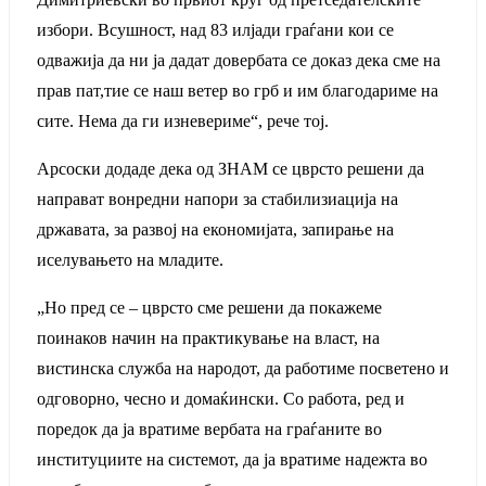
избори. Всушност, над 83 илјади граѓани кои се
одважија да ни ја дадат довербата се доказ дека сме на
прав пат,тие се наш ветер во грб и им благодариме на
сите. Нема да ги изневериме“, рече тој.
Арсоски додаде дека од ЗНАМ се цврсто решени да
направат вонредни напори за стабилизиација на
државата, за развој на економијата, запирање на
иселувањето на младите.
„Но пред се – цврсто сме решени да покажеме
поинаков начин на практикување на власт, на
вистинска служба на народот, да работиме посветено и
одговорно, чесно и домаќински. Со работа, ред и
поредок да ја вратиме вербата на граѓаните во
институциите на системот, да ја вратиме надежта во