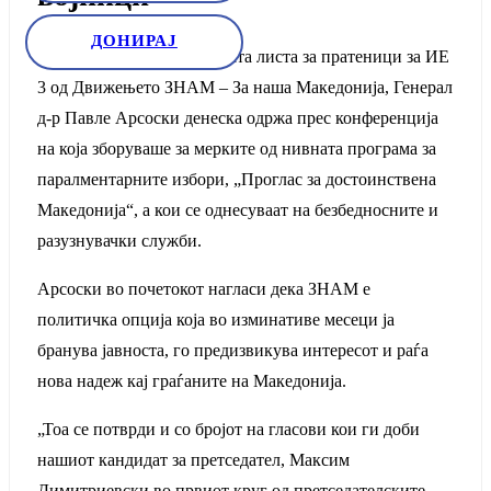
ДОНИРАЈ
Носителот на кандидатската листа за пратеници за ИЕ
3 од Движењето ЗНАМ – За наша Македонија, Генерал
д-р Павле Арсоски денеска одржа прес конференција
на која зборуваше за мерките од нивната програма за
паралментарните избори, „Проглас за достоинствена
Македонија“, а кои се однесуваат на безбедносните и
разузнувачки служби.
Арсоски во почетокот нагласи дека ЗНАМ е
политичка опција која во изминативе месеци ја
бранува јавноста, го предизвикува интересот и раѓа
нова надеж кај граѓаните на Македонија.
„Тоа се потврди и со бројот на гласови кои ги доби
нашиот кандидат за претседател, Максим
Димитриевски во првиот круг од претседателските