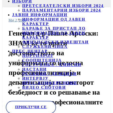
ИЗБОРИ
ПРЕТСЕДАТЕЛСКИ ИЗБОРИ 2024
ПАРЛАМЕНТАРНИ ИЗБОРИ 2024
ЈАВНИ ИНФОРМАЦИИ
ИНФОРМАЦИИ ОД ЈАВЕН
Мај 2, 2024
КАРАКТЕР
БАРАЊЕ ЗА ПРИСТАП ДО
Генерал д-р Павле Арсоски:
ИНФОРМАЦИИ ОД ЈАВЕН
КАРАКТЕР
ЗНАМ ќе го врати
ФИНАНСИСКИ ИЗВЕШТАИ
СЛУЖБЕНИ ЛИЦА
ПРЕС ЦЕНТАР
достоинството на
ПОРТПАРОЛ
СООПШТЕНИЈА
униформата со целосна
ГОСТУВАЊА / ЕМИСИИ
НАСТАНИ
професионализиција и
РЕАКЦИИ / ДЕМАНТИ
ИНТЕРВЈУ
департизација на секторот
ПРЕС-КОНФЕРЕНЦИИ
ВИДЕО СПОТОВИ
безбедност и со решавање на
статусот на професионалните
ПРИКЛУЧИ СЕ
војници