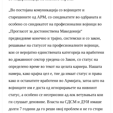
„Во постојана комуникација со војниците и
старешините од АРМ, со синдикатите во одбраната и
особено со синдикатот на професионални војници во
„Прогласот за достоинствена Македонија“
предвидовме конечно и трајно, системски и со закон,
решавање на статусот на професионалните војници,
кои се веројатно единствената категорија на вработени
во државниот сектор уредена со Закон, со статус на
определено време во текот на целата кариера. Нашата
намера, како крајна цел е, тие да имаат статус и права
како и останатите вработени во Армијата, затоа што на
војниците им е доста од игнорирањете на нивниот
статус, а особено се несериозни ад-хок ветувањата кои
ги слушаат деновиве. Власта на СДСМ и ДУИ имаше
долги 7 години да го реши овој проблем и не го стори