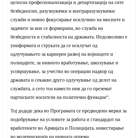
целосна професионализација и департизација на сите
безбедносни, разузнувачки и контраразузнувачки
служби и нивно фокусирање исклучиво на мисиите и
задачите за кои се формирани, во служба на
безбедноста и стабилноста на државата. Недозволиво е
униформата и струката да се исклучат од
одлучувањето за кариерен развој на војниците и
полицајите, за нивното вработување, школување и
усовршување, за учество во операции надвор од
државата и секакво друго одлучување од делот на
службата, а сето тоа наместо нив да го преземат
партиските носители на политички функции“.
Тој додаде дека во Програмата се предвидени мерки за
подобрување на условите за работа и стандардот на
вработените во Армијата и Полицијата, инвестирање
во модернизација на нивната опрема.