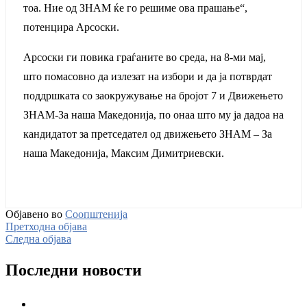
тоа. Ние од ЗНАМ ќе го решиме ова прашање“,
потенцира Арсоски.
Арсоски ги повика граѓаните во среда, на 8-ми мај,
што помасовно да излезат на избори и да ја потврдат
поддршката со заокружување на бројот 7 и Движењето
ЗНАМ-За наша Македонија, по онаа што му ја дадоа на
кандидатот за претседател од движењето ЗНАМ – За
наша Македонија, Максим Димитриевски.
Објавено во
Соопштенија
Претходна објава
Следна објава
Последни новости