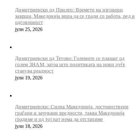
Димитриевски од Прилеп: Времето на изговори
заврши, Македонија мора да се гради со работа, ред и
одговорност
јули 25, 2026
Димитриевски од Тетово: Големите се плашат од
голем ЗНАМ, затоа што политиката на нови луѓе
станува реалност
јули 19, 2026
Димитриевски: Силна Македонија, достоинствени
граѓани и зачувани вредности, таква Македонија
градиме и од тој пат нема да отстапиме
јули 18, 2026