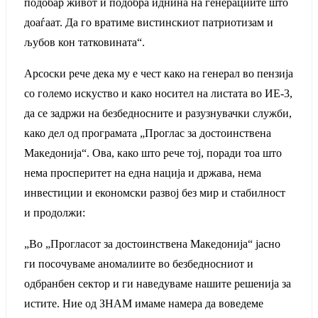
подобар живот и подобра иднина на генерациите што
доаѓаат. Да го вратиме вистинскиот патриотизам и
љубов кон татковината“.
Арсоски рече дека му е чест како на генерал во пензија
со големо искуство и како носител на листата во ИЕ-3,
да се задржи на безбедносните и разузнувачки служби,
како дел од програмата „Проглас за достоинствена
Македонија“. Ова, како што рече тој, поради тоа што
нема просперитет на една нација и држава, нема
инвестиции и економски развој без мир и стабилност
и продолжи:
„Во „Прогласот за достоинствена Македонија“ јасно
ги посочуваме аномалиите во безбедносниот и
одбранбен сектор и ги наведуваме нашите решенија за
истите. Ние од ЗНАМ имаме намера да воведеме