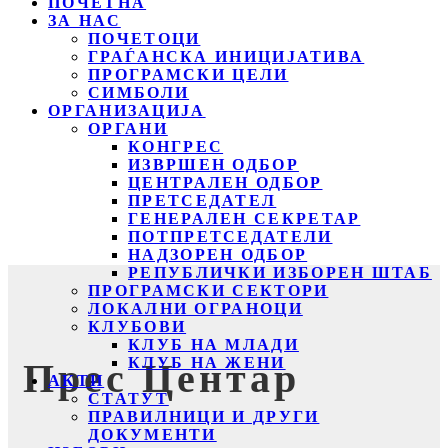
ПОЧЕТНА
ЗА НАС
ПОЧЕТОЦИ
ГРАЃАНСКА ИНИЦИЈАТИВА
ПРОГРАМСКИ ЦЕЛИ
СИМБОЛИ
ОРГАНИЗАЦИЈА
ОРГАНИ
КОНГРЕС
ИЗВРШЕН ОДБОР
ЦЕНТРАЛЕН ОДБОР
ПРЕТСЕДАТЕЛ
ГЕНЕРАЛЕН СЕКРЕТАР
ПОТПРЕТСЕДАТЕЛИ
НАДЗОРЕН ОДБОР
РЕПУБЛИЧКИ ИЗБОРЕН ШТАБ
ПРОГРАМСКИ СЕКТОРИ
ЛОКАЛНИ ОГРАНОЦИ
КЛУБОВИ
КЛУБ НА МЛАДИ
КЛУБ НА ЖЕНИ
Прес Центар
АКТИ
СТАТУТ
ПРАВИЛНИЦИ И ДРУГИ
ДОКУМЕНТИ