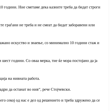
0 години. Ние сметаме дека казните треба да бидат строги
е граѓани не треба и не смеат да бидат заборавени или
кажано искуство и знаење, со минимално 10 години стаж и
шест години. Со оваа мерка, тие ќе мора постојано да ја
ција на нивната работа.
адри да останат во нив“, рече Стојчевски.
его секој од нас е дел од решението и треба здружено да се