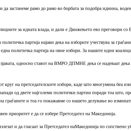
 да застанеме рамо до рамо во борбата за подобра иднина, воде
алициите за идната влада, и дали е Движењето ево преговори 
литичка партија најави дека на изборите учествува за граѓанит
у една политичка партија на овие избори. За нашите идни коали
изјавата, односно ставот на ВМРО ДПМНЕ дека се надеваат дека н
от круг на претседателските избори, каде што многумина беа из
апади од двете најголеми политички партии поради тоа што, пре
 на граѓаните и тоа го покажавме со нашето делување во изминат
вен приоритет е да се избере Претседател на Македонија.
лезат и да гласаат за Претседател наМакедонија по сопствено 