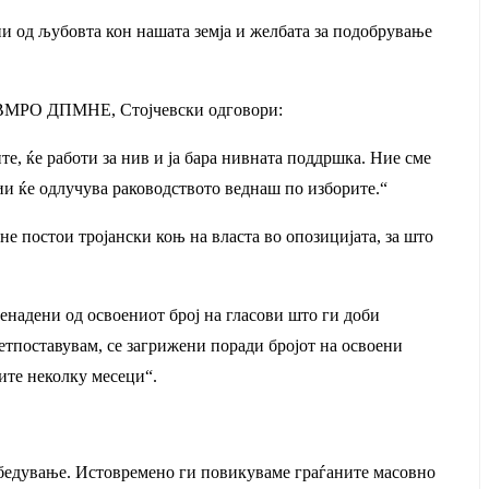
ни од љубовта кон нашата земја и желбата за подобрување
со ВМРО ДПМНЕ, Стојчевски одговори:
е, ќе работи за нив и ја бара нивната поддршка. Ние сме
ции ќе одлучува раководството веднаш по изборите.“
е постои тројански коњ на власта во опозицијата, за што
ненадени од освоениот број на гласови што ги доби
тпоставувам, се загрижени поради бројот на освоени
ите неколку месеци“.
убедување. Истовремено ги повикуваме граѓаните масовно