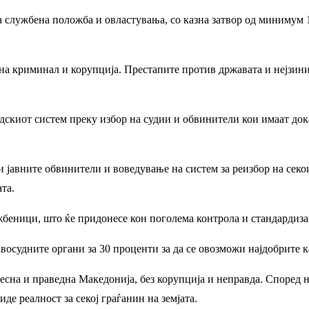
а службена положба и овластувања, со казна затвор од минимум 1
на криминал и корупција. Престапите против државата и нејзинит
судскиот систем преку избор на судии и обвинители кои имаат до
 јавните обвинители и воведување на систем за реизбор на секои 
та.
жбеници, што ќе придонесе кон поголема контрола и стандардиза
восудните органи за 30 проценти за да се овозможи најдобрите к
очесна и праведна Македонија, без корупција и неправда. Според н
иде реалност за секој граѓанин на земјата.