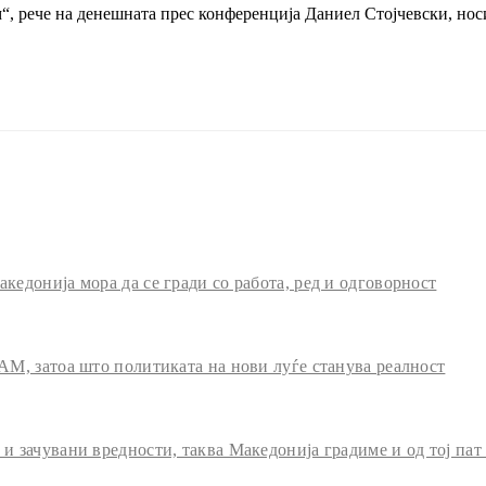
“, рече на денешната прес конференција Даниел Стојчевски, нос
едонија мора да се гради со работа, ред и одговорност
АМ, затоа што политиката на нови луѓе станува реалност
 зачувани вредности, таква Македонија градиме и од тој пат