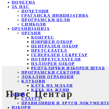
ПОЧЕТНА
ЗА НАС
ПОЧЕТОЦИ
ГРАЃАНСКА ИНИЦИЈАТИВА
ПРОГРАМСКИ ЦЕЛИ
СИМБОЛИ
ОРГАНИЗАЦИЈА
ОРГАНИ
КОНГРЕС
ИЗВРШЕН ОДБОР
ЦЕНТРАЛЕН ОДБОР
ПРЕТСЕДАТЕЛ
ГЕНЕРАЛЕН СЕКРЕТАР
ПОТПРЕТСЕДАТЕЛИ
НАДЗОРЕН ОДБОР
РЕПУБЛИЧКИ ИЗБОРЕН ШТАБ
ПРОГРАМСКИ СЕКТОРИ
ЛОКАЛНИ ОГРАНОЦИ
КЛУБОВИ
КЛУБ НА МЛАДИ
КЛУБ НА ЖЕНИ
Прес Центар
АКТИ
СТАТУТ
ПРАВИЛНИЦИ И ДРУГИ ДОКУМЕНТ
ИЗБОРИ