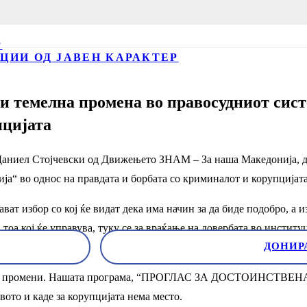
Р
ЦИИ ОД ЈАВЕН КАРАКТЕР
темелна промена во правосудниот систем
пцијата
Даниел Стојчевски од Движењето ЗНАМ – За наша Македонија, де
ја“ во однос на правдата и борбата со криминалот и корупцијата
ват избор со кој ќе видат дека има начин за да биде подобро, а и
а тоа кој ќе управува, туку се за враќање на довербата во институ
ДОНИР
ајни промени. Нашата програма, “ПРОГЛАС ЗА ДОСТОИНСТВЕНА
вото и каде за корупцијата нема место.