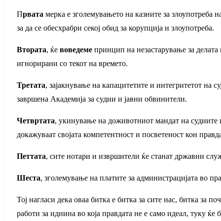
П
рвата
мерка е зголемувањето на казните за злоупотреба н
за да се обесхрабри секој обид за корупција и злоупотреба.
Втората
, ќе
воведеме
принцип на незастарување за делата 
игнорирани со текот на времето.
Третата
, зајакнување на капацитетите и интегритетот на 
завршена Академија за судии и јавни обвинители.
Четвртата
, укинување на доживотниот мандат на судиите и
докажуваат својата компетентност и посветеност кон правда
Петтата
, сите нотари и извршители ќе станат државни слу
Шеста
, зголемување на платите за администрацијата во пра
Тој нагласи дека оваа битка е битка за сите нас, битка за п
работи за иднина во која правдата не е само идеал, туку ќе б