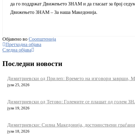
да го поддржат Движењето ЗНАМ и да гласаат за број седум
Движењето ЗНАМ – За наша Македонија.
Објавено во
Соопштенија
Претходна објава
Следна објава
Последни новости
Димитриевски од Прилеп: Времето на изговори заврши, Мак
јули 25, 2026
Димитриевски од Тетово: Големите се плашат од голем ЗН
јули 19, 2026
Димитриевски: Силна Македонија, достоинствени граѓани и
јули 18, 2026