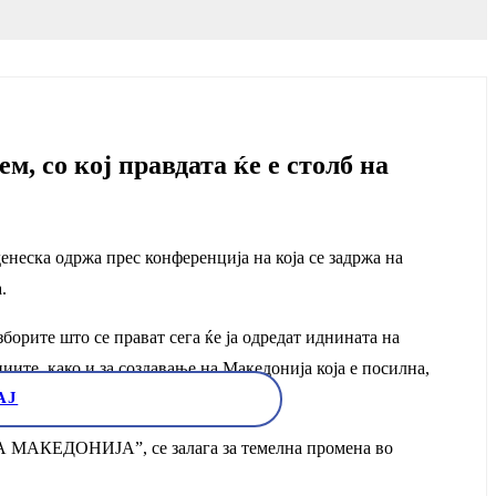
, со кој правдата ќе е столб на
неска одржа прес конференција на која се задржа на
.
зборите што се прават сега ќе ја одредат иднината на
циите, како и за создавање на Македонија која е посилна,
АЈ
 МАКЕДОНИЈА”, се залага за темелна промена во