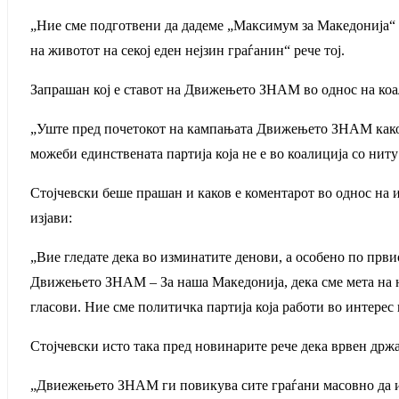
„Ние сме подготвени да дадеме „Максимум за Македонија“ и
на животот на секој еден нејзин граѓанин“ рече тој.
Запрашан кој е ставот на Движењето ЗНАМ во однос на ко
„Уште пред почетокот на кампањата Движењето ЗНАМ како по
можеби единствената партија која не е во коалиција со нит
Стојчевски беше прашан и каков е коментарот во однос на 
изјави:
„Вие гледате дека во изминатите денови, а особено по први
Движењето ЗНАМ – За наша Македонија, дека сме мета на н
гласови. Ние сме политичка партија која работи во интерес
Стојчевски исто така пред новинарите рече дека врвен држа
„Двиежењето ЗНАМ ги повикува сите граѓани масовно да из