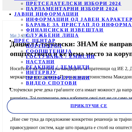
ПРЕТСЕДАТЕЛСКИ ИЗБОРИ 2024
ПАРЛАМЕНТАРНИ ИЗБОРИ 2024
ЈАВНИ ИНФОРМАЦИИ
ИНФОРМАЦИИ ОД ЈАВЕН КАРАКТЕ
БАРАЊЕ ЗА ПРИСТАП ДО ИНФОРМА
ФИНАНСИСКИ ИЗВЕШТАИ
СЛУЖБЕНИ ЛИЦА
Мај 3, 2024
ПРЕС ЦЕНТАР
Даниел Стојчевски: ЗНАМ ќе направи 
ПОРТПАРОЛ
СООПШТЕНИЈА
општеството и ќе нема место за кору
ГОСТУВАЊА / ЕМИСИИ
НАСТАНИ
РЕАКЦИИ / ДЕМАНТИ
Носителот на листата на кандидати за пратеници од ИЕ 2, 
ИНТЕРВЈУ
мерките од програмата „Проглас за достоинствена Македони
ПРЕС-КОНФЕРЕНЦИИ
ВИДЕО СПОТОВИ
Стојчевски рече дека граѓаните сега имаат можност да напра
нацијата. Тој потенцира дека изборите овој пат не се само з
ПРИКЛУЧИ СЕ
почесна, и поправедна.
„Ние сме тука да предложиме конкретни решенија за тр
правосудниот систем, каде што правдата е столб на општест