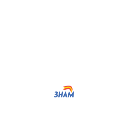
обраниската говорница како пратеник ќе го користи само
арапејовски кажа дека надежта кај нив е уништена и
о конкретни политики ќе им ја врати надежта, давајќи им
и, квалитети, професионализам и знаење. Со тоа ќе се
та.
истички, поставувањето на црвените линии не се
 почнаа да се чувствуваат како граѓани од втор ред и
 секој ќе биде на своето. Затоа ЗНАМ ќе се залага за
т, историјата и културното наследство.“