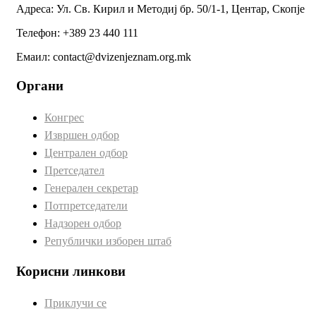
Адреса: Ул. Св. Кирил и Методиј бр. 50/1-1, Центар, Скопје
Телефон: +389 23 440 111
Емаил: contact@dvizenjeznam.org.mk
Органи
Конгрес
Извршен одбор
Централен одбор
Претседател
Генерален секретар
Потпретседатели
Надзорен одбор
Републички изборен штаб
Корисни линкови
Приклучи се