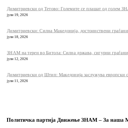
Димитриевски од Тетово: Големите се плашат од голем ЗН
јули 19, 2026
Димитриевски: Силна Македонија, достоинствени граѓани и
јули 18, 2026
ЗНАМ на терен во Битола: Силна држава, сигурни граѓани
јули 12, 2026
Димитриевски од Штип: Македонија заслужува европски с
јули 11, 2026
Политичка партија Движење ЗНАМ – За наша 