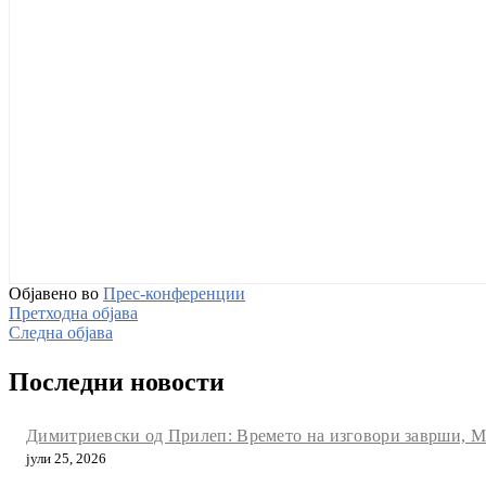
Објавено во
Прес-конференции
Претходна објава
Следна објава
Последни новости
Димитриевски од Прилеп: Времето на изговори заврши, Мак
јули 25, 2026