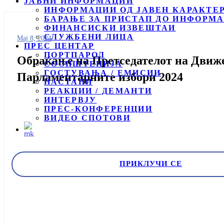
ЈАВНИ ИНФОРМАЦИИ
ИНФОРМАЦИИ ОД ЈАВЕН КАРАКТЕ
БАРАЊЕ ЗА ПРИСТАП ДО ИНФОРМА
ФИНАНСИСКИ ИЗВЕШТАИ
СЛУЖБЕНИ ЛИЦА
Мај 8, 2024
ПРЕС ЦЕНТАР
ПОРТПАРОЛ
Обраќање на Претседателот на Движ
СООПШТЕНИЈА
ГОСТУВАЊА / ЕМИСИИ
Парламентарните избори 2024
НАСТАНИ
РЕАКЦИИ / ДЕМАНТИ
ИНТЕРВЈУ
ПРЕС-КОНФЕРЕНЦИИ
ВИДЕО СПОТОВИ
ПРИКЛУЧИ СЕ