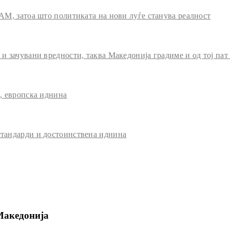
АМ, затоа што политиката на нови луѓе станува реалност
 зачувани вредности, таква Македонија градиме и од тој пат
, европска иднина
тандарди и достоинствена иднина
Македонија