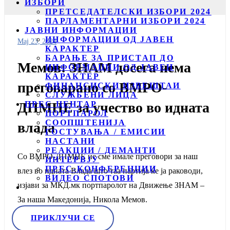
ИЗБОРИ
ПРЕТСЕДАТЕЛСКИ ИЗБОРИ 2024
ПАРЛАМЕНТАРНИ ИЗБОРИ 2024
ЈАВНИ ИНФОРМАЦИИ
ИНФОРМАЦИИ ОД ЈАВЕН
Мај 23, 2024
КАРАКТЕР
БАРАЊЕ ЗА ПРИСТАП ДО
Мемов: ЗНАМ досега нема
ИНФОРМАЦИИ ОД ЈАВЕН
КАРАКТЕР
преговарано со ВМРО-
ФИНАНСИСКИ ИЗВЕШТАИ
СЛУЖБЕНИ ЛИЦА
ПРЕС ЦЕНТАР
ДПМНЕ за учество во идната
ПОРТПАРОЛ
СООПШТЕНИЈА
влада
ГОСТУВАЊА / ЕМИСИИ
НАСТАНИ
РЕАКЦИИ / ДЕМАНТИ
Со ВМРО-ДПМНЕ не сме имале преговори за наш
ИНТЕРВЈУ
ПРЕС-КОНФЕРЕНЦИИ
влез во идната Влада што таа партија ќе ја раководи,
ВИДЕО СПОТОВИ
изјави за МКД.мк портпаролот на Движење ЗНАМ –
За наша Македонија, Никола Мемов.
ПРИКЛУЧИ СЕ