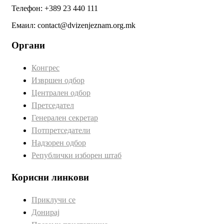
Телефон: +389 23 440 111
Емаил: contact@dvizenjeznam.org.mk
Органи
Конгрес
Извршен одбор
Централен одбор
Претседател
Генерален секретар
Потпретседатели
Надзорен одбор
Републички изборен штаб
Корисни линкови
Приклучи се
Донирај