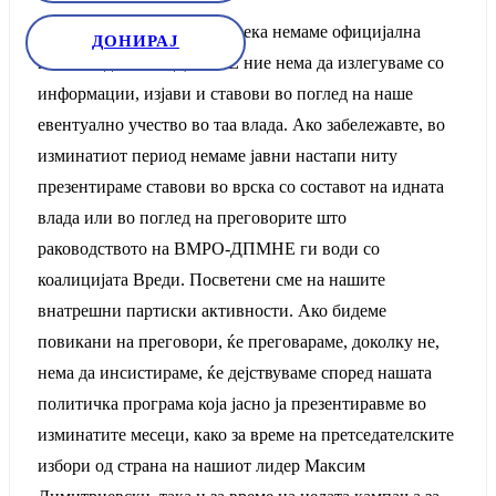
„Нашиот став е дека сè додека немаме официјална
ДОНИРАЈ
покана од ВМРО-ДПМНЕ ние нема да излегуваме со
информации, изјави и ставови во поглед на наше
евентуално учество во таа влада. Ако забележавте, во
изминатиот период немаме јавни настапи ниту
презентираме ставови во врска со составот на идната
влада или во поглед на преговорите што
раководството на ВМРО-ДПМНЕ ги води со
коалицијата Вреди. Посветени сме на нашите
внатрешни партиски активности. Ако бидеме
повикани на преговори, ќе преговараме, доколку не,
нема да инсистираме, ќе дејствуваме според нашата
политичка програма која јасно ја презентиравме во
изминатите месеци, како за време на претседателските
избори од страна на нашиот лидер Максим