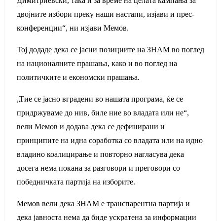
Димитриевски, така и за време на целата кампања за
двојните избори преку наши настапи, изјави и прес-
конференции“, ни изјави Мемов.
Тој додаде дека се јасни позициите на ЗНАМ во поглед
на националните прашања, како и во поглед на
политичките и економски прашања.
„Тие се јасно вградени во нашата програма, ќе се
придржуваме до нив, биле ние во владата или не“,
вели Мемов и додава дека се дефинирани и
принципите на идна соработка со владата или на идно
владино коалицирање и повторно нагласува дека
досега нема покана за разговори и преговори со
победничката партија на изборите.
Meмов вели дека ЗНАМ е транспарентна партија и
дека јавноста нема да биде ускратена за информации