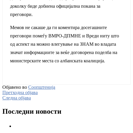
доколку биде добиена официјална покана за
преговори.
Мемов не сакаше да ги коментира досегашните
преговори помеѓу ВМРО-ДПМНЕ и Вреди ниту што
од аспект на можно влегување на ЗНАМ во владата
значат информациите за веќе договорена поделба на
министерските места со албанската коалиција.
Објавено во
Соопштенија
Претходна објава
Следна објава
Последни новости