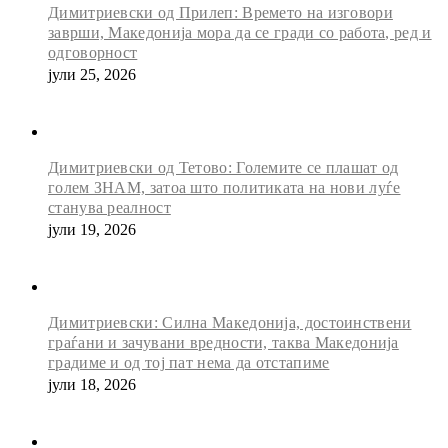
Димитриевски од Прилеп: Времето на изговори
заврши, Македонија мора да се гради со работа, ред и
одговорност
јули 25, 2026
Димитриевски од Тетово: Големите се плашат од
голем ЗНАМ, затоа што политиката на нови луѓе
станува реалност
јули 19, 2026
Димитриевски: Силна Македонија, достоинствени
граѓани и зачувани вредности, таква Македонија
градиме и од тој пат нема да отстапиме
јули 18, 2026