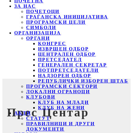
ПОЧЕТНА
ЗА НАС
ПОЧЕТОЦИ
ГРАЃАНСКА ИНИЦИЈАТИВА
ПРОГРАМСКИ ЦЕЛИ
СИМБОЛИ
ОРГАНИЗАЦИЈА
ОРГАНИ
КОНГРЕС
ИЗВРШЕН ОДБОР
ЦЕНТРАЛЕН ОДБОР
ПРЕТСЕДАТЕЛ
ГЕНЕРАЛЕН СЕКРЕТАР
ПОТПРЕТСЕДАТЕЛИ
НАДЗОРЕН ОДБОР
РЕПУБЛИЧКИ ИЗБОРЕН ШТАБ
ПРОГРАМСКИ СЕКТОРИ
ЛОКАЛНИ ОГРАНОЦИ
КЛУБОВИ
КЛУБ НА МЛАДИ
КЛУБ НА ЖЕНИ
Прес Центар
АКТИ
СТАТУТ
ПРАВИЛНИЦИ И ДРУГИ
ДОКУМЕНТИ