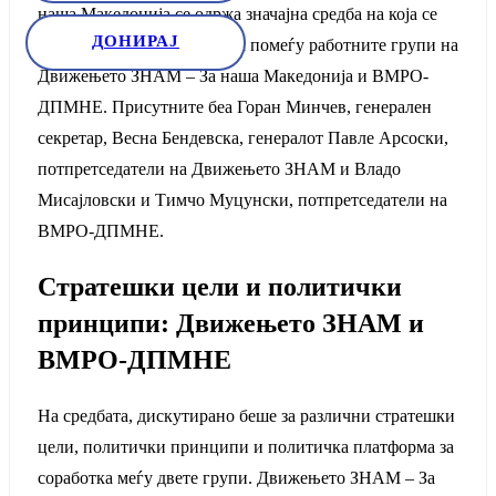
наша Македонија се одржа значајна средба на која се
ДОНИРАЈ
разговараше за соработката помеѓу работните групи на
Движењето ЗНАМ – За наша Македонија и ВМРО-
ДПМНЕ. Присутните беа Горан Минчев, генерален
секретар, Весна Бендевска, генералот Павле Арсоски,
потпретседатели на Движењето ЗНАМ и Владо
Мисајловски и Тимчо Муцунски, потпретседатели на
ВМРО-ДПМНЕ.
Стратешки цели и политички
принципи: Движењето ЗНАМ и
ВМРО-ДПМНЕ
На средбата, дискутирано беше за различни стратешки
цели, политички принципи и политичка платформа за
соработка меѓу двете групи. Движењето ЗНАМ – За