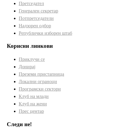
Претседател
Генерален секретар
Потпретседатели
Надзорен одбор
Републички изборен штаб
Корисни линкови
Приклучи се
Донирај
Преземи пристапница
Локални ограноци
Програмски сектори
Клуб на млади
Клуб на жени
Прес центар
Следи не!