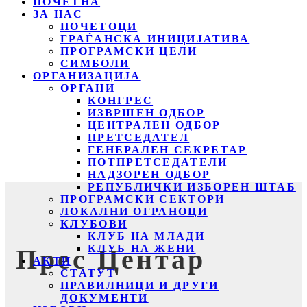
ПОЧЕТНА
ЗА НАС
ПОЧЕТОЦИ
ГРАЃАНСКА ИНИЦИЈАТИВА
ПРОГРАМСКИ ЦЕЛИ
СИМБОЛИ
ОРГАНИЗАЦИЈА
ОРГАНИ
КОНГРЕС
ИЗВРШЕН ОДБОР
ЦЕНТРАЛЕН ОДБОР
ПРЕТСЕДАТЕЛ
ГЕНЕРАЛЕН СЕКРЕТАР
ПОТПРЕТСЕДАТЕЛИ
НАДЗОРЕН ОДБОР
РЕПУБЛИЧКИ ИЗБОРЕН ШТАБ
ПРОГРАМСКИ СЕКТОРИ
ЛОКАЛНИ ОГРАНОЦИ
КЛУБОВИ
КЛУБ НА МЛАДИ
КЛУБ НА ЖЕНИ
Прес Центар
АКТИ
СТАТУТ
ПРАВИЛНИЦИ И ДРУГИ
ДОКУМЕНТИ