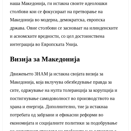
наша Македонија, ги истакна своите идеолошки
столбови кои се фокусираат на претворање на
Македонија во модерна, демократска, европска
држава. Овие столбови се засноваат на илинденските
и асномските вредности, со цел достоинствена
интеграција во Европската Унија.
Визија за Македонија
Движењето ЗНАМ ја истакна својата визија за
Македонија, која вклучува обезбедување правда за
сите, одржување на нулта толеранција за корупција и
постигнување самодоволност во производството на
храна и енергија. Дополнително, тие ја истакнаа
потребата од забрзани и ефикасни реформи во
економијата и социјалните политики за подобрување