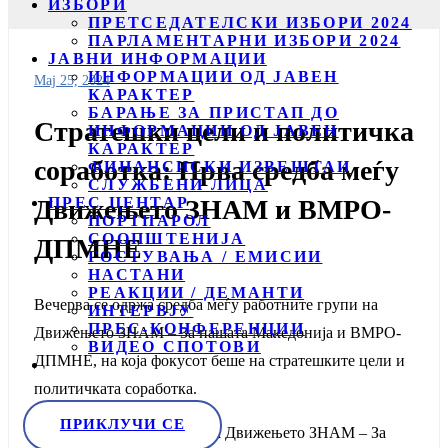
ИЗБОРИ
ПРЕТСЕДАТЕЛСКИ ИЗБОРИ 2024
ПАРЛАМЕНТАРНИ ИЗБОРИ 2024
ЈАВНИ ИНФОРМАЦИИ
ИНФОРМАЦИИ ОД ЈАВЕН
Мај 25, 2024
КАРАКТЕР
БАРАЊЕ ЗА ПРИСТАП ДО
Стратешки цели и политичка
ИНФОРМАЦИИ ОД ЈАВЕН
КАРАКТЕР
соработка: Прва средба меѓу
ФИНАНСИСКИ ИЗВЕШТАИ
СЛУЖБЕНИ ЛИЦА
ПРЕС ЦЕНТАР
Движењето ЗНАМ и ВМРО-
ПОРТПАРОЛ
СООПШТЕНИЈА
ДПМНЕ
ГОСТУВАЊА / ЕМИСИИ
НАСТАНИ
РЕАКЦИИ / ДЕМАНТИ
Вечерва се одржа средба меѓу работните групи на
ИНТЕРВЈУ
ПРЕС-КОНФЕРЕНЦИИ
Движењето ЗНАМ – За нашата Македонија и ВМРО-
ВИДЕО СПОТОВИ
ДПМНЕ, на која фокусот беше на стратешките цели и
политичката соработка.
ПРИКЛУЧИ СЕ
Вечерва во просториите на Движењето ЗНАМ – За