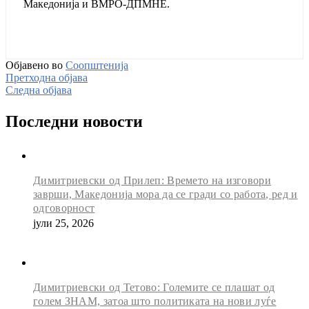
Македонија и ВМРО-ДПМНЕ.
Објавено во
Соопштенија
Претходна објава
Следна објава
Последни новости
Димитриевски од Прилеп: Времето на изговори
заврши, Македонија мора да се гради со работа, ред и
одговорност
јули 25, 2026
Димитриевски од Тетово: Големите се плашат од
голем ЗНАМ, затоа што политиката на нови луѓе