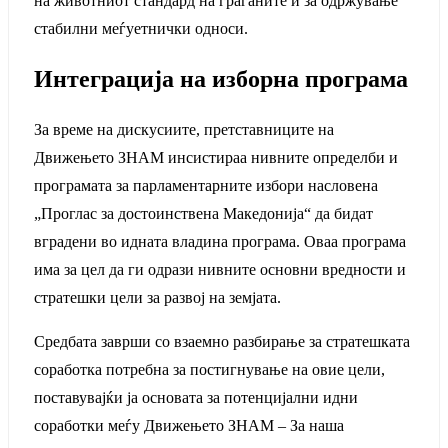
на животниот стандард на граѓаните и за одржување
стабилни меѓуетнички односи.
Интеграција на изборна програма
За време на дискусиите, претставниците на
Движењето ЗНАМ инсистираа нивните определби и
програмата за парламентарните избори насловена
„Проглас за достоинствена Македонија“ да бидат
вградени во идната владина програма. Оваа програма
има за цел да ги одрази нивните основни вредности и
стратешки цели за развој на земјата.
Средбата заврши со взаемно разбирање за стратешката
соработка потребна за постигнување на овие цели,
поставувајќи ја основата за потенцијални идни
соработки меѓу Движењето ЗНАМ – За наша