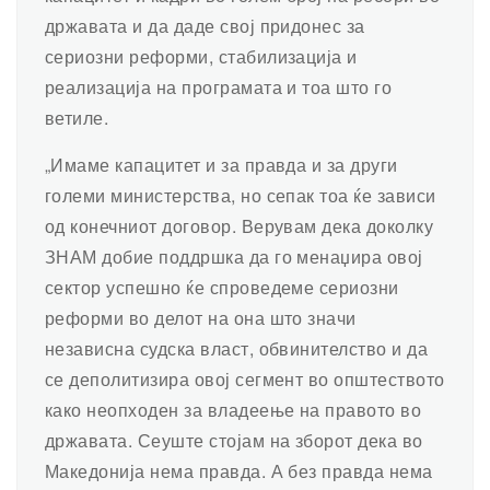
државата и да даде свој придонес за
сериозни реформи, стабилизација и
реализација на програмата и тоа што го
ветиле.
„Имаме капацитет и за правда и за други
големи министерства, но сепак тоа ќе зависи
од конечниот договор. Верувам дека доколку
ЗНАМ добие поддршка да го менаџира овој
сектор успешно ќе спроведеме сериозни
реформи во делот на она што значи
независна судска власт, обвинителство и да
се деполитизира овој сегмент во општеството
како неопходен за владеење на правото во
државата. Сеуште стојам на зборот дека во
Македонија нема правда. А без правда нема