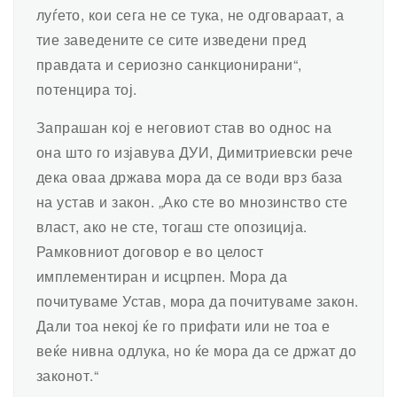
луѓето, кои сега не се тука, не одговараат, а
тие заведените се сите изведени пред
правдата и сериозно санкционирани“,
потенцира тој.
Запрашан кој е неговиот став во однос на
она што го изјавува ДУИ, Димитриевски рече
дека оваа држава мора да се води врз база
на устав и закон. „Ако сте во мнозинство сте
власт, ако не сте, тогаш сте опозиција.
Рамковниот договор е во целост
имплементиран и исцрпен. Мора да
почитуваме Устав, мора да почитуваме закон.
Дали тоа некој ќе го прифати или не тоа е
веќе нивна одлука, но ќе мора да се држат до
законот.“