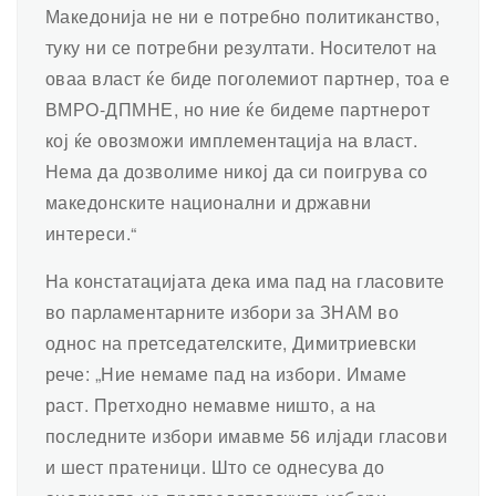
Македонија не ни е потребно политиканство,
туку ни се потребни резултати. Носителот на
оваа власт ќе биде поголемиот партнер, тоа е
ВМРО-ДПМНЕ, но ние ќе бидеме партнерот
кој ќе овозможи имплементација на власт.
Нема да дозволиме никој да си поигрува со
македонските национални и државни
интереси.“
На констатацијата дека има пад на гласовите
во парламентарните избори за ЗНАМ во
однос на претседателските, Димитриевски
рече: „Ние немаме пад на избори. Имаме
раст. Претходно немавме ништо, а на
последните избори имавме 56 илјади гласови
и шест пратеници. Што се однесува до