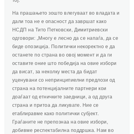
На прашањето зошто влегуваат во владата и
дали тоа не е опасност да завршат како
НСДП на Тито Петковски, Димитриевски
одговори: „Многу е лесно да се напаѓа, да се
биде опозиција. Политички некоректно е да
останете по страна во овој момент и да ги
оставите оние што победија на овие избори
да висат, за неколку места да бидат
уценувани со непринципиелни предлози од
страна на потенцијалните партнери кои
доаѓаат од етничките заедници, а од друга
страна и притоа да ликувате. Ние се
етаблиравме како политички субјект.
Граѓаните не препознаа на овие избори,
добивме респектабилна поддршка. Нам во