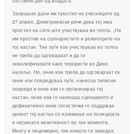
составен дел од владата.“
Запрашан дали им простил на учесниците од
27 април, Димитриевски рече дека тој има
простил на сите што учествуваа во толпа. „Не
им простив на сценаристите и режисерите на
тој настан. Тие луѓе кои учествуваа во толпа
не треба да одговараат и да ги
оквалификувате како терористи во Диво
насеље. Но, оние кои треба да одговараат се
оние кои повредуваа луѓе, нанесоа телесни
повреди и оние кои го организираа тој
настан, оние кои го напишаа сценариото и
дефинитивно оние логистички го поддржаа
целиот тој настан со изземање на полицијата
и нејзината неактивност во тие моменти.
Многу е лицемерно, тие коишто ги заведоа