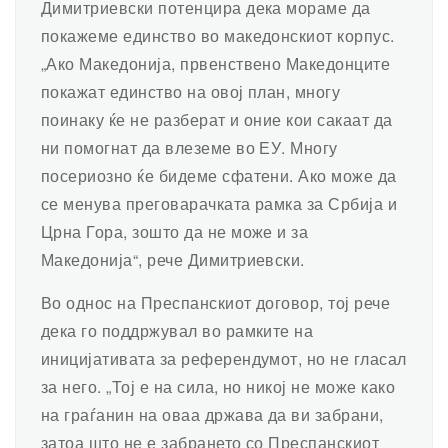
Димитриевски потенцира дека мораме да
покажеме единство во македонскиот корпус.
„Ако Македонија, првенствено Македонците
покажат единство на овој план, многу
поинаку ќе не разберат и оние кои сакаат да
ни помогнат да влеземе во ЕУ. Многу
посериозно ќе бидеме сфатени. Ако може да
се менува преговарачката рамка за Србија и
Црна Гора, зошто да не може и за
Македонија“, рече Димитриевски.
Во однос на Преспанскиот договор, тој рече
дека го поддржувал во рамките на
иницијативата за референдумот, но не гласал
за него. „Тој е на сила, но никој не може како
на граѓанин на оваа држава да ви забрани,
затоа што не е забрането со Преспанскиот