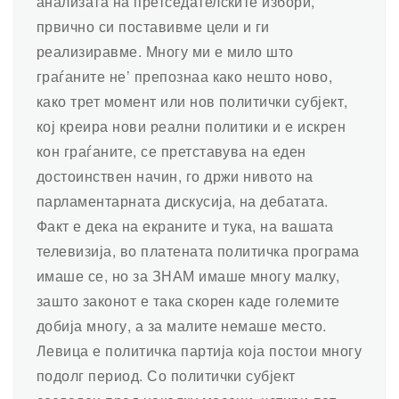
анализата на претседателските избори,
првично си поставивме цели и ги
реализиравме. Многу ми е мило што
граѓаните не’ препознаа како нешто ново,
како трет момент или нов политички субјект,
кој креира нови реални политики и е искрен
кон граѓаните, се претставува на еден
достоинствен начин, го држи нивото на
парламентарната дискусија, на дебатата.
Факт е дека на екраните и тука, на вашата
телевизија, во платената политичка програма
имаше се, но за ЗНАМ имаше многу малку,
зашто законот е така скорен каде големите
добија многу, а за малите немаше место.
Левица е политичка партија која постои многу
подолг период. Со политички субјект