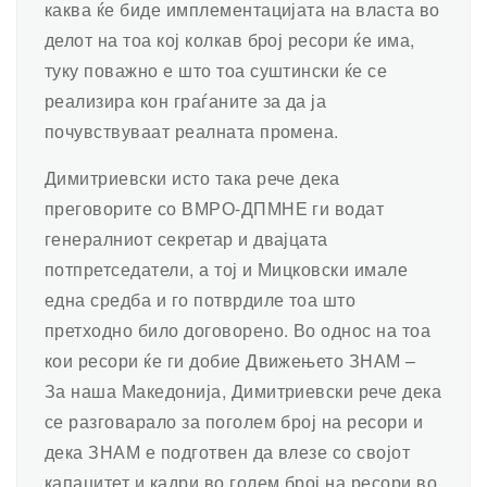
каква ќе биде имплементацијата на власта во
делот на тоа кој колкав број ресори ќе има,
туку поважно е што тоа суштински ќе се
реализира кон граѓаните за да ја
почувствуваат реалната промена.
Димитриевски исто така рече дека
преговорите со ВМРО-ДПМНЕ ги водат
генералниот секретар и двајцата
потпретседатели, а тој и Мицковски имале
една средба и го потврдиле тоа што
претходно било договорено. Во однос на тоа
кои ресори ќе ги добие Движењето ЗНАМ –
За наша Македонија, Димитриевски рече дека
се разговарало за поголем број на ресори и
дека ЗНАМ е подготвен да влезе со својот
капацитет и кадри во голем број на ресори во