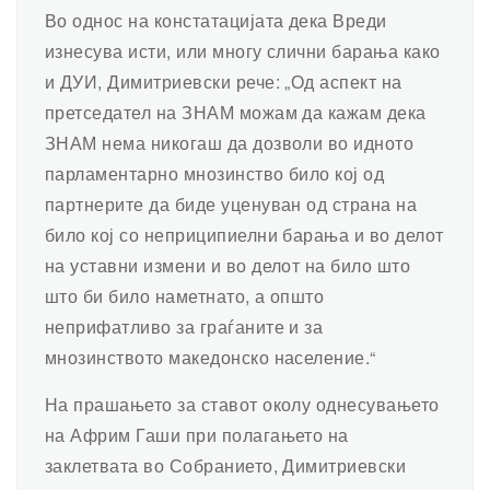
Во однос на констатацијата дека Вреди
изнесува исти, или многу слични барања како
и ДУИ, Димитриевски рече: „Од аспект на
претседател на ЗНАМ можам да кажам дека
ЗНАМ нема никогаш да дозволи во идното
парламентарно мнозинство било кој од
партнерите да биде уценуван од страна на
било кој со неприципиелни барања и во делот
на уставни измени и во делот на било што
што би било наметнато, а општо
неприфатливо за граѓаните и за
мнозинството македонско население.“
На прашањето за ставот околу однесувањето
на Африм Гаши при полагањето на
заклетвата во Собранието, Димитриевски