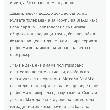
и мир, а без право нема и држава.“
Димитриевски додаде дека во однос на
нултата толеранција за корупција ЗНАМ како
нова партија, неоптоварена со никакви
обврски кон поединци, групи, бизнис лобија,
ќе може во целост да имплементира сериозни
реформи во рамките на менаџирањето со
овој ресор.
„Факт е дека ние имаме политизирано
општество во сите сегменти, особено во
институциите на системот. Можеби ЗНАМ е
најсоодветниот кој може да ги спроведе овие
реформи и никој нема да му замери. Сметам
дека на Македонија ѝ е дојдено времето да
изгради систем кој ќе почива врз база на