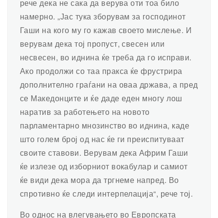
рече дека не сака да верува оти тоа било
намерно. „Јас тука зборувам за господинот
Гаши на кого му го кажав своето мислење. И
верувам дека тој пропуст, свесен или
несвесен, во иднина ќе треба да го исправи.
Ако продолжи со таа пракса ќе фрустрира
дополнително граѓани на оваа држава, а пред
се Македонците и ќе даде еден многу лош
наратив за работењето на новото
парламентарно мнозинство во иднина, каде
што голем број од нас ќе ги преиспитуваат
своите ставови. Верувам дека Африм Гаши
ќе излезе од изборниот вокабулар и самиот
ќе види дека мора да тргнеме напред. Во
спротивно ќе следи интерпелација“, рече тој.
Во однос на влегувањето во Европската