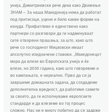
унија, Димитриевски рече дека како Движење
ЗНАМ – За наша Македонија нема да работат
под притисоци, уцени и било какви форми на
изнуда. Прифатливо е единствено како
партнери со разговори да ги надминуваат
сите отворени прашања, за што, како што
рече со господинот Мицковски имаат
апсолутно изедначени ставови. „Македонецот
мора да влезе во Европската унија и ќе
влезе, но 2030 година, како што говоревме и
во кампањата, е нереално. Прво да си ја
завршиме домашната задача, да создадеме
дополнителна вредност, да работиме самите
за своето, да ги исполнуваме европските
стандарди и да влеземе во тој процес
сложно. Нас ни е многу побитно да се задржи