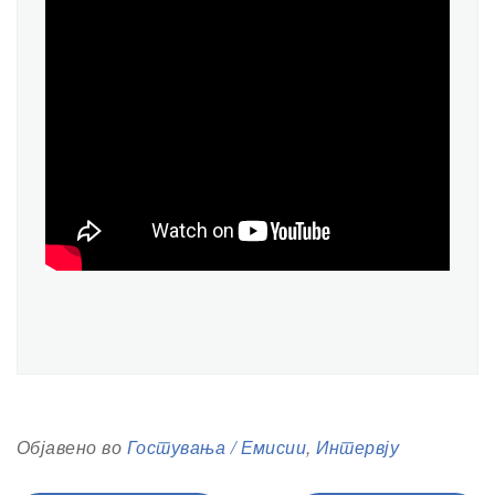
Објавено во
Гостувања / Емисии
,
Интервју