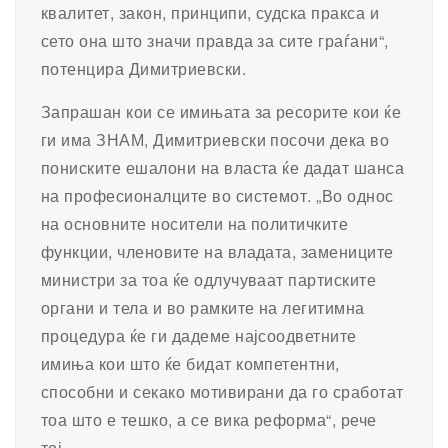
квалитет, закон, принципи, судска пракса и
сето она што значи правда за сите граѓани“,
потенцира Димитриевски.
Запрашан кои се имињата за ресорите кои ќе
ги има ЗНАМ, Димитриевски посочи дека во
пониските ешалони на власта ќе дадат шанса
на професионалците во системот. „Во однос
на основните носители на политичките
функции, членовите на владата, замениците
министри за тоа ќе одлучуваат партиските
органи и тела и во рамките на легитимна
процедура ќе ги дадеме најсоодветните
имиња кои што ќе бидат компетентни,
способни и секако мотивирани да го сработат
тоа што е тешко, а се вика реформа“, рече
тој.