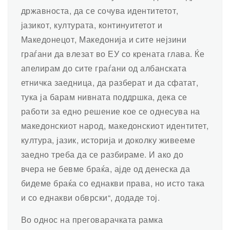
државноста, да се сочува идентитетот,
јазикот, културата, континуитетот и
Македонецот, Македонија и сите нејзини
граѓани да влезат во ЕУ со крената глава. Ќе
апелирам до сите граѓани од албанската
етничка заедница, да разберат и да сфатат,
тука ја барам нивната поддршка, дека се
работи за едно решение кое се однесува на
македонскиот народ, македонскиот идентитет,
култура, јазик, историја и доколку живееме
заедно треба да се разбираме. И ако до
вчера не бевме браќа, ајде од денеска да
бидеме браќа со еднакви права, но исто така
и со еднакви обврски“, додаде тој.
Во однос на преговарачката рамка