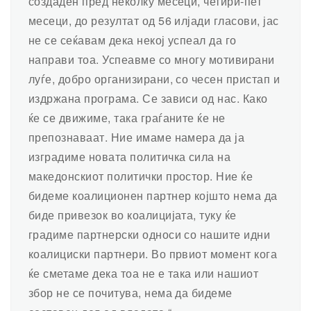
создаден пред неколку месеци, четири-пет
месеци, до резултат од 56 илјади гласови, јас
не се сеќавам дека некој успеал да го
направи тоа. Успеавме со многу мотивирани
луѓе, добро организирани, со чесен пристап и
издржана програма. Се зависи од нас. Како
ќе се движиме, така граѓаните ќе не
препознаваат. Ние имаме намера да ја
изградиме новата политичка сила на
македонскиот политички простор. Ние ќе
бидеме коалиционен партнер којшто нема да
биде привезок во коалицијата, туку ќе
градиме партнерски односи со нашите идни
коалициски партнери. Во првиот момент кога
ќе сметаме дека тоа не е така или нашиот
збор не се почитува, нема да бидеме