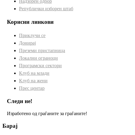
Надзорен одбор
Републички изборен штаб
Корисни линкови
Приклучи се
Донирај
Преземи пристапница
Локални ограноци
Програмски сектори
Клуб на млади
Клуб на жени
Прес центар
Следи не!
Изработено од граѓаните за граѓаните!
Барај