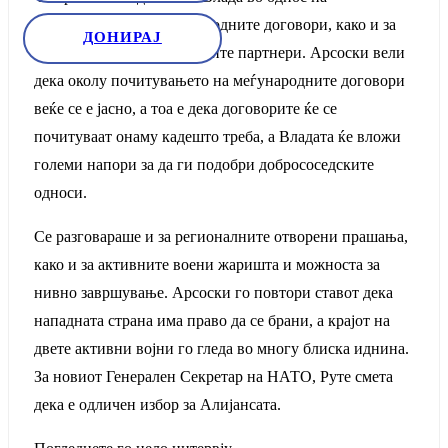
почитувањето на меѓународните договори, како и за
ДОНИРАЈ
односите меѓу коалиционите партнери. Арсоски вели
дека околу почитувањето на меѓународните договори
веќе се е јасно, а тоа е дека договорите ќе се
почитуваат онаму кадешто треба, а Владата ќе вложи
големи напори за да ги подобри добрососедските
односи.
Се разговараше и за регионалните отворени прашања,
како и за активните воени жаришта и можноста за
нивно завршување. Арсоски го повтори ставот дека
нападната страна има право да се брани, а крајот на
двете активни војни го гледа во многу блиска иднина.
За новиот Генерален Секретар на НАТО, Руте смета
дека е одличен избор за Алијансата.