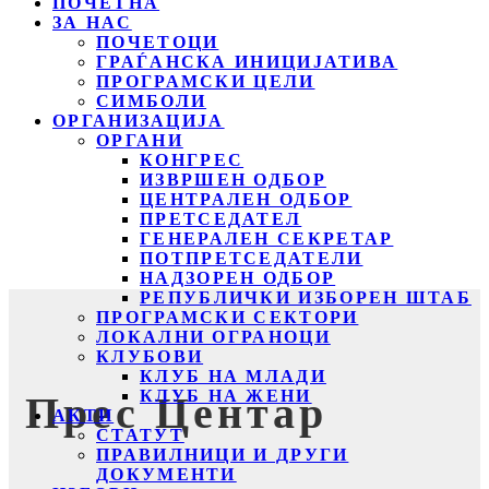
ПОЧЕТНА
ЗА НАС
ПОЧЕТОЦИ
ГРАЃАНСКА ИНИЦИЈАТИВА
ПРОГРАМСКИ ЦЕЛИ
СИМБОЛИ
ОРГАНИЗАЦИЈА
ОРГАНИ
КОНГРЕС
ИЗВРШЕН ОДБОР
ЦЕНТРАЛЕН ОДБОР
ПРЕТСЕДАТЕЛ
ГЕНЕРАЛЕН СЕКРЕТАР
ПОТПРЕТСЕДАТЕЛИ
НАДЗОРЕН ОДБОР
РЕПУБЛИЧКИ ИЗБОРЕН ШТАБ
ПРОГРАМСКИ СЕКТОРИ
ЛОКАЛНИ ОГРАНОЦИ
КЛУБОВИ
КЛУБ НА МЛАДИ
КЛУБ НА ЖЕНИ
Прес Центар
АКТИ
СТАТУТ
ПРАВИЛНИЦИ И ДРУГИ
ДОКУМЕНТИ