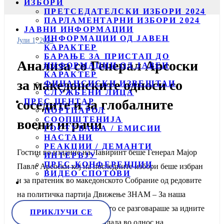
ИЗБОРИ
ПРЕТСЕДАТЕЛСКИ ИЗБОРИ 2024
ПАРЛАМЕНТАРНИ ИЗБОРИ 2024
ЈАВНИ ИНФОРМАЦИИ
ИНФОРМАЦИИ ОД ЈАВЕН
Јули 1, 2024
КАРАКТЕР
БАРАЊЕ ЗА ПРИСТАП ДО
Анализа со Генерал Арсоски
ИНФОРМАЦИИ ОД ЈАВЕН
КАРАКТЕР
за македонските односи со
ФИНАНСИСКИ ИЗВЕШТАИ
СЛУЖБЕНИ ЛИЦА
ПРЕС ЦЕНТАР
соседите и за глобалните
ПОРТПАРОЛ
СООПШТЕНИЈА
воени играчи
ГОСТУВАЊА / ЕМИСИИ
НАСТАНИ
РЕАКЦИИ / ДЕМАНТИ
Гостин во издание на Лавиринт беше Генерал Мајор
ИНТЕРВЈУ
ПРЕС-КОНФЕРЕНЦИИ
Павле Арсоски кој на последните избори беше избран
ВИДЕО СПОТОВИ
и за пратеник во македонското Собрание од редовите
на политичка партија Движење ЗНАМ – За наша
Македонија. Во гостувањето се разговараше за идните
ПРИКЛУЧИ СЕ
чекори на македонската Влада во однос на