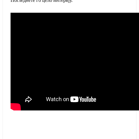
Погледнете го цело интервју.